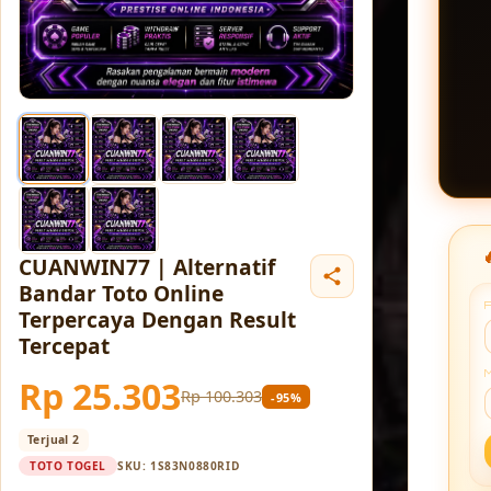
CUANWIN77 | Alternatif
Bandar Toto Online
Terpercaya Dengan Result
Tercepat
Rp 25.303
Rp 100.303
-95%
Terjual 2
TOTO TOGEL
SKU:
1S83N0880RID