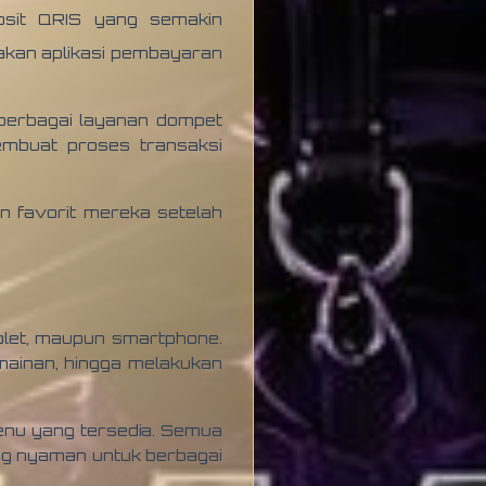
osit QRIS yang semakin
kan aplikasi pembayaran
 berbagai layanan dompet
membuat proses transaksi
 favorit mereka setelah
blet, maupun smartphone.
mainan, hingga melakukan
nu yang tersedia. Semua
ng nyaman untuk berbagai