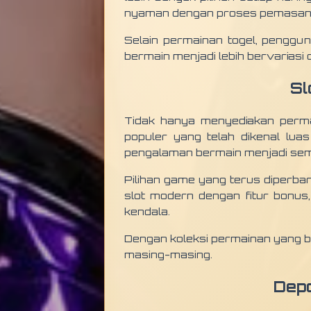
nyaman dengan proses pemasang
Selain permainan togel, penggun
bermain menjadi lebih bervariasi
Sl
Tidak hanya menyediakan permai
populer yang telah dikenal lu
pengalaman bermain menjadi sem
Pilihan game yang terus diperbar
slot modern dengan fitur bonus
kendala.
Dengan koleksi permainan yang 
masing-masing.
Depo