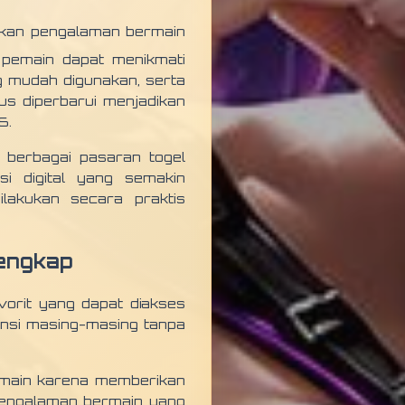
arkan pengalaman bermain
 pemain dapat menikmati
g mudah digunakan, serta
us diperbarui menjadikan
6.
 berbagai pasaran togel
si digital yang semakin
lakukan secara praktis
Lengkap
vorit yang dapat diakses
ensi masing-masing tanpa
emain karena memberikan
 pengalaman bermain yang