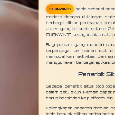
hadir sebagai pene
CUANWIN77
modern dengan dukungan sistem
berbagai pilihan permainan popu
akses yang tersedia selama 24 j
CUANWIN77 sebagai salah satu pil
Bagi pemain yang mencari sit
terpercaya, permainan slot on
memudahkan aktivitas bermain
menggunakan berbagai aplikasi 
Penerbit S
Sebagai penerbit situs toto to
dalam satu akun. Pemain dapat 
harus berpindah ke platform lain.
Kelengkapan pasaran menjadi sa
lebih banyak pilihan setiap ha