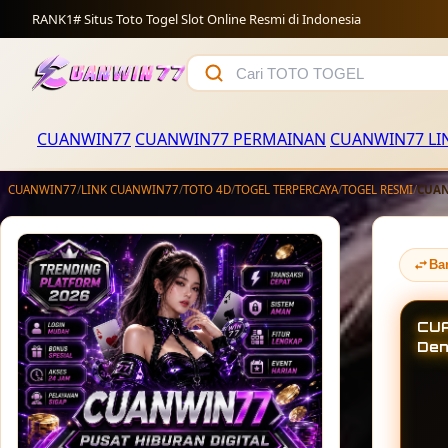
RANK1# Situs Toto Togel Slot Online Resmi di Indonesia
CUANWIN77
CUANWIN77 PERMAINAN
CUANWIN77 LI
CUANWIN77
/
LINK CUANWIN77
/
TOTO 4D
/
TOGEL TERPERCAYA
/
TOGEL RESMI
/
CUAN
Ba
CUA
Den