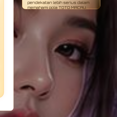
bingung. CUANWIN77 kasih jalur
akses langsung ke sistem utama
tanpa ribet. Semua transparan,
jelas, dan aman buat pengguna
yang pengen masuk ke platform
tanpa distraksi.