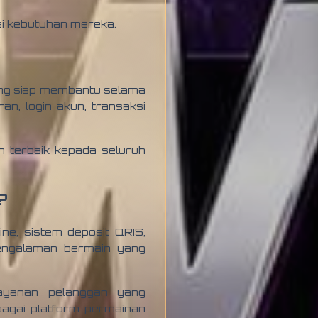
i kebutuhan mereka.
ng siap membantu selama
n, login akun, transaksi
 terbaik kepada seluruh
?
ne, sistem deposit QRIS,
pengalaman bermain yang
layanan pelanggan yang
agai platform permainan