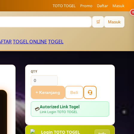
TOTO TOGEL
Promo
Daftar
Masuk
0
🛒
Masuk
FTAR
TOGEL ONLINE
TOGEL
QTY
+ Keranjang
Beli
Autorized Link Togel
💳
Link Login TOTO TOGEL
Login TOTO TOGEL