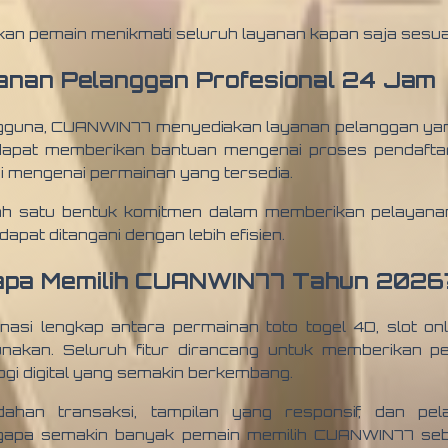
an pemain menikmati seluruh layanan kapan saja sesua
anan Pelanggan Profesional 24 Jam
guna, CUANWIN77 menyediakan layanan pelanggan ya
apat memberikan bantuan mengenai proses pendaftara
si mengenai permainan yang tersedia.
ah satu bentuk komitmen dalam memberikan pelayanan
pat ditangani dengan lebih efisien.
pa Memilih CUANWIN77 Tahun 2026
 lengkap antara permainan toto togel 4D, slot onli
nakan. Seluruh fitur dirancang untuk memberikan 
i digital yang semakin berkembang.
ahan transaksi, tampilan yang responsif, dan pe
ngapa semakin banyak pemain memilih CUANWIN77 seb