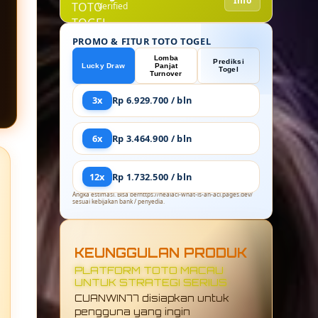
Info
Verified
PROMO & FITUR TOTO TOGEL
Lomba
Prediksi
Lucky Draw
Panjat
Togel
Turnover
3x
Rp 6.929.700 / bln
6x
Rp 3.464.900 / bln
12x
Rp 1.732.500 / bln
Angka estimasi. Bisa berhttps://healacl-what-is-an-acl.pages.dev/
sesuai kebijakan bank / penyedia.
KEUNGGULAN PRODUK
AKSES RESMI TANPA ARAH
MEMBINGUNGKAN
Nggak ada link berputar atau
halaman aneh yang bikin