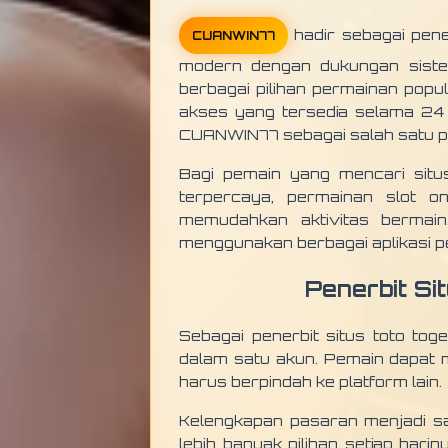
hadir sebagai pene
CUANWIN77
modern dengan dukungan sistem
berbagai pilihan permainan popu
akses yang tersedia selama 24 j
CUANWIN77 sebagai salah satu pil
Bagi pemain yang mencari sit
terpercaya, permainan slot on
memudahkan aktivitas bermain
menggunakan berbagai aplikasi 
Penerbit S
Sebagai penerbit situs toto to
dalam satu akun. Pemain dapat 
harus berpindah ke platform lain.
Kelengkapan pasaran menjadi sa
lebih banyak pilihan setiap ha