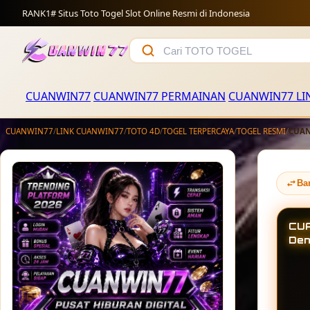
RANK1# Situs Toto Togel Slot Online Resmi di Indonesia
CUANWIN77
CUANWIN77 PERMAINAN
CUANWIN77 LI
CUANWIN77
/
LINK CUANWIN77
/
TOTO 4D
/
TOGEL TERPERCAYA
/
TOGEL RESMI
/
CUAN
Ba
CUA
Den