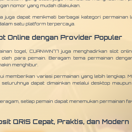
an nomor yang mudah dilakukan.
a juga dapat menikmati berbagai kategori permainan l
 dalam satu platform terpercaya.
ot Online dengan Provider Populer
nan togel, CUANWIN77 juga menghadirkan slot online
as oleh para pemain. Beragam tema permainan denga
akin menghibur.
ui memberikan variasi permainan yang lebih lengkap. Mul
, seluruhnya dapat dimainkan melalui desktop maupun
beragam, setiap pemain dapat menemukan permainan fav
sit QRIS Cepat, Praktis, dan Modern