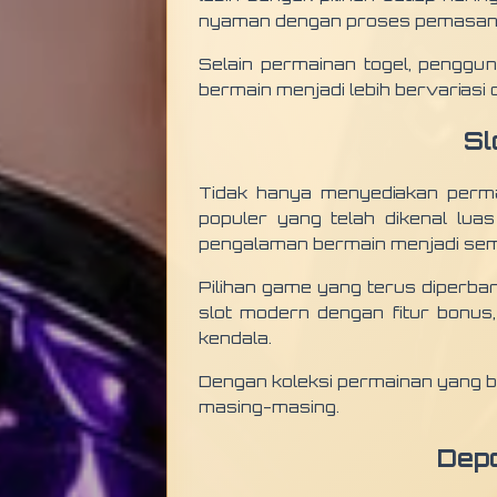
nyaman dengan proses pemasang
Selain permainan togel, penggun
bermain menjadi lebih bervariasi
Sl
Tidak hanya menyediakan permai
populer yang telah dikenal lu
pengalaman bermain menjadi sem
Pilihan game yang terus diperbar
slot modern dengan fitur bonus
kendala.
Dengan koleksi permainan yang 
masing-masing.
Depo