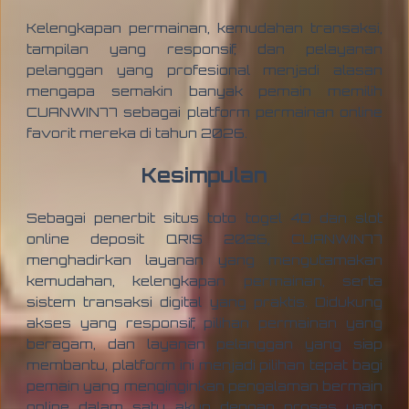
Kelengkapan permainan, kemudahan transaksi,
tampilan yang responsif, dan pelayanan
pelanggan yang profesional menjadi alasan
mengapa semakin banyak pemain memilih
CUANWIN77 sebagai platform permainan online
favorit mereka di tahun 2026.
Kesimpulan
Sebagai penerbit situs toto togel 4D dan slot
online deposit QRIS 2026, CUANWIN77
menghadirkan layanan yang mengutamakan
kemudahan, kelengkapan permainan, serta
sistem transaksi digital yang praktis. Didukung
akses yang responsif, pilihan permainan yang
beragam, dan layanan pelanggan yang siap
membantu, platform ini menjadi pilihan tepat bagi
pemain yang menginginkan pengalaman bermain
online dalam satu akun dengan proses yang