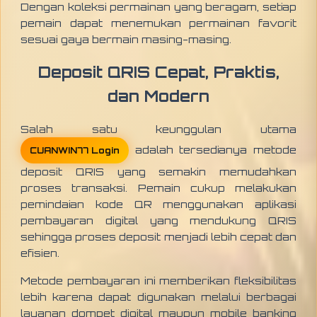
Dengan koleksi permainan yang beragam, setiap
pemain dapat menemukan permainan favorit
sesuai gaya bermain masing-masing.
Deposit QRIS Cepat, Praktis,
dan Modern
Salah satu keunggulan utama
adalah tersedianya metode
CUANWIN77 Login
deposit QRIS yang semakin memudahkan
proses transaksi. Pemain cukup melakukan
pemindaian kode QR menggunakan aplikasi
pembayaran digital yang mendukung QRIS
sehingga proses deposit menjadi lebih cepat dan
efisien.
Metode pembayaran ini memberikan fleksibilitas
lebih karena dapat digunakan melalui berbagai
layanan dompet digital maupun mobile banking