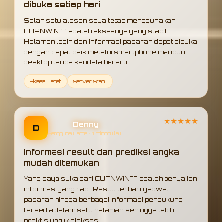
dibuka setiap hari
Salah satu alasan saya tetap menggunakan
CUANWIN77 adalah aksesnya yang stabil.
Halaman login dan informasi pasaran dapat dibuka
dengan cepat baik melalui smartphone maupun
desktop tanpa kendala berarti.
Akses Cepat
Server Stabil
★★★★★
Denny
D
Pengguna Lama • 1 minggu lalu
Informasi result dan prediksi angka
mudah ditemukan
Yang saya suka dari CUANWIN77 adalah penyajian
informasi yang rapi. Result terbaru jadwal
pasaran hingga berbagai informasi pendukung
tersedia dalam satu halaman sehingga lebih
praktis untuk diakses.