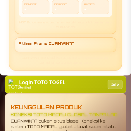
BENEFIT
DEPOSIT
AKSES
-
-
-
HOT! Bonus menarik permainan seru khusus untuk pemain baru
CUANWIN77.
Pilihan Promo CUANWIN77
CUANWIN77 menghadirkan bonus menarik akses cepat dan
permainan seru untuk pemain baru.
Login TOTO TOGEL
Info
Verified
KEUNGGULAN PRODUK
AKSES RESMI TANPA ARAH
MEMBINGUNGKAN
Nggak ada link berputar atau halaman aneh