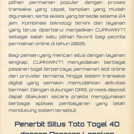
pilihan permainan populer dengan proses
transaksi yang cepat, tampilan yang mudah
digunakan, serta akses yang tersedia selama 24
jam. Kombinasi teknologi terkini dan layanan
yang terus diperbarui menjadikan CUANWIN77
sebagai salah satu pilihan favorit bagi pecinta
permainan online di tahun 2026.
Bagi pemain yang mencari situs dengan layanan
lengkap, CUANWIN77 menyediakan berbagai
pasaran togel terpercaya, permainan slot online
dari provider ternama, hingga sistem transaksi
digital yang semakin memudahkan aktivitas
bermain. Dengan dukungan QRIS, proses deposit
dapat dilakukan secara praktis menggunakan
berbagai aplikasi pembayaran yang telah
mendukung sistem tersebut.
Penerbit Situs Toto Togel 4D