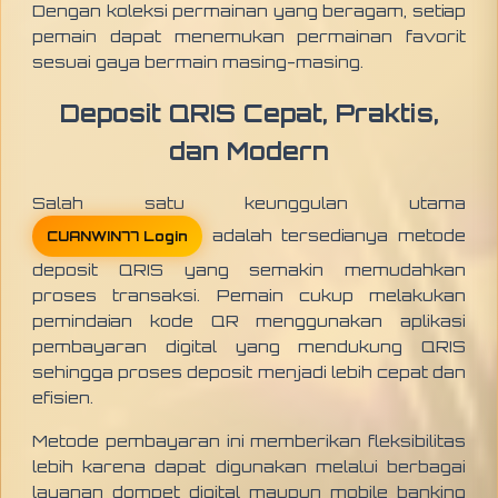
Dengan koleksi permainan yang beragam, setiap
pemain dapat menemukan permainan favorit
sesuai gaya bermain masing-masing.
Deposit QRIS Cepat, Praktis,
dan Modern
Salah satu keunggulan utama
adalah tersedianya metode
CUANWIN77 Login
deposit QRIS yang semakin memudahkan
proses transaksi. Pemain cukup melakukan
pemindaian kode QR menggunakan aplikasi
pembayaran digital yang mendukung QRIS
sehingga proses deposit menjadi lebih cepat dan
efisien.
Metode pembayaran ini memberikan fleksibilitas
lebih karena dapat digunakan melalui berbagai
layanan dompet digital maupun mobile banking