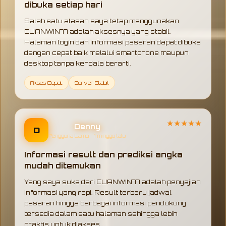
dibuka setiap hari
Salah satu alasan saya tetap menggunakan
CUANWIN77 adalah aksesnya yang stabil.
Halaman login dan informasi pasaran dapat dibuka
dengan cepat baik melalui smartphone maupun
desktop tanpa kendala berarti.
Akses Cepat
Server Stabil
★★★★★
Denny
D
Pengguna Lama • 1 minggu lalu
Informasi result dan prediksi angka
mudah ditemukan
Yang saya suka dari CUANWIN77 adalah penyajian
informasi yang rapi. Result terbaru jadwal
pasaran hingga berbagai informasi pendukung
tersedia dalam satu halaman sehingga lebih
praktis untuk diakses.