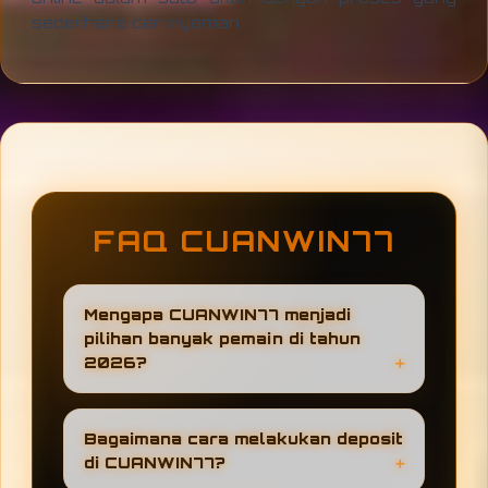
sederhana dan nyaman.
FAQ CUANWIN77
Mengapa CUANWIN77 menjadi
pilihan banyak pemain di tahun
2026?
Bagaimana cara melakukan deposit
di CUANWIN77?