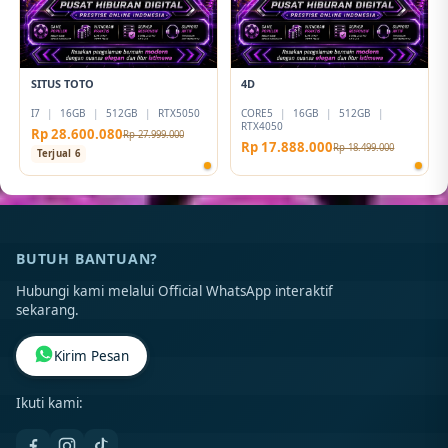
SITUS TOTO
4D
I7
|
16GB
|
512GB
|
RTX5050
CORE5
|
16GB
|
512GB
|
RTX4050
Rp 28.600.080
Rp 27.999.000
Rp 17.888.000
Rp 18.499.000
Terjual 6
BUTUH BANTUAN?
Hubungi kami melalui Official WhatsApp interaktif
sekarang.
Kirim Pesan
Ikuti kami: