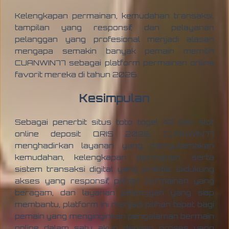
Kelengkapan permainan, kemudahan transaksi,
tampilan yang responsif, dan pelayanan
pelanggan yang profesional menjadi alasan
mengapa semakin banyak pemain memilih
CUANWIN77 sebagai platform permainan online
favorit mereka di tahun 2026.
Kesimpulan
Sebagai penerbit situs toto togel 4D dan slot
online deposit QRIS 2026, CUANWIN77
menghadirkan layanan yang mengutamakan
kemudahan, kelengkapan permainan, serta
sistem transaksi digital yang praktis. Didukung
akses yang responsif, pilihan permainan yang
beragam, dan layanan pelanggan yang siap
membantu, platform ini menjadi pilihan tepat bagi
pemain yang menginginkan pengalaman bermain
online dalam satu akun dengan proses yang