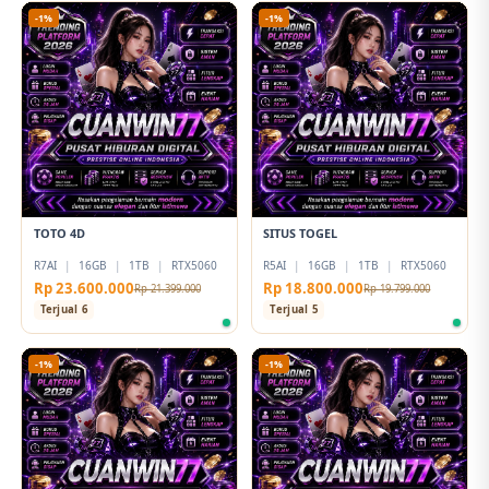
-1%
-1%
TOTO 4D
SITUS TOGEL
R7AI
|
16GB
|
1TB
|
RTX5060
R5AI
|
16GB
|
1TB
|
RTX5060
Rp 23.600.000
Rp 18.800.000
Rp 21.399.000
Rp 19.799.000
Terjual 6
Terjual 5
-1%
-1%