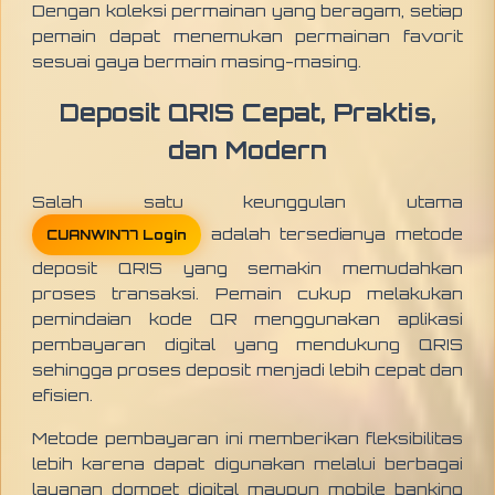
Dengan koleksi permainan yang beragam, setiap
pemain dapat menemukan permainan favorit
sesuai gaya bermain masing-masing.
Deposit QRIS Cepat, Praktis,
dan Modern
Salah satu keunggulan utama
adalah tersedianya metode
CUANWIN77 Login
deposit QRIS yang semakin memudahkan
proses transaksi. Pemain cukup melakukan
pemindaian kode QR menggunakan aplikasi
pembayaran digital yang mendukung QRIS
sehingga proses deposit menjadi lebih cepat dan
efisien.
Metode pembayaran ini memberikan fleksibilitas
lebih karena dapat digunakan melalui berbagai
layanan dompet digital maupun mobile banking