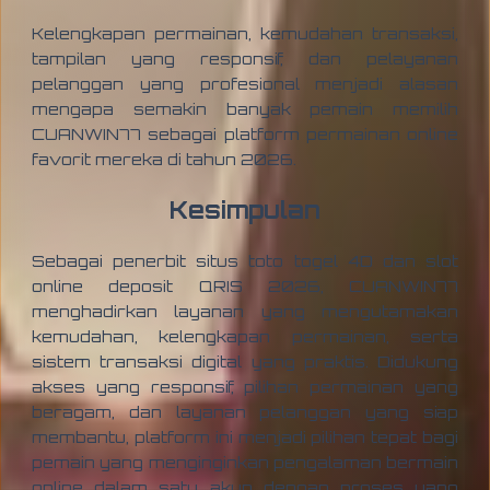
Kelengkapan permainan, kemudahan transaksi,
tampilan yang responsif, dan pelayanan
pelanggan yang profesional menjadi alasan
mengapa semakin banyak pemain memilih
CUANWIN77 sebagai platform permainan online
favorit mereka di tahun 2026.
Kesimpulan
Sebagai penerbit situs toto togel 4D dan slot
online deposit QRIS 2026, CUANWIN77
menghadirkan layanan yang mengutamakan
kemudahan, kelengkapan permainan, serta
sistem transaksi digital yang praktis. Didukung
akses yang responsif, pilihan permainan yang
beragam, dan layanan pelanggan yang siap
membantu, platform ini menjadi pilihan tepat bagi
pemain yang menginginkan pengalaman bermain
online dalam satu akun dengan proses yang