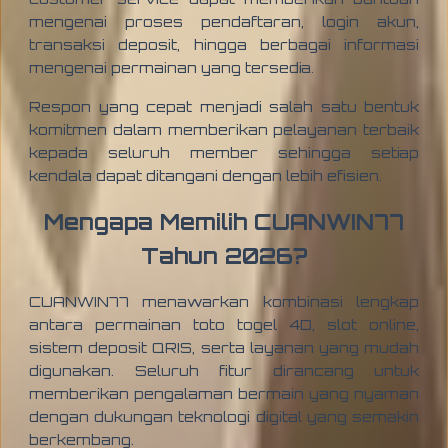
mengenai proses pendaftaran, login akun,
transaksi deposit, hingga berbagai informasi
mengenai permainan yang tersedia.
Respon yang cepat menjadi salah satu bentuk
komitmen dalam memberikan pelayanan terbaik
kepada seluruh member sehingga setiap
kendala dapat ditangani dengan lebih efisien.
Mengapa Memilih CUANWIN77
Tahun 2026?
CUANWIN77 menawarkan kombinasi lengkap
antara permainan toto togel 4D, slot online,
sistem deposit QRIS, serta layanan yang mudah
digunakan. Seluruh fitur dirancang untuk
memberikan pengalaman bermain yang nyaman
dengan dukungan teknologi digital yang semakin
berkembang.