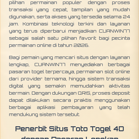
pilihan permainan populer dengan proses
transaksi yang cepat, tampilan yang mudah
digunakan, serta akses yang tersedia selama 24
jam. Kombinasi teknologi terkini dan layanan
yang terus diperbarui menjadikan CUANWIN77
sebagai salah satu pilihan favorit bagi pecinta
permainan online di tahun 2026.
Bagi pemain yang mencari situs dengan layanan
lengkap, CUANWIN77 menyediakan berbagai
pasaran togel terpercaya, permainan slot online
dari provider ternama, hingga sistem transaksi
digital yang semakin memudahkan aktivitas
bermain. Dengan dukungan QRIS, proses deposit
dapat dilakukan secara praktis menggunakan
berbagai aplikasi pembayaran yang telah
mendukung sistem tersebut.
Penerbit Situs Toto Togel 4D