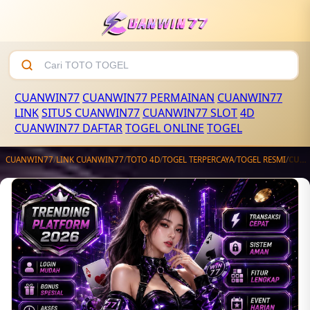
CUANWIN77
CUANWIN77 PERMAINAN
CUANWIN77
LINK
SITUS CUANWIN77
CUANWIN77 SLOT
4D
CUANWIN77 DAFTAR
TOGEL ONLINE
TOGEL
CUANWIN77
/
LINK CUANWIN77
/
TOTO 4D
/
TOGEL TERPERCAYA
/
TOGEL RESMI
/
CUANWIN77 | Alternatif Bandar Toto Online Terpercaya Dengan Result Tercepat