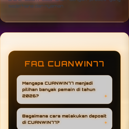
sederhana dan nyaman.
FAQ CUANWIN77
Mengapa CUANWIN77 menjadi
pilihan banyak pemain di tahun
2026?
Bagaimana cara melakukan deposit
di CUANWIN77?