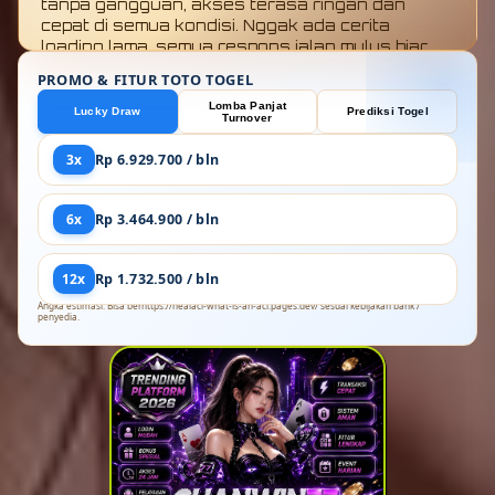
yang bikin bingung. CUANWIN77 kasih jalur
akses langsung ke sistem utama tanpa ribet.
Semua transparan, jelas, dan aman buat
pengguna yang pengen masuk ke platform
PROMO & FITUR TOTO TOGEL
tanpa distraksi.
Lomba Panjat
Lucky Draw
Prediksi Togel
Turnover
3x
Rp 6.929.700 / bln
6x
Rp 3.464.900 / bln
12x
Rp 1.732.500 / bln
Angka estimasi. Bisa berhttps://healacl-what-is-an-acl.pages.dev/ sesuai kebijakan bank /
penyedia.