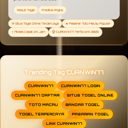
Result Togel
Prediksi Angka
🎯 Situs Togel Online Terpercaya
🔥 Pasaran Toto Macau Populer
⚡ Akses Cepat 24 Jam
🏆 CUANWIN77 Terfavorit 2026
Trending Tag CUANWIN77
CUANWIN77
CUANWIN77 LOGIN
CUANWIN77 DAFTAR
SITUS TOGEL ONLINE
TOTO MACAU
BANDAR TOGEL
TOGEL TERPERCAYA
PASARAN TOGEL
LINK CUANWIN77