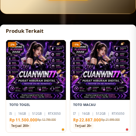
Produk Terkait
-2%
-1%
TOTO TOGEL
TOTO MACAU
I5
|
16GB
|
512GB
|
RTX3050
I7
|
16GB
|
512GB
|
RTX5050
Rp 11.500.000
Rp 22.887.000
Rp 12.799.000
Rp 21.999.000
Terjual 200+
Terjual 20+