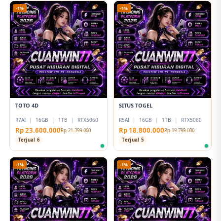
-1%
-1%
TOTO 4D
SITUS TOGEL
R7AI
|
16GB
|
1TB
|
RTX5060
R5AI
|
16GB
|
1TB
|
RTX5060
Rp 23.600.000
Rp 18.800.000
Rp 21.399.000
Rp 19.799.000
Terjual 6
Terjual 5
-1%
-1%