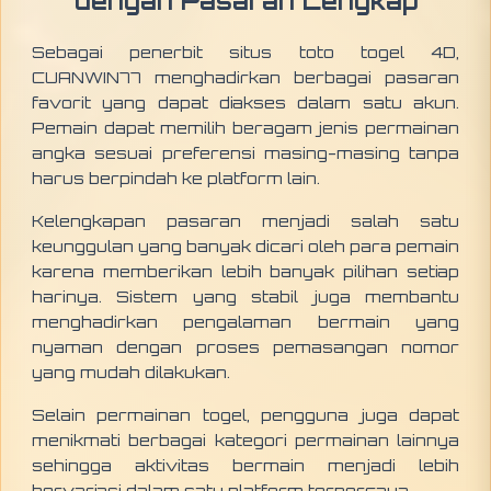
dengan Pasaran Lengkap
Sebagai penerbit situs toto togel 4D,
CUANWIN77 menghadirkan berbagai pasaran
favorit yang dapat diakses dalam satu akun.
Pemain dapat memilih beragam jenis permainan
angka sesuai preferensi masing-masing tanpa
harus berpindah ke platform lain.
Kelengkapan pasaran menjadi salah satu
keunggulan yang banyak dicari oleh para pemain
karena memberikan lebih banyak pilihan setiap
harinya. Sistem yang stabil juga membantu
menghadirkan pengalaman bermain yang
nyaman dengan proses pemasangan nomor
yang mudah dilakukan.
Selain permainan togel, pengguna juga dapat
menikmati berbagai kategori permainan lainnya
sehingga aktivitas bermain menjadi lebih
bervariasi dalam satu platform terpercaya.