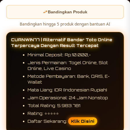
Bandingkan Produk
Bandingkan hingga 5 produk dengan bantuan AI
CUANWIN77 | Alternatif Bandar Toto Online
Terpercaya Dengan Result Tercepat
Minimal Deposit: Rp.10.000,-
Jenis Permainan: Togel Online, Slot
Online, Live Casino
Metode Pembayaran: Bank, QRIS, E-
Wallet
Mata Uang: IDR (Indonesian Rupiah)
Jam Operasional: 24 Jam Nonstop
Total Rating: 5.983.781
Rating: ⭐⭐⭐⭐⭐
Daftar Sekarang:
Klik Disini