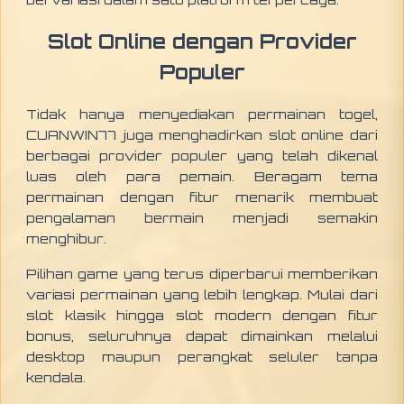
Slot Online dengan Provider
Populer
Tidak hanya menyediakan permainan togel,
CUANWIN77 juga menghadirkan slot online dari
berbagai provider populer yang telah dikenal
luas oleh para pemain. Beragam tema
permainan dengan fitur menarik membuat
pengalaman bermain menjadi semakin
menghibur.
Pilihan game yang terus diperbarui memberikan
variasi permainan yang lebih lengkap. Mulai dari
slot klasik hingga slot modern dengan fitur
bonus, seluruhnya dapat dimainkan melalui
desktop maupun perangkat seluler tanpa
kendala.