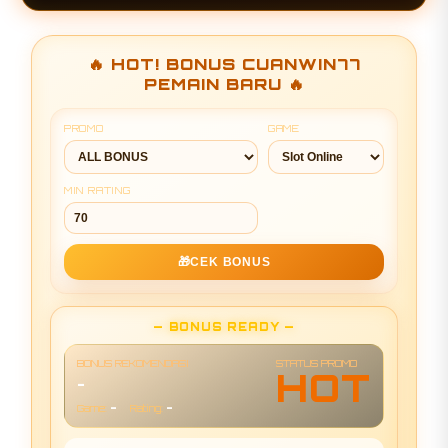
🔥 HOT! BONUS CUANWIN77
PEMAIN BARU 🔥
PROMO
GAME
MIN RATING
🎁
CEK BONUS
— BONUS READY —
BONUS REKOMENDASI
STATUS PROMO
HOT
-
-
-
Game:
Rating: