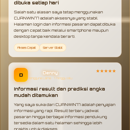
dibuka setiap hari
Salah satu alasan saya tetap menggunakan
CUANWIN77 adalah aksesnya yang stabil.
Halaman login dan informasi pasaran dapat dibuka
dengan cepat baik melalui smartphone maupun
desktop tanpa kendala berarti.
Akses Cepat
Server Stabil
★★★★★
Denny
D
Pengguna Lama • 1 minggu lalu
Informasi result dan prediksi angka
mudah ditemukan
Yang saya suka dari CUANWIN77 adalah penyajian
informasi yang rapi. Result terbaru jadwal
pasaran hingga berbagai informasi pendukung
tersedia dalam satu halaman sehingga lebih
praktis untuk diakses.