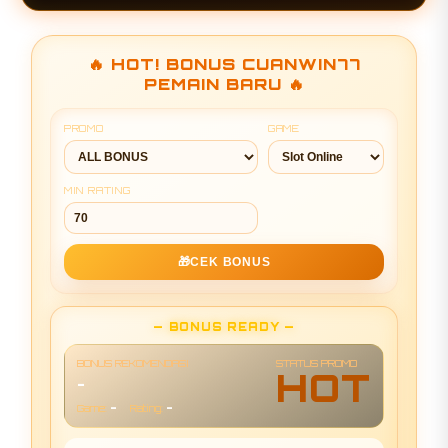
🔥 HOT! BONUS CUANWIN77
PEMAIN BARU 🔥
PROMO
GAME
MIN RATING
🎁
CEK BONUS
— BONUS READY —
BONUS REKOMENDASI
STATUS PROMO
HOT
-
-
-
Game:
Rating: