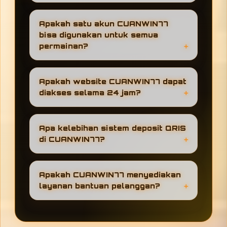
Apakah satu akun CUANWIN77
bisa digunakan untuk semua
permainan?
Apakah website CUANWIN77 dapat
diakses selama 24 jam?
Apa kelebihan sistem deposit QRIS
di CUANWIN77?
Apakah CUANWIN77 menyediakan
layanan bantuan pelanggan?