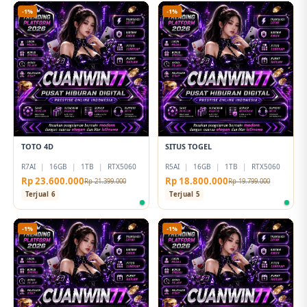
-1%
-1%
TOTO 4D
SITUS TOGEL
R7AI
|
16GB
|
1TB
|
RTX5060
R5AI
|
16GB
|
1TB
|
RTX5060
Rp 23.600.000
Rp 18.800.000
Rp 21.399.000
Rp 19.799.000
Terjual 6
Terjual 5
-1%
-1%