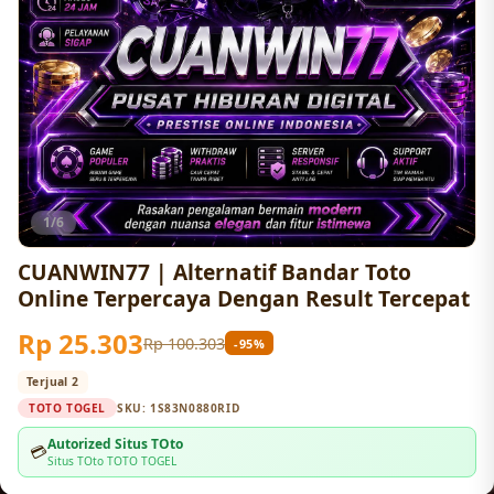
1/6
CUANWIN77 | Alternatif Bandar Toto
Online Terpercaya Dengan Result Tercepat
Rp 25.303
Rp 100.303
-95%
Terjual 2
TOTO TOGEL
SKU:
1S83N0880RID
Autorized Situs TOto
💳
Situs TOto TOTO TOGEL