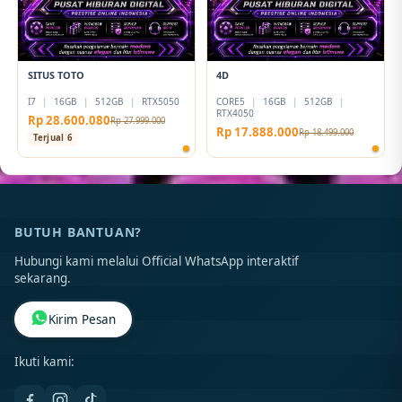
SITUS TOTO
4D
I7
|
16GB
|
512GB
|
RTX5050
CORE5
|
16GB
|
512GB
|
RTX4050
Rp 28.600.080
Rp 27.999.000
Rp 17.888.000
Rp 18.499.000
Terjual 6
BUTUH BANTUAN?
Hubungi kami melalui Official WhatsApp interaktif
sekarang.
Kirim Pesan
Ikuti kami: