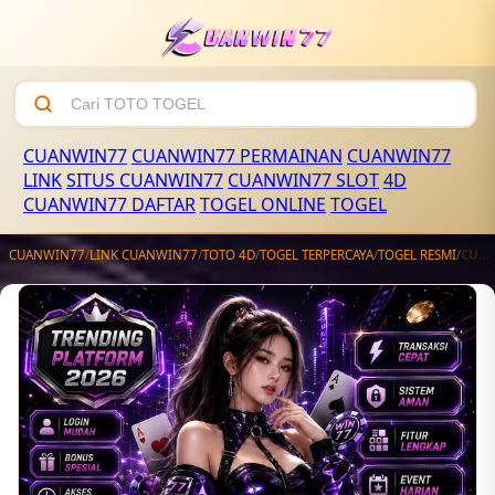
CUANWIN77
CUANWIN77 PERMAINAN
CUANWIN77
LINK
SITUS CUANWIN77
CUANWIN77 SLOT
4D
CUANWIN77 DAFTAR
TOGEL ONLINE
TOGEL
CUANWIN77
/
LINK CUANWIN77
/
TOTO 4D
/
TOGEL TERPERCAYA
/
TOGEL RESMI
/
CUANWIN77 | Alternatif Bandar Toto Online Terpercaya Dengan Result Tercepat