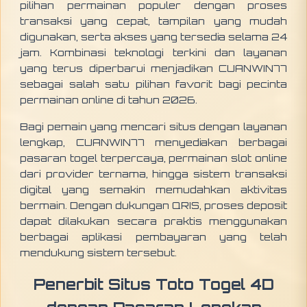
pilihan permainan populer dengan proses
transaksi yang cepat, tampilan yang mudah
digunakan, serta akses yang tersedia selama 24
jam. Kombinasi teknologi terkini dan layanan
yang terus diperbarui menjadikan CUANWIN77
sebagai salah satu pilihan favorit bagi pecinta
permainan online di tahun 2026.
Bagi pemain yang mencari situs dengan layanan
lengkap, CUANWIN77 menyediakan berbagai
pasaran togel terpercaya, permainan slot online
dari provider ternama, hingga sistem transaksi
digital yang semakin memudahkan aktivitas
bermain. Dengan dukungan QRIS, proses deposit
dapat dilakukan secara praktis menggunakan
berbagai aplikasi pembayaran yang telah
mendukung sistem tersebut.
Penerbit Situs Toto Togel 4D