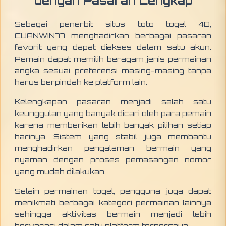
dengan Pasaran Lengkap
Sebagai penerbit situs toto togel 4D,
CUANWIN77 menghadirkan berbagai pasaran
favorit yang dapat diakses dalam satu akun.
Pemain dapat memilih beragam jenis permainan
angka sesuai preferensi masing-masing tanpa
harus berpindah ke platform lain.
Kelengkapan pasaran menjadi salah satu
keunggulan yang banyak dicari oleh para pemain
karena memberikan lebih banyak pilihan setiap
harinya. Sistem yang stabil juga membantu
menghadirkan pengalaman bermain yang
nyaman dengan proses pemasangan nomor
yang mudah dilakukan.
Selain permainan togel, pengguna juga dapat
menikmati berbagai kategori permainan lainnya
sehingga aktivitas bermain menjadi lebih
bervariasi dalam satu platform terpercaya.