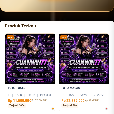
Produk Terkait
-2%
-1%
TOTO TOGEL
TOTO MACAU
I5
|
16GB
|
512GB
|
RTX3050
I7
|
16GB
|
512GB
|
RTX5050
Rp 11.500.000
Rp 22.887.000
Rp 12.799.000
Rp 21.999.000
Terjual 200+
Terjual 20+