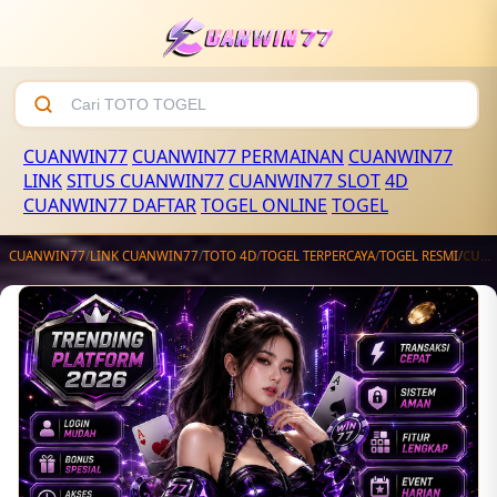
CUANWIN77
CUANWIN77 PERMAINAN
CUANWIN77
LINK
SITUS CUANWIN77
CUANWIN77 SLOT
4D
CUANWIN77 DAFTAR
TOGEL ONLINE
TOGEL
CUANWIN77
/
LINK CUANWIN77
/
TOTO 4D
/
TOGEL TERPERCAYA
/
TOGEL RESMI
/
CUANWIN77 | Alternatif Bandar Toto Online Terpercaya Dengan Result Tercepat