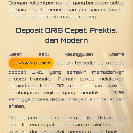
Dengan koleksi permainan yang beragam, setiap
pemain dapat menemukan permainan favorit
sesuai gaya bermain masing-masing.
Deposit QRIS Cepat, Praktis,
dan Modern
Salah satu keunggulan utama
adalah tersedianya metode
CUANWIN77 Login
deposit QRIS yang semakin memudahkan
proses transaksi. Pemain cukup melakukan
pemindaian kode QR menggunakan aplikasi
pembayaran digital yang mendukung QRIS
sehingga proses deposit menjadi lebih cepat dan
efisien.
Metode pembayaran ini memberikan fleksibilitas
lebih karena dapat digunakan melalui berbagai
layanan dompet digital maupun mobile banking