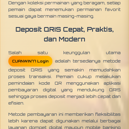
Dengan koleksi permainan yang beragam, setiap
pemain dapat menemukan permainan favorit
sesuai gaya bermain masing-masing.
Deposit QRIS Cepat, Praktis,
dan Modern
Salah satu keunggulan utama
adalah tersedianya metode
CUANWIN77 Login
deposit QRIS yang semakin memudahkan
proses transaksi. Pemain cukup melakukan
pemindaian kode QR menggunakan aplikasi
pembayaran digital yang mendukung QRIS
sehingga proses deposit menjadi lebih cepat dan
efisien.
Metode pembayaran ini memberikan fleksibilitas
lebih karena dapat digunakan melalui berbagai
layanan dompet digital maupun mobile banking