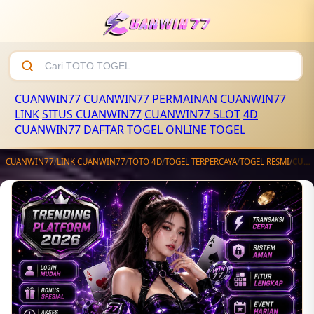
CUANWIN77
CUANWIN77 PERMAINAN
CUANWIN77
LINK
SITUS CUANWIN77
CUANWIN77 SLOT
4D
CUANWIN77 DAFTAR
TOGEL ONLINE
TOGEL
CUANWIN77
/
LINK CUANWIN77
/
TOTO 4D
/
TOGEL TERPERCAYA
/
TOGEL RESMI
/
CUANWIN77 | Alternatif Bandar Toto Online Terpercaya Dengan Result Tercepat