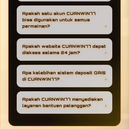
Apakah satu akun CUANWIN77
bisa digunakan untuk semua
permainan?
Apakah website CUANWIN77 dapat
diakses selama 24 jam?
Apa kelebihan sistem deposit QRIS
di CUANWIN77?
Apakah CUANWIN77 menyediakan
layanan bantuan pelanggan?