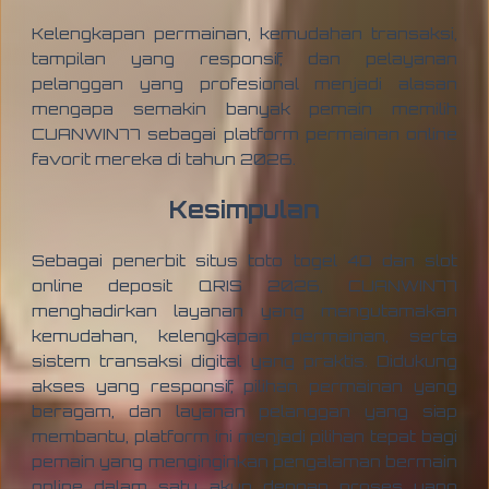
Kelengkapan permainan, kemudahan transaksi,
tampilan yang responsif, dan pelayanan
pelanggan yang profesional menjadi alasan
mengapa semakin banyak pemain memilih
CUANWIN77 sebagai platform permainan online
favorit mereka di tahun 2026.
Kesimpulan
Sebagai penerbit situs toto togel 4D dan slot
online deposit QRIS 2026, CUANWIN77
menghadirkan layanan yang mengutamakan
kemudahan, kelengkapan permainan, serta
sistem transaksi digital yang praktis. Didukung
akses yang responsif, pilihan permainan yang
beragam, dan layanan pelanggan yang siap
membantu, platform ini menjadi pilihan tepat bagi
pemain yang menginginkan pengalaman bermain
online dalam satu akun dengan proses yang