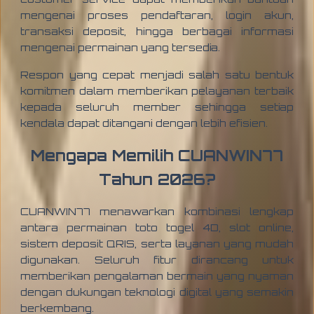
mengenai proses pendaftaran, login akun,
transaksi deposit, hingga berbagai informasi
mengenai permainan yang tersedia.
Respon yang cepat menjadi salah satu bentuk
komitmen dalam memberikan pelayanan terbaik
kepada seluruh member sehingga setiap
kendala dapat ditangani dengan lebih efisien.
Mengapa Memilih CUANWIN77
Tahun 2026?
CUANWIN77 menawarkan kombinasi lengkap
antara permainan toto togel 4D, slot online,
sistem deposit QRIS, serta layanan yang mudah
digunakan. Seluruh fitur dirancang untuk
memberikan pengalaman bermain yang nyaman
dengan dukungan teknologi digital yang semakin
berkembang.