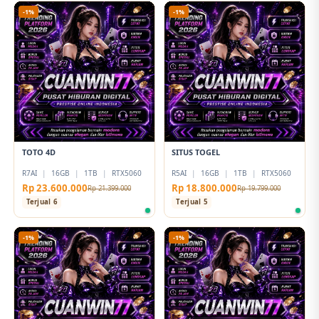
-1%
-1%
TOTO 4D
SITUS TOGEL
R7AI
|
16GB
|
1TB
|
RTX5060
R5AI
|
16GB
|
1TB
|
RTX5060
Rp 23.600.000
Rp 18.800.000
Rp 21.399.000
Rp 19.799.000
Terjual 6
Terjual 5
-1%
-1%