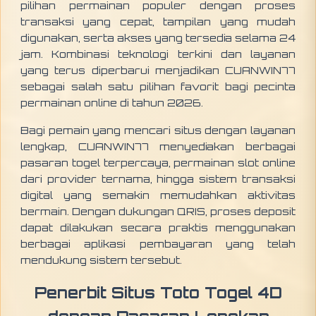
pilihan permainan populer dengan proses
transaksi yang cepat, tampilan yang mudah
digunakan, serta akses yang tersedia selama 24
jam. Kombinasi teknologi terkini dan layanan
yang terus diperbarui menjadikan CUANWIN77
sebagai salah satu pilihan favorit bagi pecinta
permainan online di tahun 2026.
Bagi pemain yang mencari situs dengan layanan
lengkap, CUANWIN77 menyediakan berbagai
pasaran togel terpercaya, permainan slot online
dari provider ternama, hingga sistem transaksi
digital yang semakin memudahkan aktivitas
bermain. Dengan dukungan QRIS, proses deposit
dapat dilakukan secara praktis menggunakan
berbagai aplikasi pembayaran yang telah
mendukung sistem tersebut.
Penerbit Situs Toto Togel 4D