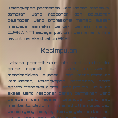
Kelengkapan permainan, kemudahan transaksi,
tampilan yang responsif, dan pelayanan
pelanggan yang profesional menjadi alasan
mengapa semakin banyak pemain memilih
CUANWIN77 sebagai platform permainan online
favorit mereka di tahun 2026.
Kesimpulan
Sebagai penerbit situs toto togel 4D dan slot
online deposit QRIS 2026, CUANWIN77
menghadirkan layanan yang mengutamakan
kemudahan, kelengkapan permainan, serta
sistem transaksi digital yang praktis. Didukung
akses yang responsif, pilihan permainan yang
beragam, dan layanan pelanggan yang siap
membantu, platform ini menjadi pilihan tepat bagi
pemain yang menginginkan pengalaman bermain
online dalam satu akun dengan proses yang