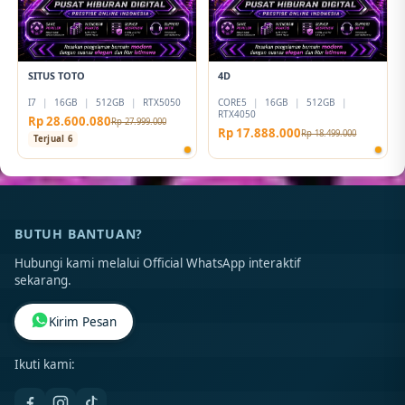
SITUS TOTO
4D
I7
|
16GB
|
512GB
|
RTX5050
CORE5
|
16GB
|
512GB
|
RTX4050
Rp 28.600.080
Rp 27.999.000
Rp 17.888.000
Rp 18.499.000
Terjual 6
BUTUH BANTUAN?
Hubungi kami melalui Official WhatsApp interaktif
sekarang.
Kirim Pesan
Ikuti kami: