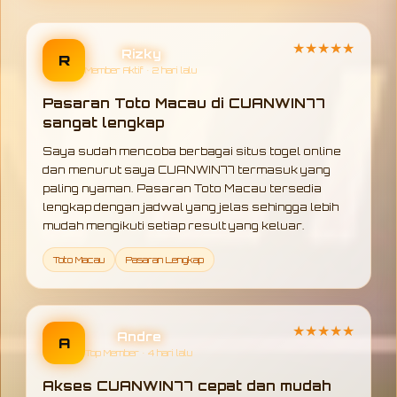
★★★★★
Rizky
R
Member Aktif • 2 hari lalu
Pasaran Toto Macau di CUANWIN77
sangat lengkap
Saya sudah mencoba berbagai situs togel online
dan menurut saya CUANWIN77 termasuk yang
paling nyaman. Pasaran Toto Macau tersedia
lengkap dengan jadwal yang jelas sehingga lebih
mudah mengikuti setiap result yang keluar.
Toto Macau
Pasaran Lengkap
★★★★★
Andre
A
Top Member • 4 hari lalu
Akses CUANWIN77 cepat dan mudah