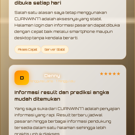
dibuka setiap hari
Salah satu alasan saya tetap menggunakan
CUANWIN77 adalah aksesnya yang stabil.
Halaman login dan informasi pasaran dapat dibuka
dengan cepat baik melalui smartphone maupun
desktop tanpa kendala berarti.
Akses Cepat
Server Stabil
★★★★★
Denny
D
Pengguna Lama • 1 minggu lalu
Informasi result dan prediksi angka
mudah ditemukan
Yang saya suka dari CUANWIN77 adalah penyajian
informasi yang rapi. Result terbaru jadwal
pasaran hingga berbagai informasi pendukung
tersedia dalam satu halaman sehingga lebih
praktis untuk diakses.