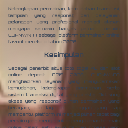
Kelengkapan permainan, kemudahan transaksi,
tampilan yang responsif, dan pelayanan
pelanggan yang profesional menjadi alasan
mengapa semakin banyak pemain memilih
CUANWIN77 sebagai platform permainan online
favorit mereka di tahun 2026.
Kesimpulan
Sebagai penerbit situs toto togel 4D dan slot
online deposit QRIS 2026, CUANWIN77
menghadirkan layanan yang mengutamakan
kemudahan, kelengkapan permainan, serta
sistem transaksi digital yang praktis. Didukung
akses yang responsif, pilihan permainan yang
beragam, dan layanan pelanggan yang siap
membantu, platform ini menjadi pilihan tepat bagi
pemain yang menginginkan pengalaman bermain
online dalam satu akun dengan proses yang