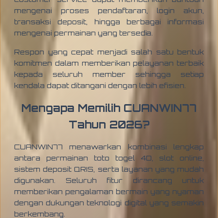
mengenai proses pendaftaran, login akun,
transaksi deposit, hingga berbagai informasi
mengenai permainan yang tersedia.
Respon yang cepat menjadi salah satu bentuk
komitmen dalam memberikan pelayanan terbaik
kepada seluruh member sehingga setiap
kendala dapat ditangani dengan lebih efisien.
Mengapa Memilih CUANWIN77
Tahun 2026?
CUANWIN77 menawarkan kombinasi lengkap
antara permainan toto togel 4D, slot online,
sistem deposit QRIS, serta layanan yang mudah
digunakan. Seluruh fitur dirancang untuk
memberikan pengalaman bermain yang nyaman
dengan dukungan teknologi digital yang semakin
berkembang.