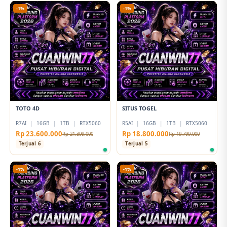
-1%
-1%
TOTO 4D
SITUS TOGEL
R7AI
|
16GB
|
1TB
|
RTX5060
R5AI
|
16GB
|
1TB
|
RTX5060
Rp 23.600.000
Rp 18.800.000
Rp 21.399.000
Rp 19.799.000
Terjual 6
Terjual 5
-1%
-1%