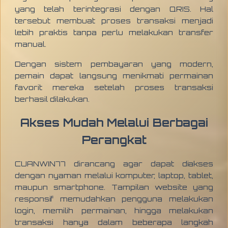
yang telah terintegrasi dengan QRIS. Hal
tersebut membuat proses transaksi menjadi
lebih praktis tanpa perlu melakukan transfer
manual.
Dengan sistem pembayaran yang modern,
pemain dapat langsung menikmati permainan
favorit mereka setelah proses transaksi
berhasil dilakukan.
Akses Mudah Melalui Berbagai
Perangkat
CUANWIN77 dirancang agar dapat diakses
dengan nyaman melalui komputer, laptop, tablet,
maupun smartphone. Tampilan website yang
responsif memudahkan pengguna melakukan
login, memilih permainan, hingga melakukan
transaksi hanya dalam beberapa langkah