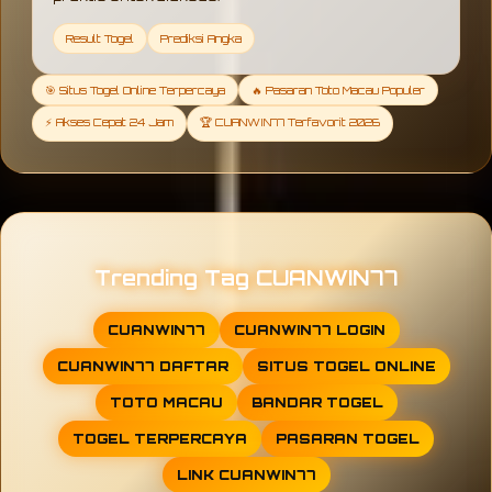
Result Togel
Prediksi Angka
🎯 Situs Togel Online Terpercaya
🔥 Pasaran Toto Macau Populer
⚡ Akses Cepat 24 Jam
🏆 CUANWIN77 Terfavorit 2026
Trending Tag CUANWIN77
CUANWIN77
CUANWIN77 LOGIN
CUANWIN77 DAFTAR
SITUS TOGEL ONLINE
TOTO MACAU
BANDAR TOGEL
TOGEL TERPERCAYA
PASARAN TOGEL
LINK CUANWIN77