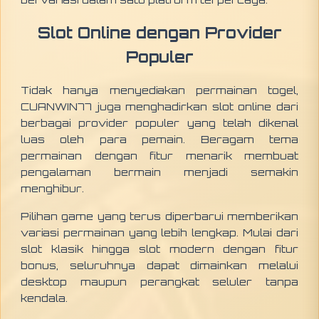
Slot Online dengan Provider
Populer
Tidak hanya menyediakan permainan togel,
CUANWIN77 juga menghadirkan slot online dari
berbagai provider populer yang telah dikenal
luas oleh para pemain. Beragam tema
permainan dengan fitur menarik membuat
pengalaman bermain menjadi semakin
menghibur.
Pilihan game yang terus diperbarui memberikan
variasi permainan yang lebih lengkap. Mulai dari
slot klasik hingga slot modern dengan fitur
bonus, seluruhnya dapat dimainkan melalui
desktop maupun perangkat seluler tanpa
kendala.