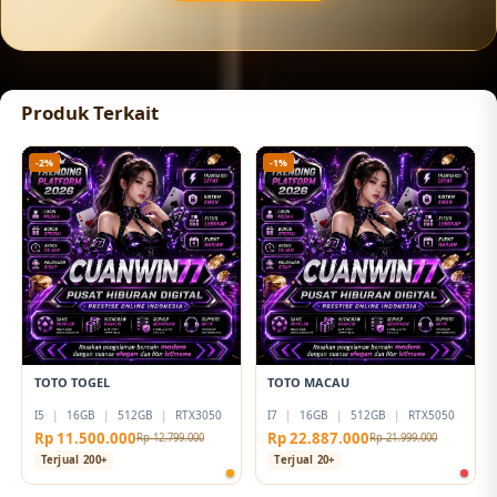
Produk Terkait
-2%
-1%
TOTO TOGEL
TOTO MACAU
I5
|
16GB
|
512GB
|
RTX3050
I7
|
16GB
|
512GB
|
RTX5050
Rp 11.500.000
Rp 22.887.000
Rp 12.799.000
Rp 21.999.000
Terjual 200+
Terjual 20+