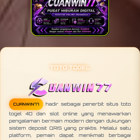
TOTO TOGEL
hadir sebagai penerbit situs toto
CUANWIN77
togel 4D dan slot online yang menawarkan
pengalaman bermain modern dengan dukungan
sistem deposit QRIS yang praktis. Melalui satu
platform, pemain dapat menikmati berbagai