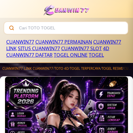
CUANWIN77
CUANWIN77 PERMAINAN
CUANWIN77
LINK
SITUS CUANWIN77
CUANWIN77 SLOT
4D
CUANWIN77 DAFTAR
TOGEL ONLINE
TOGEL
CUANWIN77
/
LINK CUANWIN77
/
TOTO 4D
/
TOGEL TERPERCAYA
/
TOGEL RESMI
/
CUANWIN77 | Alternatif Bandar Toto Online Terpercaya Dengan Result Tercepat