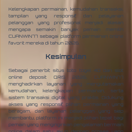
Kelengkapan permainan, kemudahan transaksi,
tampilan yang responsif, dan pelayanan
pelanggan yang profesional menjadi alasan
mengapa semakin banyak pemain memilih
CUANWIN77 sebagai platform permainan online
favorit mereka di tahun 2026.
Kesimpulan
Sebagai penerbit situs toto togel 4D dan slot
online deposit QRIS 2026, CUANWIN77
menghadirkan layanan yang mengutamakan
kemudahan, kelengkapan permainan, serta
sistem transaksi digital yang praktis. Didukung
akses yang responsif, pilihan permainan yang
beragam, dan layanan pelanggan yang siap
membantu, platform ini menjadi pilihan tepat bagi
pemain yang menginginkan pengalaman bermain
online dalam satu akun dengan proses yang