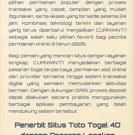
pilihan permainan populer dengan proses
transaksi yang cepat, tampilan yang mudah
digunakan, serta akses yang tersedia selama 24
jam. Kombinasi teknologi terkini dan layanan
yang terus diperbarui menjadikan CUANWIN77
sebagai salah satu pilihan favorit bagi pecinta
permainan online di tahun 2026.
Bagi pemain yang mencari situs dengan layanan
lengkap, CUANWIN77 menyediakan berbagai
pasaran togel terpercaya, permainan slot online
dari provider ternama, hingga sistem transaksi
digital yang semakin memudahkan aktivitas
bermain. Dengan dukungan QRIS, proses deposit
dapat dilakukan secara praktis menggunakan
berbagai aplikasi pembayaran yang telah
mendukung sistem tersebut.
Penerbit Situs Toto Togel 4D