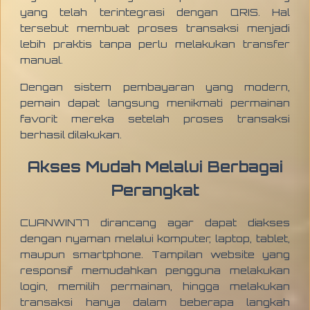
yang telah terintegrasi dengan QRIS. Hal
tersebut membuat proses transaksi menjadi
lebih praktis tanpa perlu melakukan transfer
manual.
Dengan sistem pembayaran yang modern,
pemain dapat langsung menikmati permainan
favorit mereka setelah proses transaksi
berhasil dilakukan.
Akses Mudah Melalui Berbagai
Perangkat
CUANWIN77 dirancang agar dapat diakses
dengan nyaman melalui komputer, laptop, tablet,
maupun smartphone. Tampilan website yang
responsif memudahkan pengguna melakukan
login, memilih permainan, hingga melakukan
transaksi hanya dalam beberapa langkah