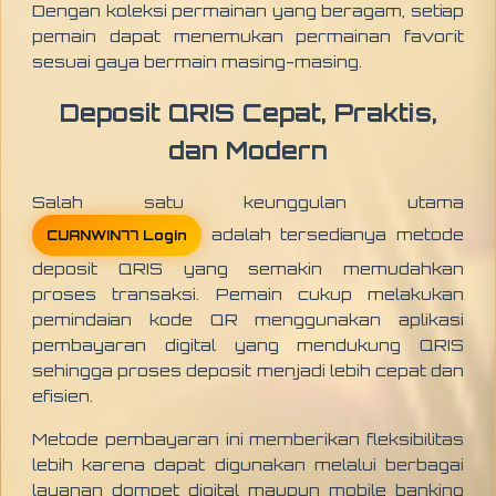
Dengan koleksi permainan yang beragam, setiap
pemain dapat menemukan permainan favorit
sesuai gaya bermain masing-masing.
Deposit QRIS Cepat, Praktis,
dan Modern
Salah satu keunggulan utama
adalah tersedianya metode
CUANWIN77 Login
deposit QRIS yang semakin memudahkan
proses transaksi. Pemain cukup melakukan
pemindaian kode QR menggunakan aplikasi
pembayaran digital yang mendukung QRIS
sehingga proses deposit menjadi lebih cepat dan
efisien.
Metode pembayaran ini memberikan fleksibilitas
lebih karena dapat digunakan melalui berbagai
layanan dompet digital maupun mobile banking