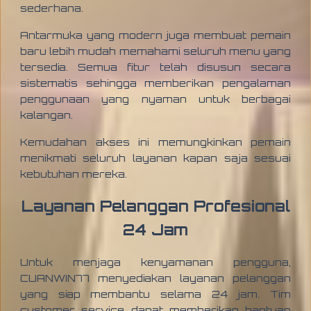
sederhana.
Antarmuka yang modern juga membuat pemain
baru lebih mudah memahami seluruh menu yang
tersedia. Semua fitur telah disusun secara
sistematis sehingga memberikan pengalaman
penggunaan yang nyaman untuk berbagai
kalangan.
Kemudahan akses ini memungkinkan pemain
menikmati seluruh layanan kapan saja sesuai
kebutuhan mereka.
Layanan Pelanggan Profesional
24 Jam
Untuk menjaga kenyamanan pengguna,
CUANWIN77 menyediakan layanan pelanggan
yang siap membantu selama 24 jam. Tim
customer service dapat memberikan bantuan