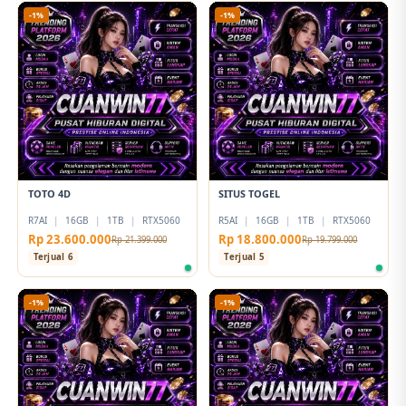
-1%
-1%
TOTO 4D
SITUS TOGEL
R7AI
|
16GB
|
1TB
|
RTX5060
R5AI
|
16GB
|
1TB
|
RTX5060
Rp 23.600.000
Rp 18.800.000
Rp 21.399.000
Rp 19.799.000
Terjual 6
Terjual 5
-1%
-1%