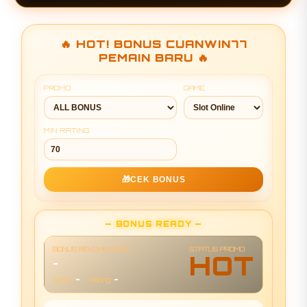
🔥 HOT! BONUS CUANWIN77
PEMAIN BARU 🔥
PROMO
GAME
MIN RATING
🎁
CEK BONUS
— BONUS READY —
BONUS REKOMENDASI
STATUS PROMO
HOT
-
-
-
Game:
Rating: