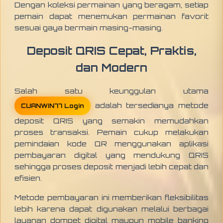
Dengan koleksi permainan yang beragam, setiap
pemain dapat menemukan permainan favorit
sesuai gaya bermain masing-masing.
Deposit QRIS Cepat, Praktis,
dan Modern
Salah satu keunggulan utama
adalah tersedianya metode
CUANWIN77 Login
deposit QRIS yang semakin memudahkan
proses transaksi. Pemain cukup melakukan
pemindaian kode QR menggunakan aplikasi
pembayaran digital yang mendukung QRIS
sehingga proses deposit menjadi lebih cepat dan
efisien.
Metode pembayaran ini memberikan fleksibilitas
lebih karena dapat digunakan melalui berbagai
layanan dompet digital maupun mobile banking