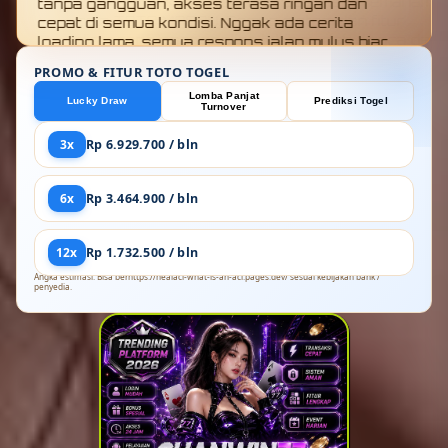
tanpa gangguan, akses terasa ringan dan
cepat di semua kondisi. Nggak ada cerita
loading lama, semua respons jalan mulus biar
fokus langsung ke analisa angka tanpa
PROMO & FITUR TOTO TOGEL
hambatan.
Lomba Panjat
Lucky Draw
Prediksi Togel
Turnover
3x
Rp 6.929.700 / bln
6x
Rp 3.464.900 / bln
12x
Rp 1.732.500 / bln
Angka estimasi. Bisa berhttps://healacl-what-is-an-acl.pages.dev/ sesuai kebijakan bank /
penyedia.