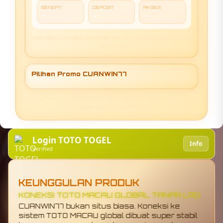
BENEFIT
DEPOSIT
AKSES
-
-
-
HOT! Bonus menarik permainan seru khusus untuk pemain baru
CUANWIN77.
Pilihan Promo CUANWIN77
CUANWIN77 menghadirkan bonus menarik akses cepat dan
permainan seru untuk pemain baru.
Login TOTO TOGEL
Info
Verified
KEUNGGULAN PRODUK
KONEKSI TOTO MACAU GLOBAL TANPA LAG
CUANWIN77 bukan situs biasa. Koneksi ke
sistem TOTO MACAU global dibuat super stabil