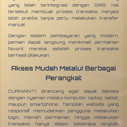
yang telah terintegrasi dengan QRIS. Hal
tersebut membuat proses transaksi menjadi
lebih praktis tanpa perlu melakukan transfer
manual.
Dengan sistem pembayaran yang modern,
pemain dapat langsung menikmati permainan
favorit mereka setelah proses transaksi
berhasil dilakukan.
Akses Mudah Melalui Berbagai
Perangkat
CUANWIN77 dirancang agar dapat diakses
dengan nyaman melalui komputer, laptop, tablet,
maupun smartphone. Tampilan website yang
responsif memudahkan pengguna melakukan
login, memilih permainan, hingga melakukan
transaksi hanya dalam beberapa langkah