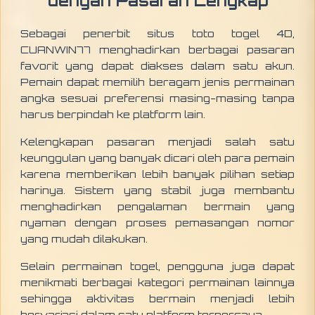
dengan Pasaran Lengkap
Sebagai penerbit situs toto togel 4D,
CUANWIN77 menghadirkan berbagai pasaran
favorit yang dapat diakses dalam satu akun.
Pemain dapat memilih beragam jenis permainan
angka sesuai preferensi masing-masing tanpa
harus berpindah ke platform lain.
Kelengkapan pasaran menjadi salah satu
keunggulan yang banyak dicari oleh para pemain
karena memberikan lebih banyak pilihan setiap
harinya. Sistem yang stabil juga membantu
menghadirkan pengalaman bermain yang
nyaman dengan proses pemasangan nomor
yang mudah dilakukan.
Selain permainan togel, pengguna juga dapat
menikmati berbagai kategori permainan lainnya
sehingga aktivitas bermain menjadi lebih
bervariasi dalam satu platform terpercaya.