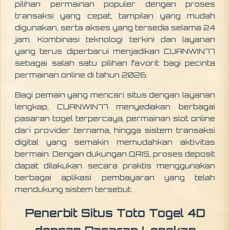
pilihan permainan populer dengan proses
transaksi yang cepat, tampilan yang mudah
digunakan, serta akses yang tersedia selama 24
jam. Kombinasi teknologi terkini dan layanan
yang terus diperbarui menjadikan CUANWIN77
sebagai salah satu pilihan favorit bagi pecinta
permainan online di tahun 2026.
Bagi pemain yang mencari situs dengan layanan
lengkap, CUANWIN77 menyediakan berbagai
pasaran togel terpercaya, permainan slot online
dari provider ternama, hingga sistem transaksi
digital yang semakin memudahkan aktivitas
bermain. Dengan dukungan QRIS, proses deposit
dapat dilakukan secara praktis menggunakan
berbagai aplikasi pembayaran yang telah
mendukung sistem tersebut.
Penerbit Situs Toto Togel 4D