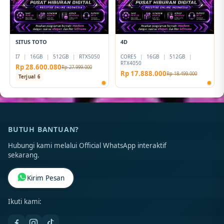
SITUS TOTO
4D
I7
|
16GB
|
512GB
|
RTX5050
CORE5
|
16GB
|
512GB
|
RTX4050
Rp 28.600.080
Rp 27.999.000
Rp 17.888.000
Rp 18.499.000
Terjual 6
BUTUH BANTUAN?
Hubungi kami melalui Official WhatsApp interaktif
sekarang.
Kirim Pesan
Ikuti kami: