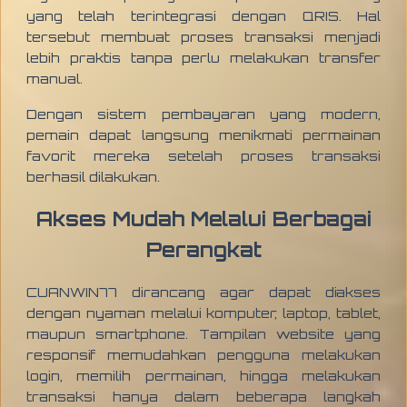
yang telah terintegrasi dengan QRIS. Hal
tersebut membuat proses transaksi menjadi
lebih praktis tanpa perlu melakukan transfer
manual.
Dengan sistem pembayaran yang modern,
pemain dapat langsung menikmati permainan
favorit mereka setelah proses transaksi
berhasil dilakukan.
Akses Mudah Melalui Berbagai
Perangkat
CUANWIN77 dirancang agar dapat diakses
dengan nyaman melalui komputer, laptop, tablet,
maupun smartphone. Tampilan website yang
responsif memudahkan pengguna melakukan
login, memilih permainan, hingga melakukan
transaksi hanya dalam beberapa langkah