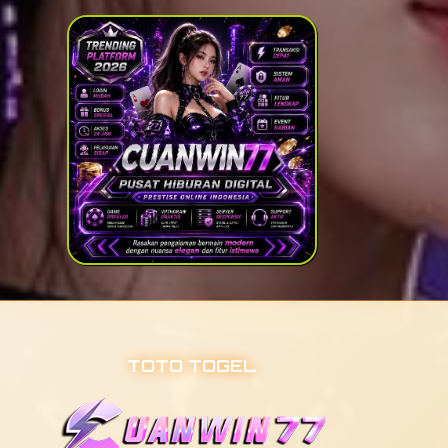
TOTO TOGEL