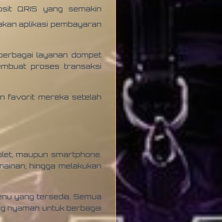
osit QRIS yang semakin
kan aplikasi pembayaran
 berbagai layanan dompet
membuat proses transaksi
 favorit mereka setelah
blet, maupun smartphone.
mainan, hingga melakukan
nu yang tersedia. Semua
ng nyaman untuk berbagai