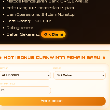
Metode Pembayaran: Bank, QRIS, E-Wallet
Mata Uang: IDR (Indonesian Rupiah)
Jam Operasional: 24 Jam Nonstop
Total Rating: 5.983.781
Rating: ⭐⭐⭐⭐⭐
Daftar Sekarang:
Klik Disini
🔥 HOT! BONUS CUANWIN77 PEMAIN BARU 🔥
PROMO
GAME
MIN RATING
🎁
CEK BONUS