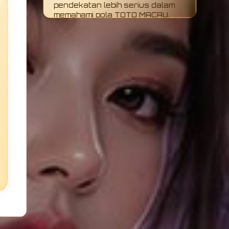
bingung. CUANWIN77 kasih jalur
akses langsung ke sistem utama
tanpa ribet. Semua transparan,
jelas, dan aman buat pengguna
yang pengen masuk ke platform
tanpa distraksi.