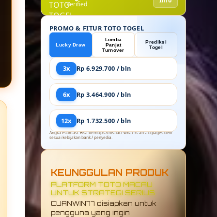
Info
Verified
PROMO & FITUR TOTO TOGEL
Lomba
Prediksi
Lucky Draw
Panjat
Togel
Turnover
3x
Rp 6.929.700 / bln
6x
Rp 3.464.900 / bln
12x
Rp 1.732.500 / bln
Angka estimasi. Bisa berhttps://healacl-what-is-an-acl.pages.dev/
sesuai kebijakan bank / penyedia.
KEUNGGULAN PRODUK
AKSES RESMI TANPA ARAH
MEMBINGUNGKAN
Nggak ada link berputar atau
halaman aneh yang bikin