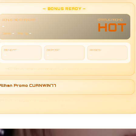
— BONUS READY —
BONUS REKOMENDASI
STATUS PROMO
HOT
-
-
-
Game:
Rating:
BENEFIT
DEPOSIT
AKSES
-
-
-
HOT! Bonus menarik permainan seru khusus untuk pemain baru CUANWIN77.
Pilihan Promo CUANWIN77
ANWIN77 menghadirkan bonus menarik akses cepat dan permainan seru untuk pemain
baru.