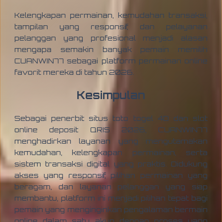
Kelengkapan permainan, kemudahan transaksi,
tampilan yang responsif, dan pelayanan
pelanggan yang profesional menjadi alasan
mengapa semakin banyak pemain memilih
CUANWIN77 sebagai platform permainan online
favorit mereka di tahun 2026.
Kesimpulan
Sebagai penerbit situs toto togel 4D dan slot
online deposit QRIS 2026, CUANWIN77
menghadirkan layanan yang mengutamakan
kemudahan, kelengkapan permainan, serta
sistem transaksi digital yang praktis. Didukung
akses yang responsif, pilihan permainan yang
beragam, dan layanan pelanggan yang siap
membantu, platform ini menjadi pilihan tepat bagi
pemain yang menginginkan pengalaman bermain
online dalam satu akun dengan proses yang