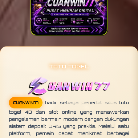
TOTO TOGEL
hadir sebagai penerbit situs toto
CUANWIN77
togel 4D dan slot online yang menawarkan
pengalaman bermain modern dengan dukungan
sistem deposit QRIS yang praktis. Melalui satu
platform, pemain dapat menikmati berbagai