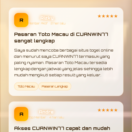
★★★★★
Rizky
R
Member Aktif • 2 hari lalu
Pasaran Toto Macau di CUANWIN77
sangat lengkap
Saya sudah mencoba berbagai situs togel online
dan menurut saya CUANWIN77 termasuk yang
paling nyaman. Pasaran Toto Macau tersedia
lengkap dengan jadwal yang jelas sehingga lebih
mudah mengikuti setiap result yang keluar.
Toto Macau
Pasaran Lengkap
★★★★★
Andre
A
Top Member • 4 hari lalu
Akses CUANWIN77 cepat dan mudah