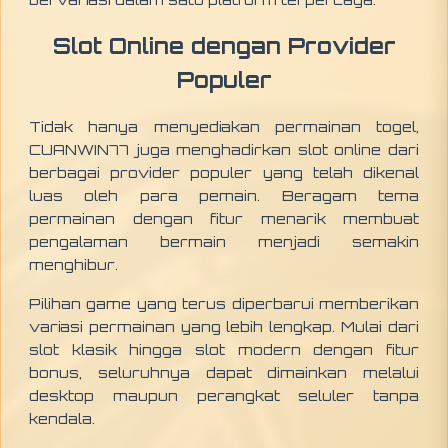
Slot Online dengan Provider
Populer
Tidak hanya menyediakan permainan togel,
CUANWIN77 juga menghadirkan slot online dari
berbagai provider populer yang telah dikenal
luas oleh para pemain. Beragam tema
permainan dengan fitur menarik membuat
pengalaman bermain menjadi semakin
menghibur.
Pilihan game yang terus diperbarui memberikan
variasi permainan yang lebih lengkap. Mulai dari
slot klasik hingga slot modern dengan fitur
bonus, seluruhnya dapat dimainkan melalui
desktop maupun perangkat seluler tanpa
kendala.