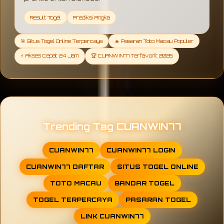
Result Togel
Prediksi Angka
🎯 Situs Togel Online Terpercaya
🔥 Pasaran Toto Macau Populer
⚡ Akses Cepat 24 Jam
🏆 CUANWIN77 Terfavorit 2026
Trending Tag CUANWIN77
CUANWIN77
CUANWIN77 LOGIN
CUANWIN77 DAFTAR
SITUS TOGEL ONLINE
TOTO MACAU
BANDAR TOGEL
TOGEL TERPERCAYA
PASARAN TOGEL
LINK CUANWIN77