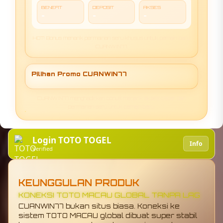
BENEFIT
DEPOSIT
AKSES
-
-
-
HOT! Bonus menarik permainan seru khusus untuk pemain baru
CUANWIN77.
Pilihan Promo CUANWIN77
CUANWIN77 menghadirkan bonus menarik akses cepat dan
permainan seru untuk pemain baru.
Login TOTO TOGEL
Info
Verified
KEUNGGULAN PRODUK
KONEKSI TOTO MACAU GLOBAL TANPA LAG
CUANWIN77 bukan situs biasa. Koneksi ke
sistem TOTO MACAU global dibuat super stabil