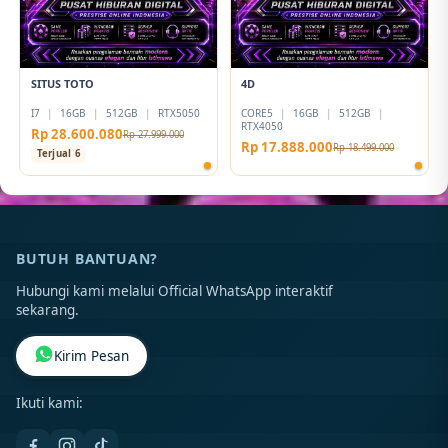
SITUS TOTO
4D
I7
|
16GB
|
512GB
|
RTX5050
CORE5
|
16GB
|
512GB
|
RTX4050
Rp 28.600.080
Rp 27.999.000
Rp 17.888.000
Rp 18.499.000
Terjual 6
BUTUH BANTUAN?
Hubungi kami melalui Official WhatsApp interaktif
sekarang.
Kirim Pesan
Ikuti kami: