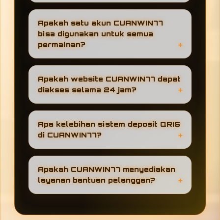
Apakah satu akun CUANWIN77
bisa digunakan untuk semua
permainan?
Apakah website CUANWIN77 dapat
diakses selama 24 jam?
Apa kelebihan sistem deposit QRIS
di CUANWIN77?
Apakah CUANWIN77 menyediakan
layanan bantuan pelanggan?