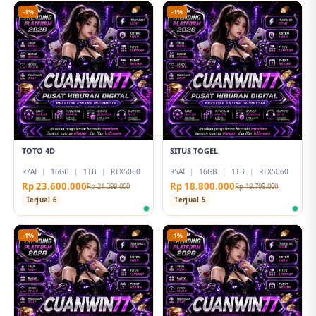
-1%
-1%
TOTO 4D
SITUS TOGEL
R7AI
|
16GB
|
1TB
|
RTX5060
R5AI
|
16GB
|
1TB
|
RTX5060
Rp 23.600.000
Rp 18.800.000
Rp 21.399.000
Rp 19.799.000
Terjual 6
Terjual 5
-1%
-1%