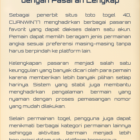
dengan Pasaran Lengkap
Sebagai penerbit situs toto togel 4D,
CUANWIN77 menghadirkan berbagai pasaran
favorit yang dapat diakses dalam satu akun.
Pemain dapat memilih beragam jenis permainan
angka sesuai preferensi masing-masing tanpa
harus berpindah ke platform lain.
Kelengkapan pasaran menjadi salah satu
keunggulan yang banyak dicari oleh para pemain
karena memberikan lebih banyak pilihan setiap
harinya. Sistem yang stabil juga membantu
menghadirkan pengalaman bermain yang
nyaman dengan proses pemasangan nomor
yang mudah dilakukan.
Selain permainan togel, pengguna juga dapat
menikmati berbagai kategori permainan lainnya
sehingga aktivitas bermain menjadi lebih
bervariasi dalam satu platform terpercaya.