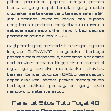
pilihan permainan populer dengan proses
transaksi yang cepat, tampilan yang mudah
digunakan, serta akses yang tersedia selama 24
jam. Kombinasi teknologi terkini dan layanan
yang terus diperbarui menjadikan CUANWIN77
sebagai salah satu pilihan favorit bagi pecinta
permainan online di tahun 2026.
Bagi pemain yang mencari situs dengan layanan
lengkap, CUANWIN77 menyediakan berbagai
pasaran togel terpercaya, permainan slot online
dari provider ternama, hingga sistem transaksi
digital yang semakin memudahkan aktivitas
bermain. Dengan dukungan QRIS, proses deposit
dapat dilakukan secara praktis menggunakan
berbagai aplikasi pembayaran yang telah
mendukung sistem tersebut.
Penerbit Situs Toto Togel 4D