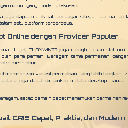
an nomor yang mudah dilakukan.
a juga dapat menikmati berbagai kategori permainan l
 dalam satu platform terpercaya.
ot Online dengan Provider Populer
nan togel, CUANWIN77 juga menghadirkan slot online
as oleh para pemain. Beragam tema permainan denga
akin menghibur.
ui memberikan variasi permainan yang lebih lengkap. Mul
, seluruhnya dapat dimainkan melalui desktop maupun
beragam, setiap pemain dapat menemukan permainan fav
sit QRIS Cepat, Praktis, dan Modern