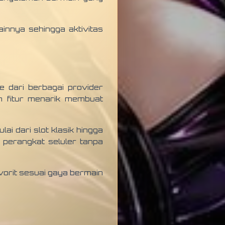
ainnya sehingga aktivitas
 dari berbagai provider
n fitur menarik membuat
ai dari slot klasik hingga
 perangkat seluler tanpa
orit sesuai gaya bermain