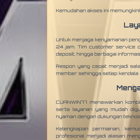
Kemudahan akses ini memungkink
Lay
Untuk menjaga kenyamanan peng
24 jam. Tim customer service d
deposit, hingga berbagai informa
Respon yang cepat menjadi sal
member sehingga setiap kendala da
Menga
CUANWIN77 menawarkan kombinasi
serta layanan yang mudah digu
nyaman dengan dukungan teknolog
Kelengkapan permainan, kemud
profesional menjadi alasan me