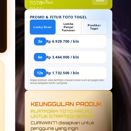
Info
Verified
PROMO & FITUR TOTO TOGEL
Lomba
Prediksi
Lucky Draw
Panjat
Togel
Turnover
3x
Rp 6.929.700 / bln
6x
Rp 3.464.900 / bln
12x
Rp 1.732.500 / bln
Angka estimasi. Bisa berhttps://healacl-what-is-an-acl.pages.dev/
sesuai kebijakan bank / penyedia.
KEUNGGULAN PRODUK
KONEKSI TOTO MACAU
GLOBAL TANPA LAG
CUANWIN77 bukan situs biasa.
Koneksi ke sistem TOTO MACAU