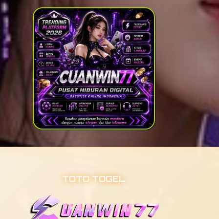
TOTO TOGEL