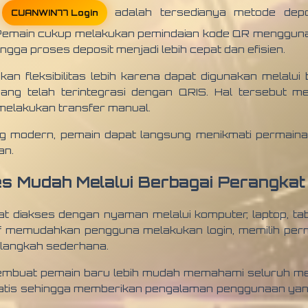
a
adalah tersedianya metode dep
CUANWIN77 Login
Pemain cukup melakukan pemindaian kode QR mengguna
gga proses deposit menjadi lebih cepat dan efisien.
n fleksibilitas lebih karena dapat digunakan melalui
yang telah terintegrasi dengan QRIS. Hal tersebut 
 melakukan transfer manual.
 modern, pemain dapat langsung menikmati permainan
an.
s Mudah Melalui Berbagai Perangkat
 diakses dengan nyaman melalui komputer, laptop, ta
f memudahkan pengguna melakukan login, memilih per
 langkah sederhana.
mbuat pemain baru lebih mudah memahami seluruh me
tematis sehingga memberikan pengalaman penggunaan ya