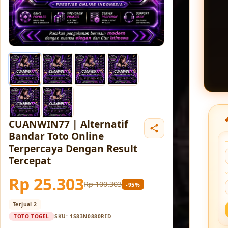
CUANWIN77 | Alternatif
Bandar Toto Online
Terpercaya Dengan Result
Tercepat
Rp 25.303
Rp 100.303
-95%
Terjual 2
TOTO TOGEL
SKU:
1S83N0880RID