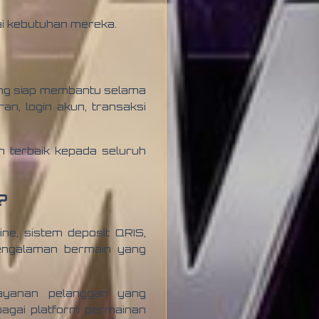
i kebutuhan mereka.
ng siap membantu selama
n, login akun, transaksi
 terbaik kepada seluruh
?
ne, sistem deposit QRIS,
pengalaman bermain yang
layanan pelanggan yang
agai platform permainan