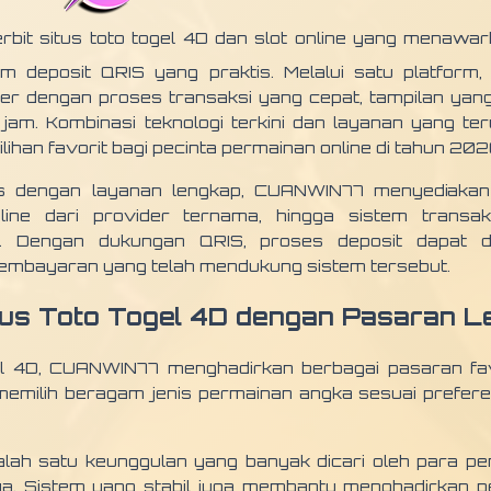
rbit situs toto togel 4D dan slot online yang menaw
 deposit QRIS yang praktis. Melalui satu platform,
ler dengan proses transaksi yang cepat, tampilan yan
am. Kombinasi teknologi terkini dan layanan yang ter
ihan favorit bagi pecinta permainan online di tahun 202
us dengan layanan lengkap, CUANWIN77 menyediakan
line dari provider ternama, hingga sistem transak
. Dengan dukungan QRIS, proses deposit dapat di
pembayaran yang telah mendukung sistem tersebut.
itus Toto Togel 4D dengan Pasaran 
gel 4D, CUANWIN77 menghadirkan berbagai pasaran fa
memilih beragam jenis permainan angka sesuai prefer
lah satu keunggulan yang banyak dicari oleh para p
rinya. Sistem yang stabil juga membantu menghadirkan