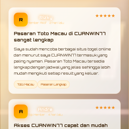
★★★★★
Rizky
R
Member Aktif • 2 hari lalu
Pasaran Toto Macau di CUANWIN77
sangat lengkap
Saya sudah mencoba berbagai situs togel online
dan menurut saya CUANWIN77 termasuk yang
paling nyaman. Pasaran Toto Macau tersedia
lengkap dengan jadwal yang jelas sehingga lebih
mudah mengikuti setiap result yang keluar.
Toto Macau
Pasaran Lengkap
★★★★★
Andre
A
Top Member • 4 hari lalu
Akses CUANWIN77 cepat dan mudah