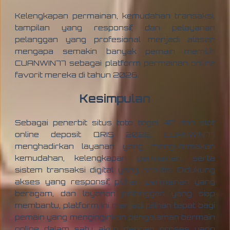
Kelengkapan permainan, kemudahan transaksi,
tampilan yang responsif, dan pelayanan
pelanggan yang profesional menjadi alasan
mengapa semakin banyak pemain memilih
CUANWIN77 sebagai platform permainan online
favorit mereka di tahun 2026.
Kesimpulan
Sebagai penerbit situs toto togel 4D dan slot
online deposit QRIS 2026, CUANWIN77
menghadirkan layanan yang mengutamakan
kemudahan, kelengkapan permainan, serta
sistem transaksi digital yang praktis. Didukung
akses yang responsif, pilihan permainan yang
beragam, dan layanan pelanggan yang siap
membantu, platform ini menjadi pilihan tepat bagi
pemain yang menginginkan pengalaman bermain
online dalam satu akun dengan proses yang