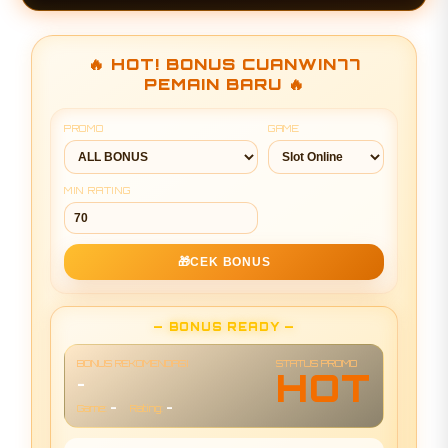
🔥 HOT! BONUS CUANWIN77
PEMAIN BARU 🔥
PROMO
GAME
MIN RATING
🎁
CEK BONUS
— BONUS READY —
BONUS REKOMENDASI
STATUS PROMO
HOT
-
-
-
Game:
Rating: