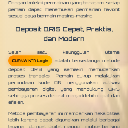
Dengan koleksi permainan yang beragam, setiap
pemain dapat menemukan permainan favorit
sesuai gaya bermain masing-masing.
Deposit QRIS Cepat, Praktis,
dan Modern
Salah satu keunggulan utama
adalah tersedianya metode
CUANWIN77 Login
deposit QRIS yang semakin memudahkan
proses transaksi. Pemain cukup melakukan
pemindaian kode QR menggunakan aplikasi
pembayaran digital yang mendukung QRIS
sehingga proses deposit menjadi lebih cepat dan
efisien.
Metode pembayaran ini memberikan fleksibilitas
lebih karena dapat digunakan melalui berbagai
layanan dompet digital maupun mobile banking