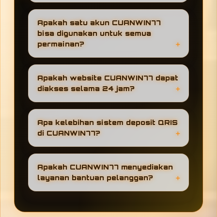
Apakah satu akun CUANWIN77
bisa digunakan untuk semua
permainan?
Apakah website CUANWIN77 dapat
diakses selama 24 jam?
Apa kelebihan sistem deposit QRIS
di CUANWIN77?
Apakah CUANWIN77 menyediakan
layanan bantuan pelanggan?