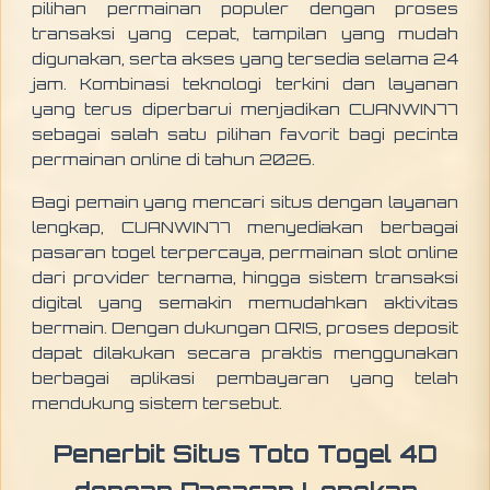
pilihan permainan populer dengan proses
transaksi yang cepat, tampilan yang mudah
digunakan, serta akses yang tersedia selama 24
jam. Kombinasi teknologi terkini dan layanan
yang terus diperbarui menjadikan CUANWIN77
sebagai salah satu pilihan favorit bagi pecinta
permainan online di tahun 2026.
Bagi pemain yang mencari situs dengan layanan
lengkap, CUANWIN77 menyediakan berbagai
pasaran togel terpercaya, permainan slot online
dari provider ternama, hingga sistem transaksi
digital yang semakin memudahkan aktivitas
bermain. Dengan dukungan QRIS, proses deposit
dapat dilakukan secara praktis menggunakan
berbagai aplikasi pembayaran yang telah
mendukung sistem tersebut.
Penerbit Situs Toto Togel 4D