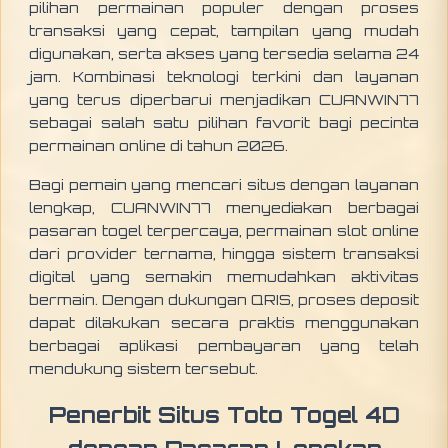
pilihan permainan populer dengan proses
transaksi yang cepat, tampilan yang mudah
digunakan, serta akses yang tersedia selama 24
jam. Kombinasi teknologi terkini dan layanan
yang terus diperbarui menjadikan CUANWIN77
sebagai salah satu pilihan favorit bagi pecinta
permainan online di tahun 2026.
Bagi pemain yang mencari situs dengan layanan
lengkap, CUANWIN77 menyediakan berbagai
pasaran togel terpercaya, permainan slot online
dari provider ternama, hingga sistem transaksi
digital yang semakin memudahkan aktivitas
bermain. Dengan dukungan QRIS, proses deposit
dapat dilakukan secara praktis menggunakan
berbagai aplikasi pembayaran yang telah
mendukung sistem tersebut.
Penerbit Situs Toto Togel 4D