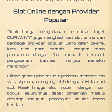
Slot Online dengan Provider
Populer
Tidak hanya menyediakan permainan togel,
CUANWIN77 juga menghadirkan slot online dari
berbagai provider populer yang telah dikenal
luas oleh para pemain. Beragam tema
permainan dengan fitur menarik membuat
pengalaman bermain menjadi semakin
menghibur.
Pilihan game yang terus diperbarui memberikan
variasi permainan yang lebih lengkap. Mulai dari
slot klasik hingga slot modern dengan fitur
bonus, seluruhnya dapat dimainkan melalui
desktop maupun perangkat seluler tanpa
kendala.