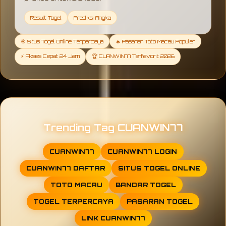
Result Togel
Prediksi Angka
🎯 Situs Togel Online Terpercaya
🔥 Pasaran Toto Macau Populer
⚡ Akses Cepat 24 Jam
🏆 CUANWIN77 Terfavorit 2026
Trending Tag CUANWIN77
CUANWIN77
CUANWIN77 LOGIN
CUANWIN77 DAFTAR
SITUS TOGEL ONLINE
TOTO MACAU
BANDAR TOGEL
TOGEL TERPERCAYA
PASARAN TOGEL
LINK CUANWIN77