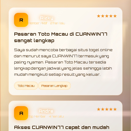
★★★★★
Rizky
R
Member Aktif • 2 hari lalu
Pasaran Toto Macau di CUANWIN77
sangat lengkap
Saya sudah mencoba berbagai situs togel online
dan menurut saya CUANWIN77 termasuk yang
paling nyaman. Pasaran Toto Macau tersedia
lengkap dengan jadwal yang jelas sehingga lebih
mudah mengikuti setiap result yang keluar.
Toto Macau
Pasaran Lengkap
★★★★★
Andre
A
Top Member • 4 hari lalu
Akses CUANWIN77 cepat dan mudah