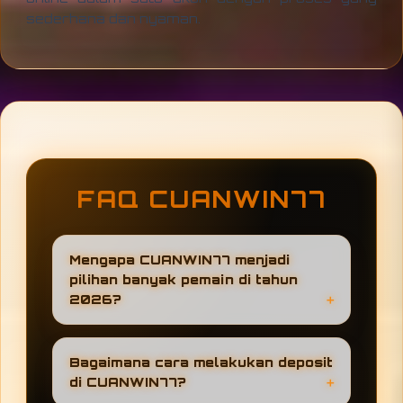
sederhana dan nyaman.
FAQ CUANWIN77
Mengapa CUANWIN77 menjadi
pilihan banyak pemain di tahun
2026?
Bagaimana cara melakukan deposit
di CUANWIN77?