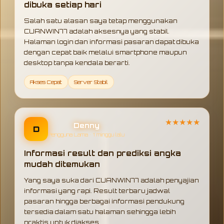
dibuka setiap hari
Salah satu alasan saya tetap menggunakan
CUANWIN77 adalah aksesnya yang stabil.
Halaman login dan informasi pasaran dapat dibuka
dengan cepat baik melalui smartphone maupun
desktop tanpa kendala berarti.
Akses Cepat
Server Stabil
★★★★★
Denny
D
Pengguna Lama • 1 minggu lalu
Informasi result dan prediksi angka
mudah ditemukan
Yang saya suka dari CUANWIN77 adalah penyajian
informasi yang rapi. Result terbaru jadwal
pasaran hingga berbagai informasi pendukung
tersedia dalam satu halaman sehingga lebih
praktis untuk diakses.