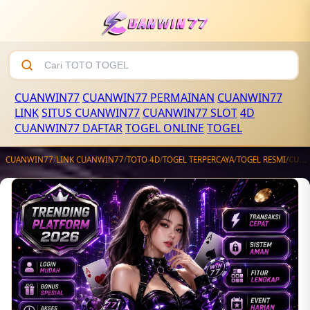
CUANWIN77
CUANWIN77 PERMAINAN
CUANWIN77
LINK
SITUS CUANWIN77
CUANWIN77 SLOT
4D
CUANWIN77 DAFTAR
TOGEL ONLINE
TOGEL
CUANWIN77
/
LINK CUANWIN77
/
TOTO 4D
/
TOGEL TERPERCAYA
/
TOGEL RESMI
/
CUANWIN77 | Alternatif Bandar Toto Online Terpercaya Dengan Result Tercepat