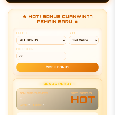
🔥 HOT! BONUS CUANWIN77
PEMAIN BARU 🔥
PROMO
GAME
MIN RATING
🎁
CEK BONUS
— BONUS READY —
BONUS REKOMENDASI
STATUS PROMO
HOT
-
-
-
Game:
Rating: