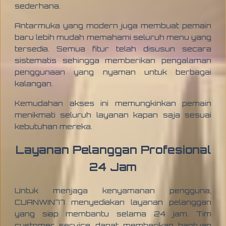
sederhana.
Antarmuka yang modern juga membuat pemain
baru lebih mudah memahami seluruh menu yang
tersedia. Semua fitur telah disusun secara
sistematis sehingga memberikan pengalaman
penggunaan yang nyaman untuk berbagai
kalangan.
Kemudahan akses ini memungkinkan pemain
menikmati seluruh layanan kapan saja sesuai
kebutuhan mereka.
Layanan Pelanggan Profesional
24 Jam
Untuk menjaga kenyamanan pengguna,
CUANWIN77 menyediakan layanan pelanggan
yang siap membantu selama 24 jam. Tim
customer service dapat memberikan bantuan