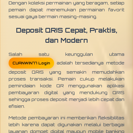
Dengan koleksi permainan yang beragam, setiap
pemain dapat menemukan permainan favorit
sesuai gaya bermain masing-masing.
Deposit QRIS Cepat, Praktis,
dan Modern
Salah satu keunggulan utama
adalah tersedianya metode
CUANWIN77 Login
deposit QRIS yang semakin memudahkan
proses transaksi. Pemain cukup melakukan
pemindaian kode QR menggunakan aplikasi
pembayaran digital yang mendukung QRIS
sehingga proses deposit menjadi lebih cepat dan
efisien.
Metode pembayaran ini memberikan fleksibilitas
lebih karena dapat digunakan melalui berbagai
layanan dompet digital maupun mobile banking