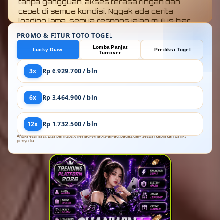
yang bikin bingung. CUANWIN77 kasih jalur
akses langsung ke sistem utama tanpa ribet.
Semua transparan, jelas, dan aman buat
pengguna yang pengen masuk ke platform
PROMO & FITUR TOTO TOGEL
tanpa distraksi.
Lomba Panjat
Lucky Draw
Prediksi Togel
Turnover
3x
Rp 6.929.700 / bln
6x
Rp 3.464.900 / bln
12x
Rp 1.732.500 / bln
Angka estimasi. Bisa berhttps://healacl-what-is-an-acl.pages.dev/ sesuai kebijakan bank /
penyedia.