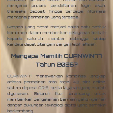
mengenai proses pendaftaran, login akun,
transaksi deposit, hingga berbagai informasi
mengenai permainan yang tersedia.
Respon yang cepat menjadi salah satu bentuk
komitmen dalam memberikan pelayanan terbaik
kepada seluruh member sehingga setiap
kendala dapat ditangani dengan lebih efisien.
Mengapa Memilih CUANWIN77
Tahun 2026?
CUANWIN77 menawarkan kombinasi lengkap
antara permainan toto togel 4D, slot online,
sistem deposit QRIS, serta layanan yang mudah
digunakan. Seluruh fitur dirancang untuk
memberikan pengalaman bermain yang nyaman
dengan dukungan teknologi digital yang semakin
berkembang.