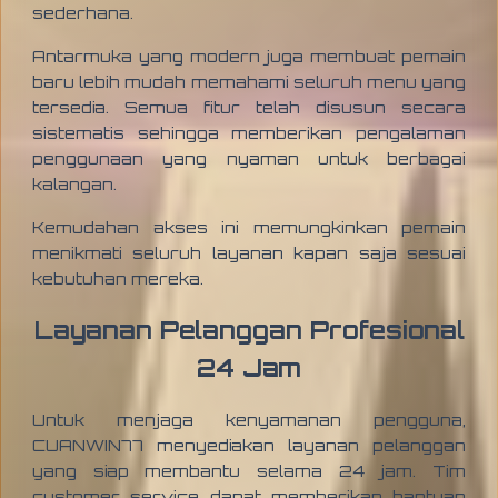
sederhana.
Antarmuka yang modern juga membuat pemain
baru lebih mudah memahami seluruh menu yang
tersedia. Semua fitur telah disusun secara
sistematis sehingga memberikan pengalaman
penggunaan yang nyaman untuk berbagai
kalangan.
Kemudahan akses ini memungkinkan pemain
menikmati seluruh layanan kapan saja sesuai
kebutuhan mereka.
Layanan Pelanggan Profesional
24 Jam
Untuk menjaga kenyamanan pengguna,
CUANWIN77 menyediakan layanan pelanggan
yang siap membantu selama 24 jam. Tim
customer service dapat memberikan bantuan