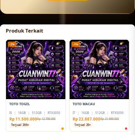
Produk Terkait
-2%
-1%
TOTO TOGEL
TOTO MACAU
I5
|
16GB
|
512GB
|
RTX3050
I7
|
16GB
|
512GB
|
RTX5050
Rp 11.500.000
Rp 22.887.000
Rp 12.799.000
Rp 21.999.000
Terjual 200+
Terjual 20+