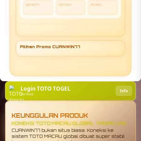
BENEFIT
DEPOSIT
AKSES
-
-
-
HOT! Bonus menarik permainan seru khusus untuk pemain baru
CUANWIN77.
Pilihan Promo CUANWIN77
CUANWIN77 menghadirkan bonus menarik akses cepat dan
permainan seru untuk pemain baru.
Login TOTO TOGEL
Info
Verified
KEUNGGULAN PRODUK
AKSES RESMI TANPA ARAH
MEMBINGUNGKAN
Nggak ada link berputar atau halaman aneh