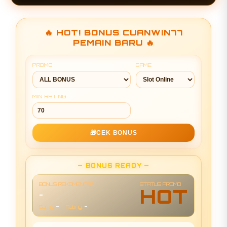
🔥 HOT! BONUS CUANWIN77
PEMAIN BARU 🔥
PROMO
GAME
MIN RATING
🎁
CEK BONUS
— BONUS READY —
BONUS REKOMENDASI
STATUS PROMO
HOT
-
-
-
Game:
Rating: