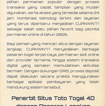
pilihan permainan populer dengan proses
transaksi yang cepat, tampilan yang mudah
digunakan, serta akses yang tersedia selama 24
jam. Kombinasi teknologi terkini dan layanan
yang terus diperbarui menjadikan CUANWIN77
sebagai salah satu pilihan favorit bagi pecinta
permainan online di tahun 2026.
Bagi pemain yang mencari situs dengan layanan
lengkap, CUANWIN77 menyediakan berbagai
pasaran togel terpercaya, permainan slot online
dari provider ternama, hingga sistem transaksi
digital yang semakin memudahkan aktivitas
bermain. Dengan dukungan QRIS, proses deposit
dapat dilakukan secara praktis menggunakan
berbagai aplikasi pembayaran yang telah
mendukung sistem tersebut.
Penerbit Situs Toto Togel 4D