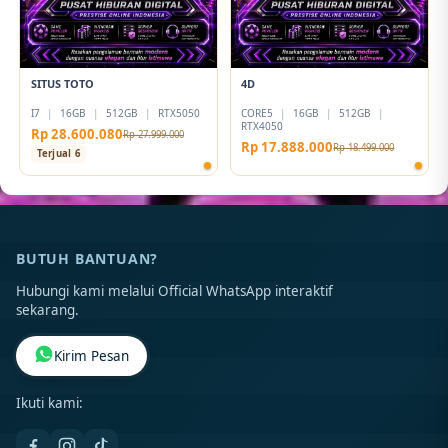
SITUS TOTO
4D
I7
|
16GB
|
512GB
|
RTX5050
CORE5
|
16GB
|
512GB
|
RTX4050
Rp 28.600.080
Rp 27.999.000
Rp 17.888.000
Rp 18.499.000
Terjual 6
BUTUH BANTUAN?
Hubungi kami melalui Official WhatsApp interaktif
sekarang.
Kirim Pesan
Ikuti kami: