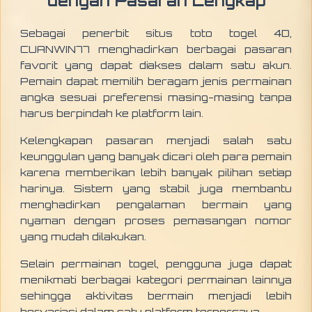
dengan Pasaran Lengkap
Sebagai penerbit situs toto togel 4D,
CUANWIN77 menghadirkan berbagai pasaran
favorit yang dapat diakses dalam satu akun.
Pemain dapat memilih beragam jenis permainan
angka sesuai preferensi masing-masing tanpa
harus berpindah ke platform lain.
Kelengkapan pasaran menjadi salah satu
keunggulan yang banyak dicari oleh para pemain
karena memberikan lebih banyak pilihan setiap
harinya. Sistem yang stabil juga membantu
menghadirkan pengalaman bermain yang
nyaman dengan proses pemasangan nomor
yang mudah dilakukan.
Selain permainan togel, pengguna juga dapat
menikmati berbagai kategori permainan lainnya
sehingga aktivitas bermain menjadi lebih
bervariasi dalam satu platform terpercaya.