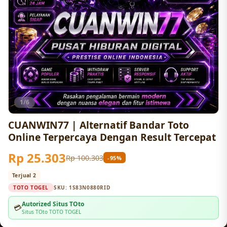
1/6
CUANWIN77 | Alternatif Bandar Toto
Online Terpercaya Dengan Result Tercepat
Rp 25.303
Rp 100.303
-95%
Terjual 2
TOTO TOGEL
SKU:
1S83N0880RID
Autorized Situs TOto
💳
Situs TOto TOTO TOGEL