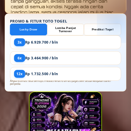
yang bikin bingung. CUANWIN77 kasih jalur
akses langsung ke sistem utama tanpa ribet.
Semua transparan, jelas, dan aman buat
pengguna yang pengen masuk ke platform
PROMO & FITUR TOTO TOGEL
tanpa distraksi.
Lomba Panjat
Lucky Draw
Prediksi Togel
Turnover
3x
Rp 6.929.700 / bln
6x
Rp 3.464.900 / bln
12x
Rp 1.732.500 / bln
Angka estimasi. Bisa berhttps://healacl-what-is-an-acl.pages.dev/ sesuai kebijakan bank /
penyedia.