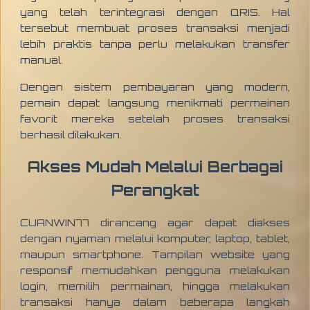
yang telah terintegrasi dengan QRIS. Hal
tersebut membuat proses transaksi menjadi
lebih praktis tanpa perlu melakukan transfer
manual.
Dengan sistem pembayaran yang modern,
pemain dapat langsung menikmati permainan
favorit mereka setelah proses transaksi
berhasil dilakukan.
Akses Mudah Melalui Berbagai
Perangkat
CUANWIN77 dirancang agar dapat diakses
dengan nyaman melalui komputer, laptop, tablet,
maupun smartphone. Tampilan website yang
responsif memudahkan pengguna melakukan
login, memilih permainan, hingga melakukan
transaksi hanya dalam beberapa langkah