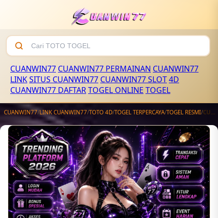
CUANWIN77
CUANWIN77 PERMAINAN
CUANWIN77
LINK
SITUS CUANWIN77
CUANWIN77 SLOT
4D
CUANWIN77 DAFTAR
TOGEL ONLINE
TOGEL
CUANWIN77
/
LINK CUANWIN77
/
TOTO 4D
/
TOGEL TERPERCAYA
/
TOGEL RESMI
/
CUANWIN77 | Alternatif Bandar Toto Online Terpercaya Dengan Result Tercepat