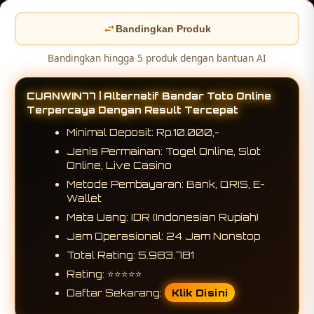
Bandingkan Produk
Bandingkan hingga 5 produk dengan bantuan AI
CUANWIN77 | Alternatif Bandar Toto Online
Terpercaya Dengan Result Tercepat
Minimal Deposit: Rp.10.000,-
Jenis Permainan: Togel Online, Slot
Online, Live Casino
Metode Pembayaran: Bank, QRIS, E-
Wallet
Mata Uang: IDR (Indonesian Rupiah)
Jam Operasional: 24 Jam Nonstop
Total Rating: 5.983.781
Rating: ⭐⭐⭐⭐⭐
Daftar Sekarang:
Klik Disini