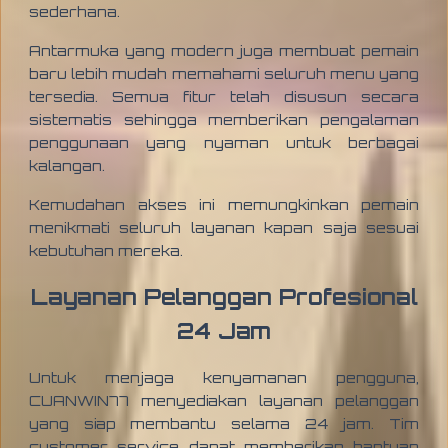
sederhana.
Antarmuka yang modern juga membuat pemain
baru lebih mudah memahami seluruh menu yang
tersedia. Semua fitur telah disusun secara
sistematis sehingga memberikan pengalaman
penggunaan yang nyaman untuk berbagai
kalangan.
Kemudahan akses ini memungkinkan pemain
menikmati seluruh layanan kapan saja sesuai
kebutuhan mereka.
Layanan Pelanggan Profesional
24 Jam
Untuk menjaga kenyamanan pengguna,
CUANWIN77 menyediakan layanan pelanggan
yang siap membantu selama 24 jam. Tim
customer service dapat memberikan bantuan