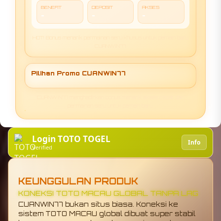
BENEFIT
DEPOSIT
AKSES
-
-
-
HOT! Bonus menarik permainan seru khusus untuk pemain baru
CUANWIN77.
Pilihan Promo CUANWIN77
CUANWIN77 menghadirkan bonus menarik akses cepat dan
permainan seru untuk pemain baru.
Login TOTO TOGEL
Info
Verified
KEUNGGULAN PRODUK
AKSES RESMI TANPA ARAH
MEMBINGUNGKAN
Nggak ada link berputar atau halaman aneh