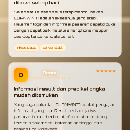
dibuka setiap hari
Salah satu alasan saya tetap menggunakan
CUANWIN77 adalah aksesnya yang stabil.
Halaman login dan informasi pasaran dapat dibuka
dengan cepat baik melalui smartphone maupun
desktop tanpa kendala berarti.
Akses Cepat
Server Stabil
★★★★★
Denny
D
Pengguna Lama • 1 minggu lalu
Informasi result dan prediksi angka
mudah ditemukan
Yang saya suka dari CUANWIN77 adalah penyajian
informasi yang rapi. Result terbaru jadwal
pasaran hingga berbagai informasi pendukung
tersedia dalam satu halaman sehingga lebih
praktis untuk diakses.