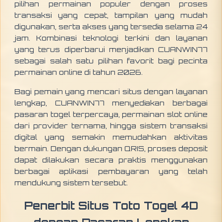
pilihan permainan populer dengan proses
transaksi yang cepat, tampilan yang mudah
digunakan, serta akses yang tersedia selama 24
jam. Kombinasi teknologi terkini dan layanan
yang terus diperbarui menjadikan CUANWIN77
sebagai salah satu pilihan favorit bagi pecinta
permainan online di tahun 2026.
Bagi pemain yang mencari situs dengan layanan
lengkap, CUANWIN77 menyediakan berbagai
pasaran togel terpercaya, permainan slot online
dari provider ternama, hingga sistem transaksi
digital yang semakin memudahkan aktivitas
bermain. Dengan dukungan QRIS, proses deposit
dapat dilakukan secara praktis menggunakan
berbagai aplikasi pembayaran yang telah
mendukung sistem tersebut.
Penerbit Situs Toto Togel 4D