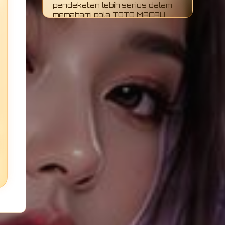
bingung. CUANWIN77 kasih jalur
akses langsung ke sistem utama
tanpa ribet. Semua transparan,
jelas, dan aman buat pengguna
yang pengen masuk ke platform
tanpa distraksi.