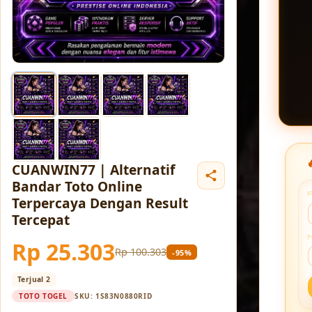
CUANWIN77 | Alternatif
Bandar Toto Online
Terpercaya Dengan Result
Tercepat
Rp 25.303
Rp 100.303
-95%
Terjual 2
TOTO TOGEL
SKU:
1S83N0880RID