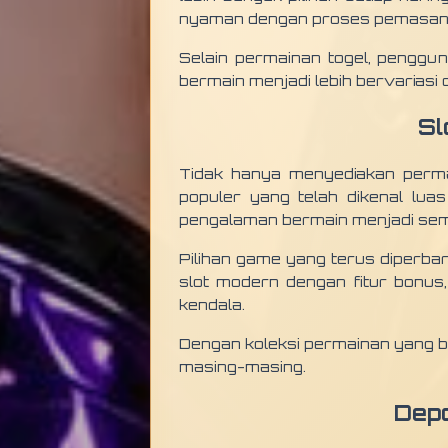
nyaman dengan proses pemasang
Selain permainan togel, penggun
bermain menjadi lebih bervariasi
Sl
Tidak hanya menyediakan permai
populer yang telah dikenal lu
pengalaman bermain menjadi sem
Pilihan game yang terus diperbar
slot modern dengan fitur bonus
kendala.
Dengan koleksi permainan yang 
masing-masing.
Depo