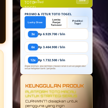
Info
Verified
PROMO & FITUR TOTO TOGEL
Lomba
Prediksi
Lucky Draw
Panjat
Togel
Turnover
3x
Rp 6.929.700 / bln
6x
Rp 3.464.900 / bln
12x
Rp 1.732.500 / bln
Angka estimasi. Bisa berhttps://healacl-what-is-an-acl.pages.dev/
sesuai kebijakan bank / penyedia.
KEUNGGULAN PRODUK
AKSES RESMI TANPA ARAH
MEMBINGUNGKAN
Nggak ada link berputar atau
halaman aneh yang bikin