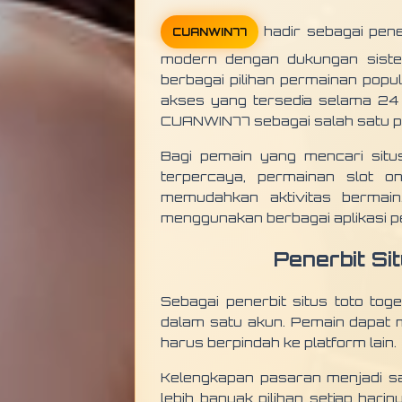
hadir sebagai pene
CUANWIN77
modern dengan dukungan sistem
berbagai pilihan permainan popu
akses yang tersedia selama 24 j
CUANWIN77 sebagai salah satu pil
Bagi pemain yang mencari sit
terpercaya, permainan slot on
memudahkan aktivitas bermain
menggunakan berbagai aplikasi 
Penerbit S
Sebagai penerbit situs toto to
dalam satu akun. Pemain dapat 
harus berpindah ke platform lain.
Kelengkapan pasaran menjadi sa
lebih banyak pilihan setiap ha