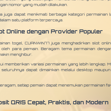
an nomor yang mudah dilakukan.
a juga dapat menikmati berbagai kategori permainan l
 dalam satu platform terpercaya.
ot Online dengan Provider Populer
nan togel, CUANWIN77 juga menghadirkan slot online
as oleh para pemain. Beragam tema permainan denga
akin menghibur.
ui memberikan variasi permainan yang lebih lengkap. Mul
, seluruhnya dapat dimainkan melalui desktop maupun
beragam, setiap pemain dapat menemukan permainan fav
sit QRIS Cepat, Praktis, dan Modern