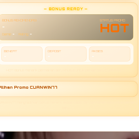
— BONUS READY —
BONUS REKOMENDASI
STATUS PROMO
HOT
-
-
-
Game:
Rating:
BENEFIT
DEPOSIT
AKSES
-
-
-
HOT! Bonus menarik permainan seru khusus untuk pemain baru CUANWIN77.
Pilihan Promo CUANWIN77
ANWIN77 menghadirkan bonus menarik akses cepat dan permainan seru untuk pemain
baru.