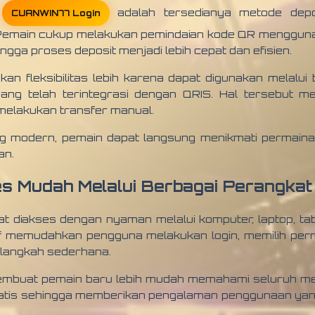
a
adalah tersedianya metode dep
CUANWIN77 Login
Pemain cukup melakukan pemindaian kode QR mengguna
gga proses deposit menjadi lebih cepat dan efisien.
n fleksibilitas lebih karena dapat digunakan melalui
yang telah terintegrasi dengan QRIS. Hal tersebut 
 melakukan transfer manual.
 modern, pemain dapat langsung menikmati permainan
an.
s Mudah Melalui Berbagai Perangkat
 diakses dengan nyaman melalui komputer, laptop, ta
f memudahkan pengguna melakukan login, memilih per
 langkah sederhana.
mbuat pemain baru lebih mudah memahami seluruh me
tematis sehingga memberikan pengalaman penggunaan ya