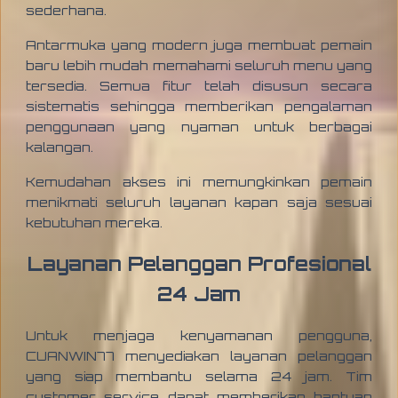
sederhana.
Antarmuka yang modern juga membuat pemain
baru lebih mudah memahami seluruh menu yang
tersedia. Semua fitur telah disusun secara
sistematis sehingga memberikan pengalaman
penggunaan yang nyaman untuk berbagai
kalangan.
Kemudahan akses ini memungkinkan pemain
menikmati seluruh layanan kapan saja sesuai
kebutuhan mereka.
Layanan Pelanggan Profesional
24 Jam
Untuk menjaga kenyamanan pengguna,
CUANWIN77 menyediakan layanan pelanggan
yang siap membantu selama 24 jam. Tim
customer service dapat memberikan bantuan