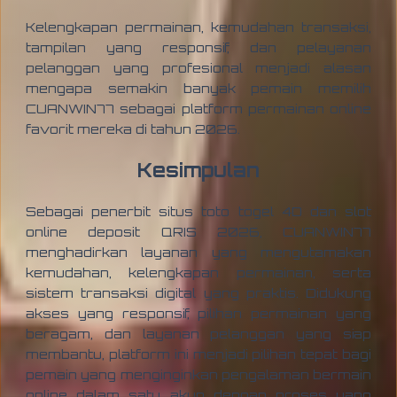
Kelengkapan permainan, kemudahan transaksi,
tampilan yang responsif, dan pelayanan
pelanggan yang profesional menjadi alasan
mengapa semakin banyak pemain memilih
CUANWIN77 sebagai platform permainan online
favorit mereka di tahun 2026.
Kesimpulan
Sebagai penerbit situs toto togel 4D dan slot
online deposit QRIS 2026, CUANWIN77
menghadirkan layanan yang mengutamakan
kemudahan, kelengkapan permainan, serta
sistem transaksi digital yang praktis. Didukung
akses yang responsif, pilihan permainan yang
beragam, dan layanan pelanggan yang siap
membantu, platform ini menjadi pilihan tepat bagi
pemain yang menginginkan pengalaman bermain
online dalam satu akun dengan proses yang