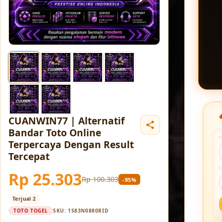
CUANWIN77 | Alternatif
Bandar Toto Online
Terpercaya Dengan Result
Tercepat
Rp 25.303
Rp 100.303
-95%
Terjual 2
TOTO TOGEL
SKU:
1S83N0880RID