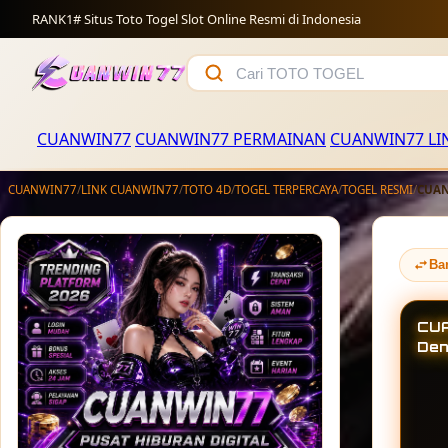
RANK1# Situs Toto Togel Slot Online Resmi di Indonesia
CUANWIN77
CUANWIN77 PERMAINAN
CUANWIN77 LI
CUANWIN77
/
LINK CUANWIN77
/
TOTO 4D
/
TOGEL TERPERCAYA
/
TOGEL RESMI
/
CUAN
Ba
CUA
Den