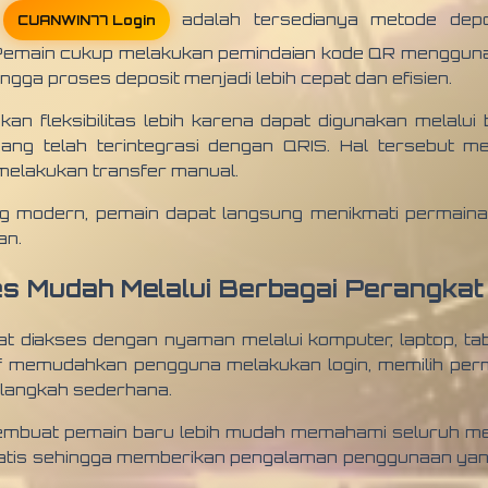
a
adalah tersedianya metode dep
CUANWIN77 Login
Pemain cukup melakukan pemindaian kode QR mengguna
gga proses deposit menjadi lebih cepat dan efisien.
n fleksibilitas lebih karena dapat digunakan melalui
yang telah terintegrasi dengan QRIS. Hal tersebut 
 melakukan transfer manual.
 modern, pemain dapat langsung menikmati permainan
an.
s Mudah Melalui Berbagai Perangkat
 diakses dengan nyaman melalui komputer, laptop, ta
f memudahkan pengguna melakukan login, memilih per
 langkah sederhana.
mbuat pemain baru lebih mudah memahami seluruh me
tematis sehingga memberikan pengalaman penggunaan ya