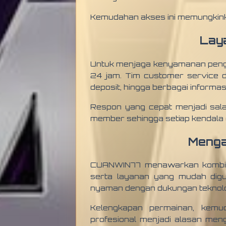
Kemudahan akses ini memungkink
Lay
Untuk menjaga kenyamanan peng
24 jam. Tim customer service d
deposit, hingga berbagai informa
Respon yang cepat menjadi sal
member sehingga setiap kendala da
Menga
CUANWIN77 menawarkan kombinasi
serta layanan yang mudah digu
nyaman dengan dukungan teknolog
Kelengkapan permainan, kemud
profesional menjadi alasan me