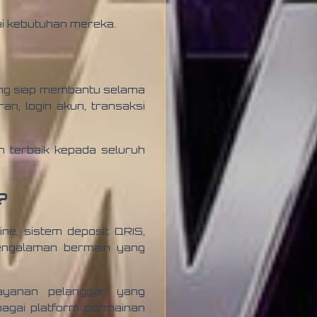
i kebutuhan mereka.
ng siap membantu selama
n, login akun, transaksi
 terbaik kepada seluruh
?
ne, sistem deposit QRIS,
pengalaman bermain yang
layanan pelanggan yang
agai platform permainan