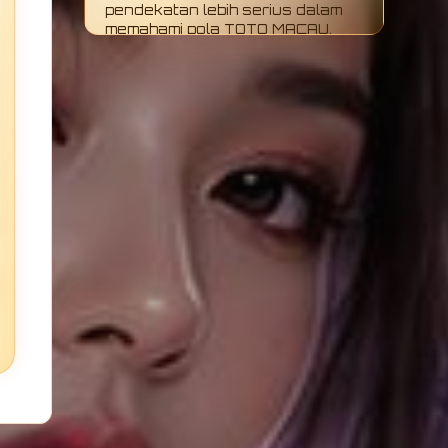
bingung. CUANWIN77 kasih jalur
akses langsung ke sistem utama
tanpa ribet. Semua transparan,
jelas, dan aman buat pengguna
yang pengen masuk ke platform
tanpa distraksi.