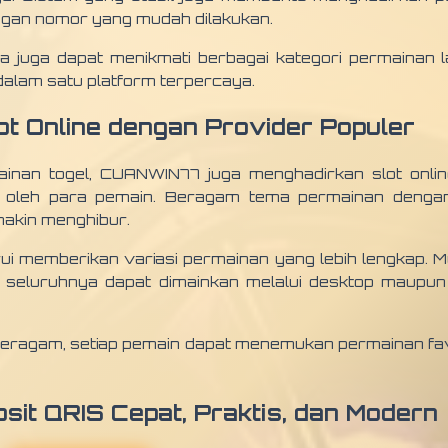
an nomor yang mudah dilakukan.
a juga dapat menikmati berbagai kategori permainan l
 dalam satu platform terpercaya.
ot Online dengan Provider Populer
nan togel, CUANWIN77 juga menghadirkan slot online
as oleh para pemain. Beragam tema permainan denga
akin menghibur.
ui memberikan variasi permainan yang lebih lengkap. Mul
, seluruhnya dapat dimainkan melalui desktop maupun
beragam, setiap pemain dapat menemukan permainan fav
sit QRIS Cepat, Praktis, dan Modern