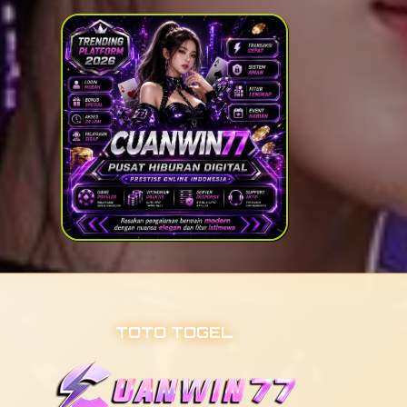
TOTO TOGEL