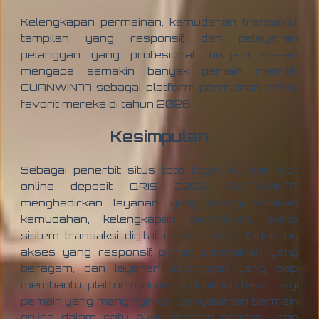
Kelengkapan permainan, kemudahan transaksi,
tampilan yang responsif, dan pelayanan
pelanggan yang profesional menjadi alasan
mengapa semakin banyak pemain memilih
CUANWIN77 sebagai platform permainan online
favorit mereka di tahun 2026.
Kesimpulan
Sebagai penerbit situs toto togel 4D dan slot
online deposit QRIS 2026, CUANWIN77
menghadirkan layanan yang mengutamakan
kemudahan, kelengkapan permainan, serta
sistem transaksi digital yang praktis. Didukung
akses yang responsif, pilihan permainan yang
beragam, dan layanan pelanggan yang siap
membantu, platform ini menjadi pilihan tepat bagi
pemain yang menginginkan pengalaman bermain
online dalam satu akun dengan proses yang