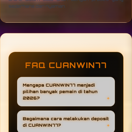
sederhana dan nyaman.
FAQ CUANWIN77
Mengapa CUANWIN77 menjadi
pilihan banyak pemain di tahun
2026?
Bagaimana cara melakukan deposit
di CUANWIN77?