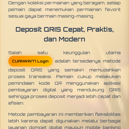
Dengan koleksi permainan yang beragam, setiap
pemain dapat menemukan permainan favorit
sesuai gaya bermain masing-masing.
Deposit QRIS Cepat, Praktis,
dan Modern
Salah satu keunggulan utama
adalah tersedianya metode
CUANWIN77 Login
deposit QRIS yang semakin memudahkan
proses transaksi. Pemain cukup melakukan
pemindaian kode QR menggunakan aplikasi
pembayaran digital yang mendukung QRIS
sehingga proses deposit menjadi lebih cepat dan
efisien.
Metode pembayaran ini memberikan fleksibilitas
lebih karena dapat digunakan melalui berbagai
layanan dompet digital maupun mobile banking