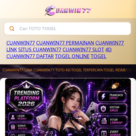
CUANWIN77
CUANWIN77 PERMAINAN
CUANWIN77
LINK
SITUS CUANWIN77
CUANWIN77 SLOT
4D
CUANWIN77 DAFTAR
TOGEL ONLINE
TOGEL
CUANWIN77
/
LINK CUANWIN77
/
TOTO 4D
/
TOGEL TERPERCAYA
/
TOGEL RESMI
/
CUANWIN77 | Alternatif Bandar Toto Online Terpercaya Dengan Result Tercepat