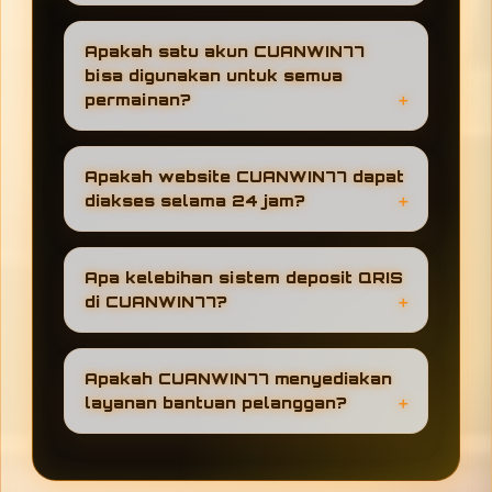
Apakah satu akun CUANWIN77
bisa digunakan untuk semua
permainan?
Apakah website CUANWIN77 dapat
diakses selama 24 jam?
Apa kelebihan sistem deposit QRIS
di CUANWIN77?
Apakah CUANWIN77 menyediakan
layanan bantuan pelanggan?