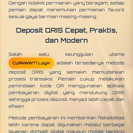
Dengan koleksi permainan yang beragam, setiap
pemain dapat menemukan permainan favorit
sesuai gaya bermain masing-masing.
Deposit QRIS Cepat, Praktis,
dan Modern
Salah satu keunggulan utama
adalah tersedianya metode
CUANWIN77 Login
deposit QRIS yang semakin memudahkan
proses transaksi. Pemain cukup melakukan
pemindaian kode QR menggunakan aplikasi
pembayaran digital yang mendukung QRIS
sehingga proses deposit menjadi lebih cepat dan
efisien.
Metode pembayaran ini memberikan fleksibilitas
lebih karena dapat digunakan melalui berbagai
layanan dompet digital maupun mobile banking