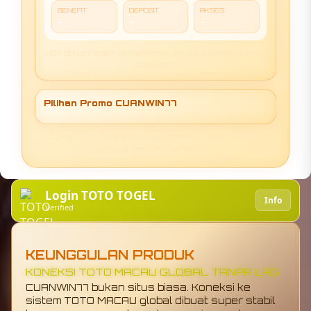
BENEFIT
DEPOSIT
AKSES
-
-
-
HOT! Bonus menarik permainan seru khusus untuk pemain baru
CUANWIN77.
Pilihan Promo CUANWIN77
CUANWIN77 menghadirkan bonus menarik akses cepat dan
permainan seru untuk pemain baru.
Login TOTO TOGEL
Info
Verified
KEUNGGULAN PRODUK
AKSES RESMI TANPA ARAH
MEMBINGUNGKAN
Nggak ada link berputar atau halaman aneh