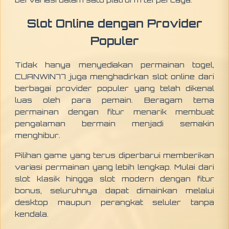
Slot Online dengan Provider
Populer
Tidak hanya menyediakan permainan togel,
CUANWIN77 juga menghadirkan slot online dari
berbagai provider populer yang telah dikenal
luas oleh para pemain. Beragam tema
permainan dengan fitur menarik membuat
pengalaman bermain menjadi semakin
menghibur.
Pilihan game yang terus diperbarui memberikan
variasi permainan yang lebih lengkap. Mulai dari
slot klasik hingga slot modern dengan fitur
bonus, seluruhnya dapat dimainkan melalui
desktop maupun perangkat seluler tanpa
kendala.