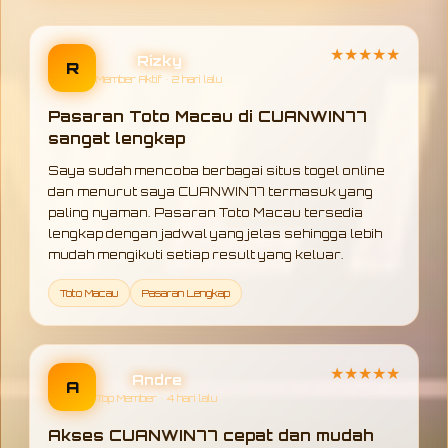
★★★★★
Rizky
R
Member Aktif • 2 hari lalu
Pasaran Toto Macau di CUANWIN77
sangat lengkap
Saya sudah mencoba berbagai situs togel online
dan menurut saya CUANWIN77 termasuk yang
paling nyaman. Pasaran Toto Macau tersedia
lengkap dengan jadwal yang jelas sehingga lebih
mudah mengikuti setiap result yang keluar.
Toto Macau
Pasaran Lengkap
★★★★★
Andre
A
Top Member • 4 hari lalu
Akses CUANWIN77 cepat dan mudah