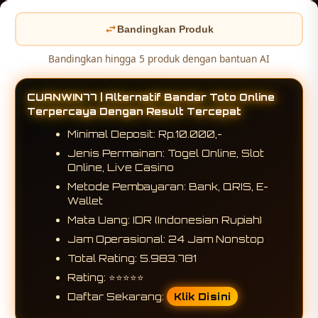
Bandingkan Produk
Bandingkan hingga 5 produk dengan bantuan AI
CUANWIN77 | Alternatif Bandar Toto Online
Terpercaya Dengan Result Tercepat
Minimal Deposit: Rp.10.000,-
Jenis Permainan: Togel Online, Slot
Online, Live Casino
Metode Pembayaran: Bank, QRIS, E-
Wallet
Mata Uang: IDR (Indonesian Rupiah)
Jam Operasional: 24 Jam Nonstop
Total Rating: 5.983.781
Rating: ⭐⭐⭐⭐⭐
Daftar Sekarang:
Klik Disini