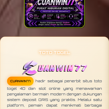
TOTO TOGEL
hadir sebagai penerbit situs toto
CUANWIN77
togel 4D dan slot online yang menawarkan
pengalaman bermain modern dengan dukungan
sistem deposit QRIS yang praktis. Melalui satu
platform, pemain dapat menikmati berbagai