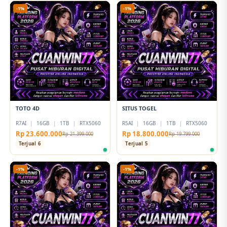
-1%
-1%
TOTO 4D
SITUS TOGEL
R7AI
|
16GB
|
1TB
|
RTX5060
R5AI
|
16GB
|
1TB
|
RTX5060
Rp 23.600.000
Rp 18.800.000
Rp 21.399.000
Rp 19.799.000
Terjual 6
Terjual 5
-1%
-1%