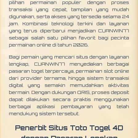
pilihan permainan populer dengan proses
transaksi yang cepat, tampilan yang mudah
digunakan, serta akses yang tersedia selama 24
jam. Kombinasi teknologi terkini dan layanan
yang terus diperbarui menjadikan CUANWIN77
sebagai salah satu pilihan favorit bagi pecinta
permainan online di tahun 2026.
Bagi pemain yang mencari situs dengan layanan
lengkap, CUANWIN77 menyediakan berbagai
pasaran togel terpercaya, permainan slot online
dari provider ternama, hingga sistem transaksi
digital yang semakin memudahkan aktivitas
bermain. Dengan dukungan QRIS, proses deposit
dapat dilakukan secara praktis menggunakan
berbagai aplikasi pembayaran yang telah
mendukung sistem tersebut.
Penerbit Situs Toto Togel 4D