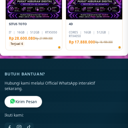
SITUS TOTO
4D
I7
|
16GB
|
512GB
|
RTX5050
CORE5
|
16GB
|
512GB
|
RTX4050
Rp 28.600.080
Rp 27.999.000
Rp 17.888.000
Rp 18.499.000
Terjual 6
BUTUH BANTUAN?
Hubungi kami melalui Official WhatsApp interaktif
sekarang.
Kirim Pesan
Ikuti kami: