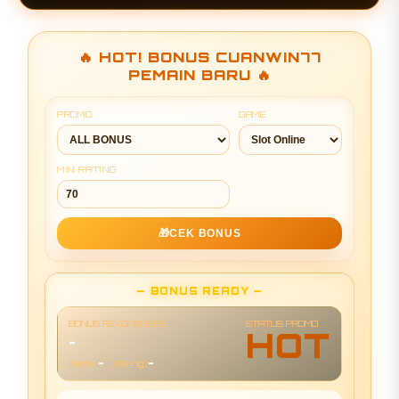
🔥 HOT! BONUS CUANWIN77
PEMAIN BARU 🔥
PROMO
GAME
MIN RATING
🎁
CEK BONUS
— BONUS READY —
BONUS REKOMENDASI
STATUS PROMO
HOT
-
-
-
Game:
Rating: