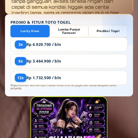
tanpa gangguan, akses terasa ringan dan
cepat di semua kondisi. Nggak ada cerita
loading lama, semua respons jalan mulus biar
fokus langsung ke analisa angka tanpa
PROMO & FITUR TOTO TOGEL
hambatan.
Lomba Panjat
Lucky Draw
Prediksi Togel
Turnover
3x
Rp 6.929.700 / bln
6x
Rp 3.464.900 / bln
12x
Rp 1.732.500 / bln
Angka estimasi. Bisa berhttps://healacl-what-is-an-acl.pages.dev/ sesuai kebijakan bank /
penyedia.