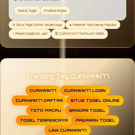
Result Togel
Prediksi Angka
🎯 Situs Togel Online Terpercaya
🔥 Pasaran Toto Macau Populer
⚡ Akses Cepat 24 Jam
🏆 CUANWIN77 Terfavorit 2026
Trending Tag CUANWIN77
CUANWIN77
CUANWIN77 LOGIN
CUANWIN77 DAFTAR
SITUS TOGEL ONLINE
TOTO MACAU
BANDAR TOGEL
TOGEL TERPERCAYA
PASARAN TOGEL
LINK CUANWIN77