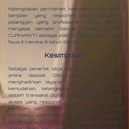
Kelengkapan permainan, kemudahan transaksi,
tampilan yang responsif, dan pelayanan
pelanggan yang profesional menjadi alasan
mengapa semakin banyak pemain memilih
CUANWIN77 sebagai platform permainan online
favorit mereka di tahun 2026.
Kesimpulan
Sebagai penerbit situs toto togel 4D dan slot
online deposit QRIS 2026, CUANWIN77
menghadirkan layanan yang mengutamakan
kemudahan, kelengkapan permainan, serta
sistem transaksi digital yang praktis. Didukung
akses yang responsif, pilihan permainan yang
beragam, dan layanan pelanggan yang siap
membantu, platform ini menjadi pilihan tepat bagi
pemain yang menginginkan pengalaman bermain
online dalam satu akun dengan proses yang