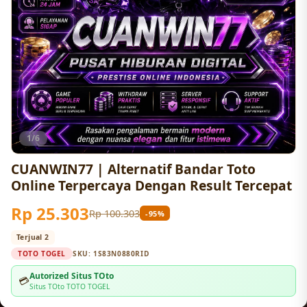
1/6
CUANWIN77 | Alternatif Bandar Toto
Online Terpercaya Dengan Result Tercepat
Rp 25.303
Rp 100.303
-95%
Terjual 2
TOTO TOGEL
SKU:
1S83N0880RID
Autorized Situs TOto
💳
Situs TOto TOTO TOGEL