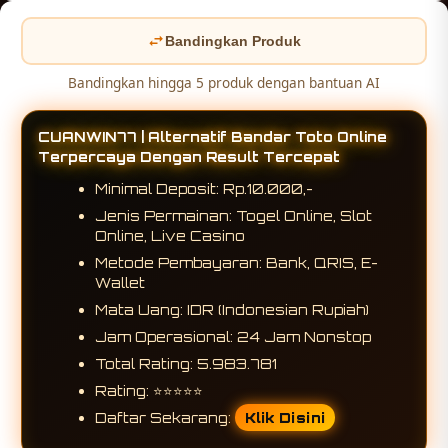
Bandingkan Produk
Bandingkan hingga 5 produk dengan bantuan AI
CUANWIN77 | Alternatif Bandar Toto Online
Terpercaya Dengan Result Tercepat
Minimal Deposit: Rp.10.000,-
Jenis Permainan: Togel Online, Slot
Online, Live Casino
Metode Pembayaran: Bank, QRIS, E-
Wallet
Mata Uang: IDR (Indonesian Rupiah)
Jam Operasional: 24 Jam Nonstop
Total Rating: 5.983.781
Rating: ⭐⭐⭐⭐⭐
Daftar Sekarang:
Klik Disini