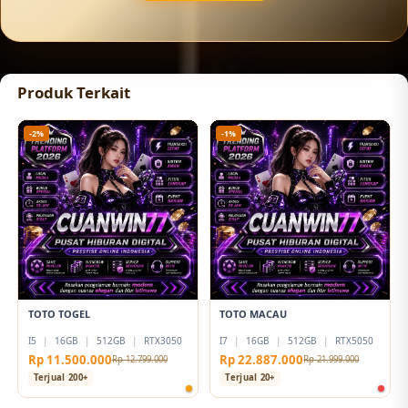
Produk Terkait
-2%
-1%
TOTO TOGEL
TOTO MACAU
I5
|
16GB
|
512GB
|
RTX3050
I7
|
16GB
|
512GB
|
RTX5050
Rp 11.500.000
Rp 22.887.000
Rp 12.799.000
Rp 21.999.000
Terjual 200+
Terjual 20+