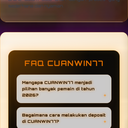
sederhana dan nyaman.
FAQ CUANWIN77
Mengapa CUANWIN77 menjadi
pilihan banyak pemain di tahun
2026?
Bagaimana cara melakukan deposit
di CUANWIN77?