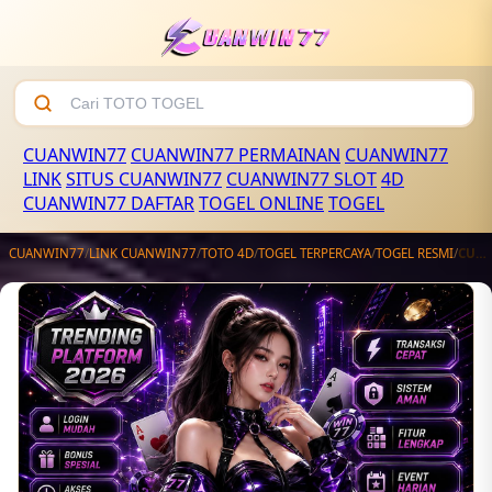
CUANWIN77
CUANWIN77 PERMAINAN
CUANWIN77
LINK
SITUS CUANWIN77
CUANWIN77 SLOT
4D
CUANWIN77 DAFTAR
TOGEL ONLINE
TOGEL
CUANWIN77
/
LINK CUANWIN77
/
TOTO 4D
/
TOGEL TERPERCAYA
/
TOGEL RESMI
/
CUANWIN77 | Alternatif Bandar Toto Online Terpercaya Dengan Result Tercepat