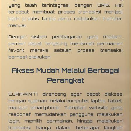
yang telah terintegrasi dengan QRIS. Hal
tersebut membuat proses transaksi menjadi
lebih praktis tanpa perlu melakukan transfer
manual.
Dengan sistem pembayaran yang modern,
pemain dapat langsung menikmati permainan
favorit mereka setelah proses transaksi
berhasil dilakukan.
Akses Mudah Melalui Berbagai
Perangkat
CUANWIN77 dirancang agar dapat diakses
dengan nyaman melalui komputer, laptop, tablet,
maupun smartphone. Tampilan website yang
responsif memudahkan pengguna melakukan
login, memilih permainan, hingga melakukan
transaksi hanya dalam beberapa langkah