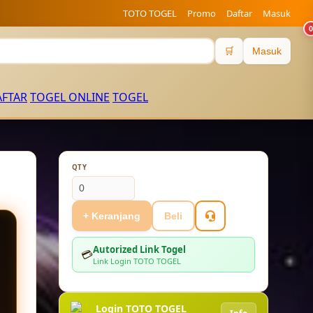
TOTO TOGEL
Promo
Daftar
Masuk
0
🛒
Masuk
FTAR
TOGEL ONLINE
TOGEL
QTY
+ Keranjang
Beli
Autorized Link Togel
💳
Link Login TOTO TOGEL
Login TOTO TOGEL