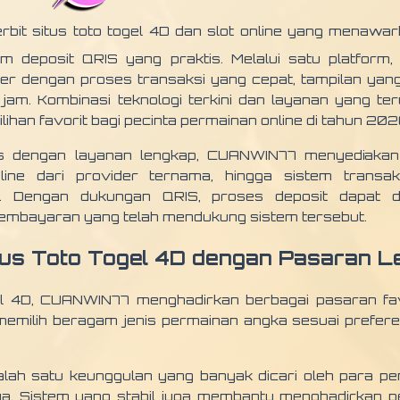
rbit situs toto togel 4D dan slot online yang menaw
 deposit QRIS yang praktis. Melalui satu platform,
ler dengan proses transaksi yang cepat, tampilan yan
am. Kombinasi teknologi terkini dan layanan yang ter
ihan favorit bagi pecinta permainan online di tahun 202
us dengan layanan lengkap, CUANWIN77 menyediakan
line dari provider ternama, hingga sistem transak
. Dengan dukungan QRIS, proses deposit dapat di
pembayaran yang telah mendukung sistem tersebut.
itus Toto Togel 4D dengan Pasaran 
gel 4D, CUANWIN77 menghadirkan berbagai pasaran fa
memilih beragam jenis permainan angka sesuai prefer
lah satu keunggulan yang banyak dicari oleh para p
rinya. Sistem yang stabil juga membantu menghadirkan