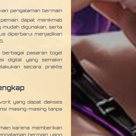
arkan pengalaman bermain
 pemain dapat menikmati
g mudah digunakan, serta
us diperbarui menjadikan
6.
 berbagai pasaran togel
si digital yang semakin
lakukan secara praktis
Lengkap
vorit yang dapat diakses
ensi masing-masing tanpa
emain karena memberikan
 pengalaman bermain yang