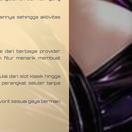
ainnya sehingga aktivitas
 dari berbagai provider
n fitur menarik membuat
ai dari slot klasik hingga
 perangkat seluler tanpa
orit sesuai gaya bermain