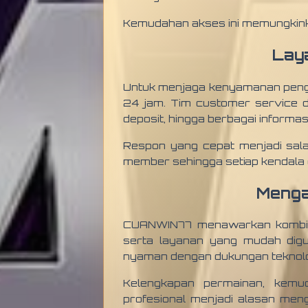
Kemudahan akses ini memungkink
Lay
Untuk menjaga kenyamanan peng
24 jam. Tim customer service d
deposit, hingga berbagai informa
Respon yang cepat menjadi sal
member sehingga setiap kendala da
Menga
CUANWIN77 menawarkan kombinasi
serta layanan yang mudah digu
nyaman dengan dukungan teknolog
Kelengkapan permainan, kemud
profesional menjadi alasan me