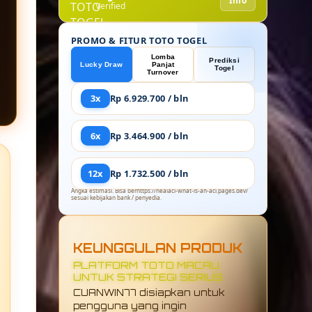
Info
Verified
PROMO & FITUR TOTO TOGEL
Lomba
Prediksi
Lucky Draw
Panjat
Togel
Turnover
3x
Rp 6.929.700 / bln
6x
Rp 3.464.900 / bln
12x
Rp 1.732.500 / bln
Angka estimasi. Bisa berhttps://healacl-what-is-an-acl.pages.dev/
sesuai kebijakan bank / penyedia.
KEUNGGULAN PRODUK
AKSES RESMI TANPA ARAH
MEMBINGUNGKAN
Nggak ada link berputar atau
halaman aneh yang bikin