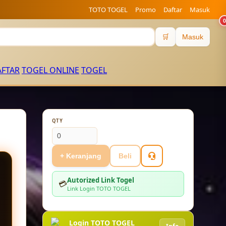
TOTO TOGEL
Promo
Daftar
Masuk
0
🛒
Masuk
FTAR
TOGEL ONLINE
TOGEL
QTY
+ Keranjang
Beli
Autorized Link Togel
💳
Link Login TOTO TOGEL
Login TOTO TOGEL