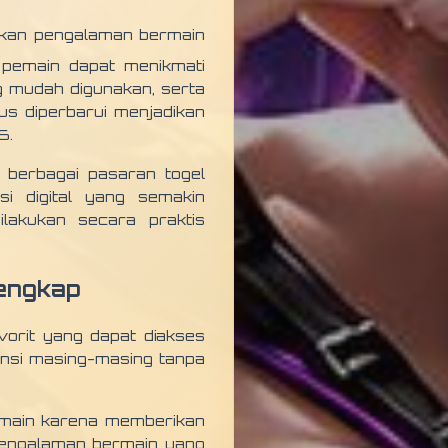
arkan pengalaman bermain
 pemain dapat menikmati
g mudah digunakan, serta
us diperbarui menjadikan
6.
 berbagai pasaran togel
si digital yang semakin
lakukan secara praktis
Lengkap
vorit yang dapat diakses
ensi masing-masing tanpa
emain karena memberikan
 pengalaman bermain yang