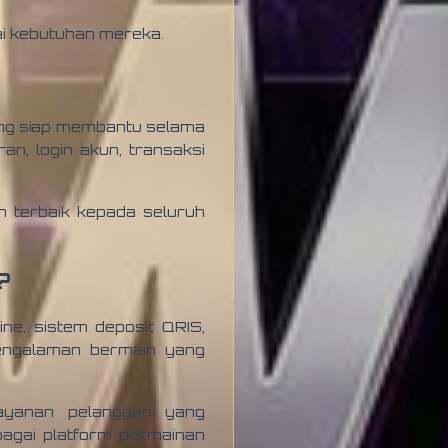
i kebutuhan mereka.
ng siap membantu selama
n, login akun, transaksi
 terbaik kepada seluruh
?
ne, sistem deposit QRIS,
pengalaman bermain yang
layanan pelanggan yang
agai platform permainan