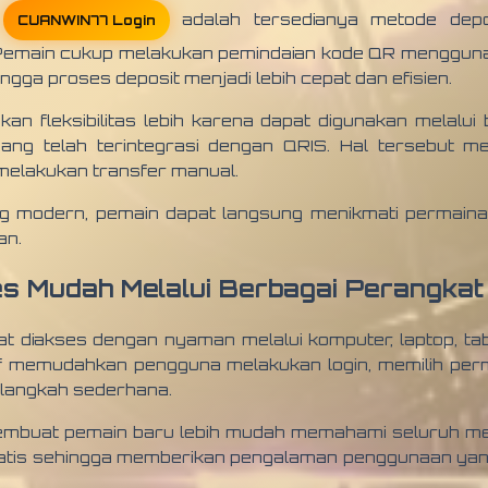
a
adalah tersedianya metode dep
CUANWIN77 Login
Pemain cukup melakukan pemindaian kode QR mengguna
gga proses deposit menjadi lebih cepat dan efisien.
n fleksibilitas lebih karena dapat digunakan melalui
yang telah terintegrasi dengan QRIS. Hal tersebut 
 melakukan transfer manual.
 modern, pemain dapat langsung menikmati permainan
an.
s Mudah Melalui Berbagai Perangkat
 diakses dengan nyaman melalui komputer, laptop, ta
f memudahkan pengguna melakukan login, memilih per
 langkah sederhana.
mbuat pemain baru lebih mudah memahami seluruh me
tematis sehingga memberikan pengalaman penggunaan ya