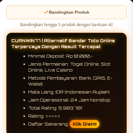
Bandingkan Produk
Bandingkan hingga 5 produk dengan bantuan AI
CUANWIN77 | Alternatif Bandar Toto Online
Terpercaya Dengan Result Tercepat
Minimal Deposit: Rp.10.000,-
Jenis Permainan: Togel Online, Slot
Online, Live Casino
Metode Pembayaran: Bank, QRIS, E-
Wallet
Mata Uang: IDR (Indonesian Rupiah)
Jam Operasional: 24 Jam Nonstop
Total Rating: 5.983.781
Rating: ⭐⭐⭐⭐⭐
Daftar Sekarang:
Klik Disini