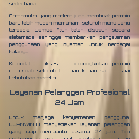
sederhana.
Antarmuka yang modern juga membuat pemain
baru lebih mudah memahami seluruh menu yang
tersedia. Semua fitur telah disusun secara
sistematis sehingga memberikan pengalaman
penggunaan yang nyaman untuk berbagai
kalangan.
Kemudahan akses ini memungkinkan pemain
menikmati seluruh layanan kapan saja sesuai
kebutuhan mereka.
Layanan Pelanggan Profesional
24 Jam
Untuk menjaga kenyamanan pengguna,
CUANWIN77 menyediakan layanan pelanggan
yang siap membantu selama 24 jam. Tim
customer service dapat memberikan bantuan