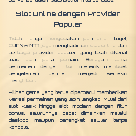
Slot Online dengan Provider
Populer
Tidak hanya menyediakan permainan togel,
CUANWIN77 juga menghadirkan slot online dari
berbagai provider populer yang telah dikenal
luas oleh para pemain. Beragam tema
permainan dengan fitur menarik membuat
pengalaman bermain menjadi semakin
menghibur.
Pilihan game yang terus diperbarui memberikan
variasi permainan yang lebih lengkap. Mulai dari
slot klasik hingga slot modern dengan fitur
bonus, seluruhnya dapat dimainkan melalui
desktop maupun perangkat seluler tanpa
kendala.