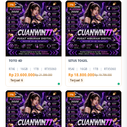
-1%
-1%
TOTO 4D
SITUS TOGEL
R7AI
|
16GB
|
1TB
|
RTX5060
R5AI
|
16GB
|
1TB
|
RTX5060
Rp 23.600.000
Rp 18.800.000
Rp 21.399.000
Rp 19.799.000
Terjual 6
Terjual 5
-1%
-1%