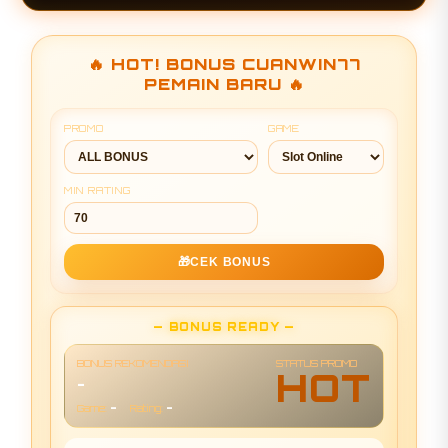
🔥 HOT! BONUS CUANWIN77
PEMAIN BARU 🔥
PROMO
GAME
MIN RATING
🎁
CEK BONUS
— BONUS READY —
BONUS REKOMENDASI
STATUS PROMO
HOT
-
-
-
Game:
Rating: