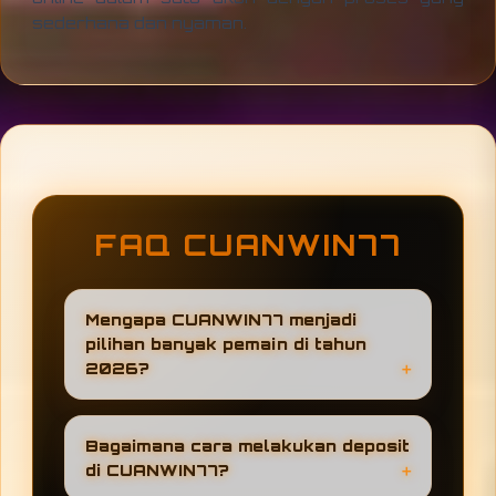
sederhana dan nyaman.
FAQ CUANWIN77
Mengapa CUANWIN77 menjadi
pilihan banyak pemain di tahun
2026?
Bagaimana cara melakukan deposit
di CUANWIN77?