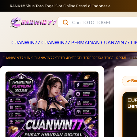
RANK1# Situs Toto Togel Slot Online Resmi di Indonesia
CUANWIN77
CUANWIN77 PERMAINAN
CUANWIN77 LI
CUANWIN77
/
LINK CUANWIN77
/
TOTO 4D
/
TOGEL TERPERCAYA
/
TOGEL RESMI
/
CUAN
Ba
CUA
Den