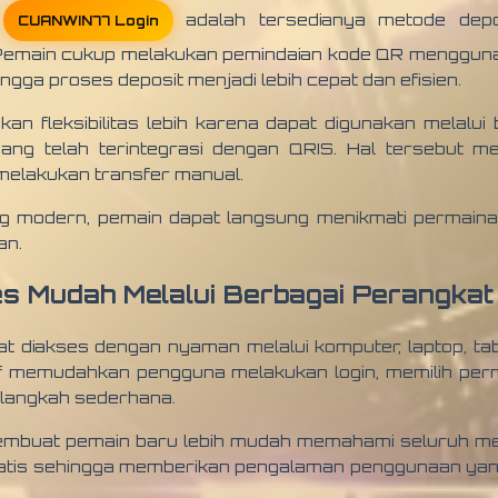
a
adalah tersedianya metode dep
CUANWIN77 Login
Pemain cukup melakukan pemindaian kode QR mengguna
gga proses deposit menjadi lebih cepat dan efisien.
n fleksibilitas lebih karena dapat digunakan melalui
yang telah terintegrasi dengan QRIS. Hal tersebut 
 melakukan transfer manual.
 modern, pemain dapat langsung menikmati permainan
an.
s Mudah Melalui Berbagai Perangkat
 diakses dengan nyaman melalui komputer, laptop, ta
f memudahkan pengguna melakukan login, memilih per
 langkah sederhana.
mbuat pemain baru lebih mudah memahami seluruh me
tematis sehingga memberikan pengalaman penggunaan ya