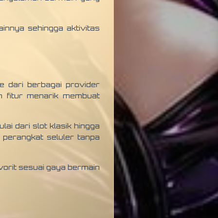
ainnya sehingga aktivitas
 dari berbagai provider
n fitur menarik membuat
ai dari slot klasik hingga
 perangkat seluler tanpa
orit sesuai gaya bermain