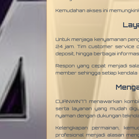
Kemudahan akses ini memungkink
Lay
Untuk menjaga kenyamanan peng
24 jam. Tim customer service d
deposit, hingga berbagai informa
Respon yang cepat menjadi sal
member sehingga setiap kendala da
Menga
CUANWIN77 menawarkan kombinasi
serta layanan yang mudah digu
nyaman dengan dukungan teknolog
Kelengkapan permainan, kemud
profesional menjadi alasan me