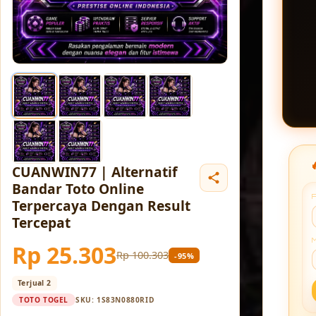
CUANWIN77 | Alternatif
Bandar Toto Online
Terpercaya Dengan Result
Tercepat
Rp 25.303
Rp 100.303
-95%
Terjual 2
TOTO TOGEL
SKU:
1S83N0880RID