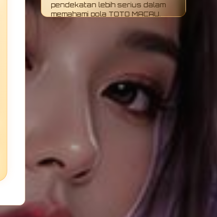
bingung. CUANWIN77 kasih jalur
akses langsung ke sistem utama
tanpa ribet. Semua transparan,
jelas, dan aman buat pengguna
yang pengen masuk ke platform
tanpa distraksi.