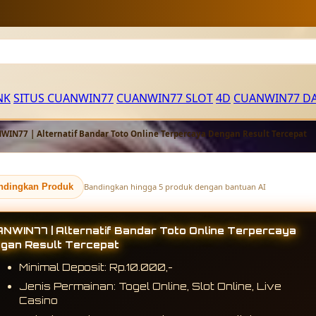
NK
SITUS CUANWIN77
CUANWIN77 SLOT
4D
CUANWIN77 DA
WIN77 | Alternatif Bandar Toto Online Terpercaya Dengan Result Tercepat
ndingkan Produk
Bandingkan hingga 5 produk dengan bantuan AI
NWIN77 | Alternatif Bandar Toto Online Terpercaya
gan Result Tercepat
Minimal Deposit: Rp.10.000,-
Jenis Permainan: Togel Online, Slot Online, Live
Casino