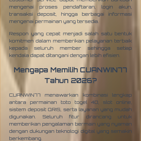
mengenai proses pendaftaran, login akun,
transaksi deposit, hingga berbagai informasi
mengenai permainan yang tersedia.
Respon yang cepat menjadi salah satu bentuk
komitmen dalam memberikan pelayanan terbaik
kepada seluruh member sehingga setiap
kendala dapat ditangani dengan lebih efisien.
Mengapa Memilih CUANWIN77
Tahun 2026?
CUANWIN77 menawarkan kombinasi lengkap
antara permainan toto togel 4D, slot online,
sistem deposit QRIS, serta layanan yang mudah
digunakan. Seluruh fitur dirancang untuk
memberikan pengalaman bermain yang nyaman
dengan dukungan teknologi digital yang semakin
berkembang.