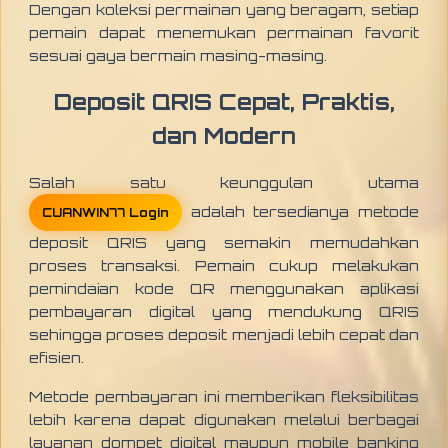
Dengan koleksi permainan yang beragam, setiap
pemain dapat menemukan permainan favorit
sesuai gaya bermain masing-masing.
Deposit QRIS Cepat, Praktis,
dan Modern
Salah satu keunggulan utama
adalah tersedianya metode
CUANWIN77 Login
deposit QRIS yang semakin memudahkan
proses transaksi. Pemain cukup melakukan
pemindaian kode QR menggunakan aplikasi
pembayaran digital yang mendukung QRIS
sehingga proses deposit menjadi lebih cepat dan
efisien.
Metode pembayaran ini memberikan fleksibilitas
lebih karena dapat digunakan melalui berbagai
layanan dompet digital maupun mobile banking