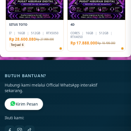
SITUS TOTO
4D
I7
|
16GB
|
512GB
|
RTX5050
CORE5
|
16GB
|
512GB
|
RTX4050
Rp 28.600.080
Rp 27.999.000
Rp 17.888.000
Rp 18.499.000
Terjual 6
BUTUH BANTUAN?
Hubungi kami melalui Official WhatsApp interaktif
sekarang.
Kirim Pesan
Ikuti kami: