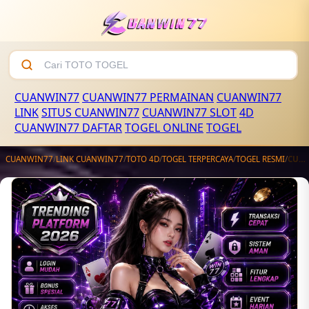
CUANWIN77
CUANWIN77 PERMAINAN
CUANWIN77
LINK
SITUS CUANWIN77
CUANWIN77 SLOT
4D
CUANWIN77 DAFTAR
TOGEL ONLINE
TOGEL
CUANWIN77
/
LINK CUANWIN77
/
TOTO 4D
/
TOGEL TERPERCAYA
/
TOGEL RESMI
/
CUANWIN77 | Alternatif Bandar Toto Online Terpercaya Dengan Result Tercepat