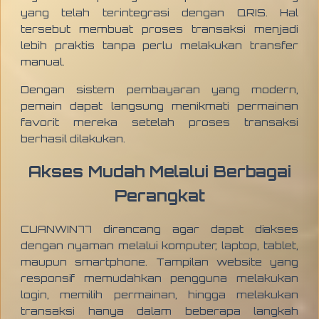
yang telah terintegrasi dengan QRIS. Hal
tersebut membuat proses transaksi menjadi
lebih praktis tanpa perlu melakukan transfer
manual.
Dengan sistem pembayaran yang modern,
pemain dapat langsung menikmati permainan
favorit mereka setelah proses transaksi
berhasil dilakukan.
Akses Mudah Melalui Berbagai
Perangkat
CUANWIN77 dirancang agar dapat diakses
dengan nyaman melalui komputer, laptop, tablet,
maupun smartphone. Tampilan website yang
responsif memudahkan pengguna melakukan
login, memilih permainan, hingga melakukan
transaksi hanya dalam beberapa langkah