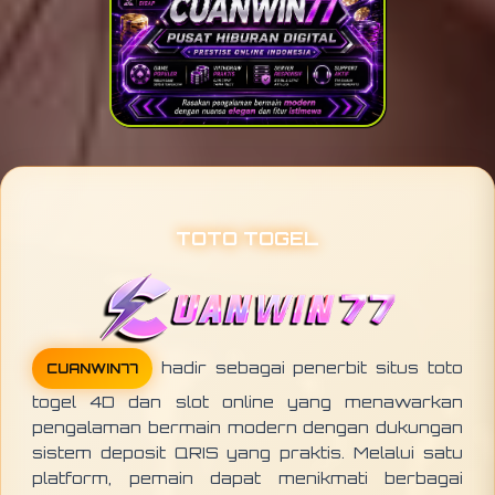
TOTO TOGEL
hadir sebagai penerbit situs toto
CUANWIN77
togel 4D dan slot online yang menawarkan
pengalaman bermain modern dengan dukungan
sistem deposit QRIS yang praktis. Melalui satu
platform, pemain dapat menikmati berbagai