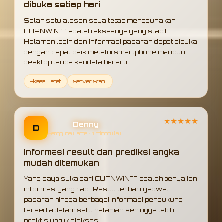
dibuka setiap hari
Salah satu alasan saya tetap menggunakan
CUANWIN77 adalah aksesnya yang stabil.
Halaman login dan informasi pasaran dapat dibuka
dengan cepat baik melalui smartphone maupun
desktop tanpa kendala berarti.
Akses Cepat
Server Stabil
★★★★★
Denny
D
Pengguna Lama • 1 minggu lalu
Informasi result dan prediksi angka
mudah ditemukan
Yang saya suka dari CUANWIN77 adalah penyajian
informasi yang rapi. Result terbaru jadwal
pasaran hingga berbagai informasi pendukung
tersedia dalam satu halaman sehingga lebih
praktis untuk diakses.