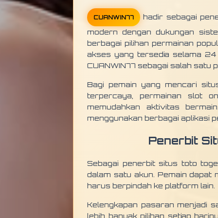
hadir sebagai pene
CUANWIN77
modern dengan dukungan sistem
berbagai pilihan permainan popu
akses yang tersedia selama 24 j
CUANWIN77 sebagai salah satu pil
Bagi pemain yang mencari sit
terpercaya, permainan slot on
memudahkan aktivitas bermain
menggunakan berbagai aplikasi 
Penerbit S
Sebagai penerbit situs toto to
dalam satu akun. Pemain dapat 
harus berpindah ke platform lain.
Kelengkapan pasaran menjadi sa
lebih banyak pilihan setiap ha