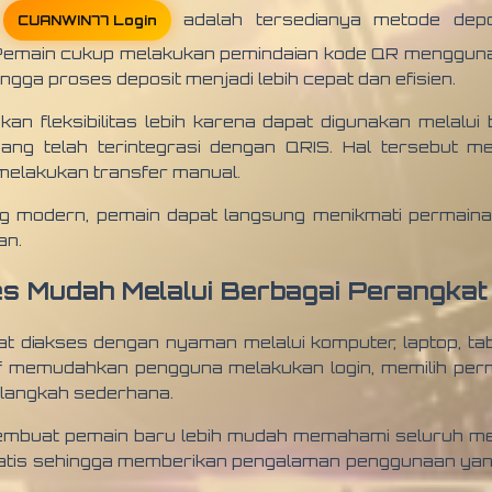
a
adalah tersedianya metode dep
CUANWIN77 Login
Pemain cukup melakukan pemindaian kode QR mengguna
gga proses deposit menjadi lebih cepat dan efisien.
n fleksibilitas lebih karena dapat digunakan melalui
yang telah terintegrasi dengan QRIS. Hal tersebut 
 melakukan transfer manual.
 modern, pemain dapat langsung menikmati permainan
an.
s Mudah Melalui Berbagai Perangkat
 diakses dengan nyaman melalui komputer, laptop, ta
f memudahkan pengguna melakukan login, memilih per
 langkah sederhana.
mbuat pemain baru lebih mudah memahami seluruh me
tematis sehingga memberikan pengalaman penggunaan ya