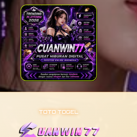
TOTO TOGEL