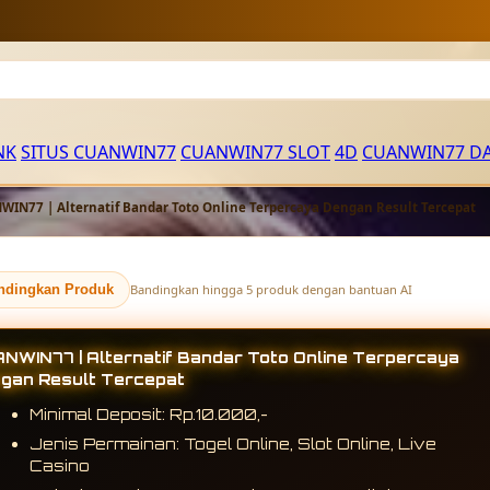
NK
SITUS CUANWIN77
CUANWIN77 SLOT
4D
CUANWIN77 DA
WIN77 | Alternatif Bandar Toto Online Terpercaya Dengan Result Tercepat
ndingkan Produk
Bandingkan hingga 5 produk dengan bantuan AI
NWIN77 | Alternatif Bandar Toto Online Terpercaya
gan Result Tercepat
Minimal Deposit: Rp.10.000,-
Jenis Permainan: Togel Online, Slot Online, Live
Casino