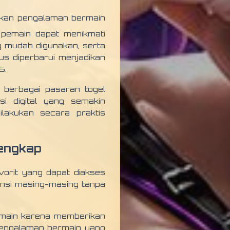
arkan pengalaman bermain
 pemain dapat menikmati
g mudah digunakan, serta
us diperbarui menjadikan
6.
 berbagai pasaran togel
si digital yang semakin
lakukan secara praktis
Lengkap
vorit yang dapat diakses
ensi masing-masing tanpa
emain karena memberikan
 pengalaman bermain yang