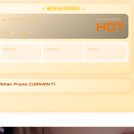
— BONUS READY —
BONUS REKOMENDASI
STATUS PROMO
HOT
-
-
-
Game:
Rating:
BENEFIT
DEPOSIT
AKSES
-
-
-
HOT! Bonus menarik permainan seru khusus untuk pemain baru CUANWIN77.
Pilihan Promo CUANWIN77
ANWIN77 menghadirkan bonus menarik akses cepat dan permainan seru untuk pemain
baru.