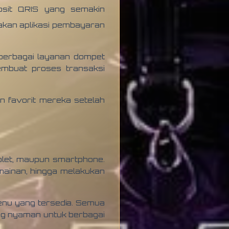
osit QRIS yang semakin
kan aplikasi pembayaran
 berbagai layanan dompet
membuat proses transaksi
 favorit mereka setelah
blet, maupun smartphone.
mainan, hingga melakukan
nu yang tersedia. Semua
ng nyaman untuk berbagai