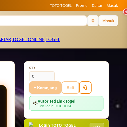
TOTO TOGEL
Promo
Daftar
Masuk
0
🛒
Masuk
FTAR
TOGEL ONLINE
TOGEL
QTY
+ Keranjang
Beli
Autorized Link Togel
💳
Link Login TOTO TOGEL
Login TOTO TOGEL