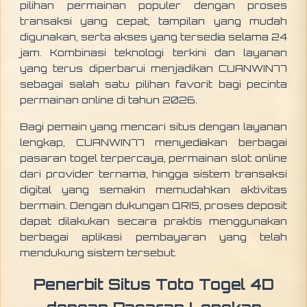
pilihan permainan populer dengan proses
transaksi yang cepat, tampilan yang mudah
digunakan, serta akses yang tersedia selama 24
jam. Kombinasi teknologi terkini dan layanan
yang terus diperbarui menjadikan CUANWIN77
sebagai salah satu pilihan favorit bagi pecinta
permainan online di tahun 2026.
Bagi pemain yang mencari situs dengan layanan
lengkap, CUANWIN77 menyediakan berbagai
pasaran togel terpercaya, permainan slot online
dari provider ternama, hingga sistem transaksi
digital yang semakin memudahkan aktivitas
bermain. Dengan dukungan QRIS, proses deposit
dapat dilakukan secara praktis menggunakan
berbagai aplikasi pembayaran yang telah
mendukung sistem tersebut.
Penerbit Situs Toto Togel 4D