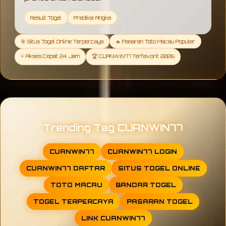
Result Togel
Prediksi Angka
🎯 Situs Togel Online Terpercaya
🔥 Pasaran Toto Macau Populer
⚡ Akses Cepat 24 Jam
🏆 CUANWIN77 Terfavorit 2026
Trending Tag CUANWIN77
CUANWIN77
CUANWIN77 LOGIN
CUANWIN77 DAFTAR
SITUS TOGEL ONLINE
TOTO MACAU
BANDAR TOGEL
TOGEL TERPERCAYA
PASARAN TOGEL
LINK CUANWIN77