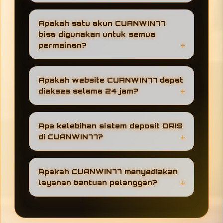
Apakah satu akun CUANWIN77
bisa digunakan untuk semua
permainan?
Apakah website CUANWIN77 dapat
diakses selama 24 jam?
Apa kelebihan sistem deposit QRIS
di CUANWIN77?
Apakah CUANWIN77 menyediakan
layanan bantuan pelanggan?