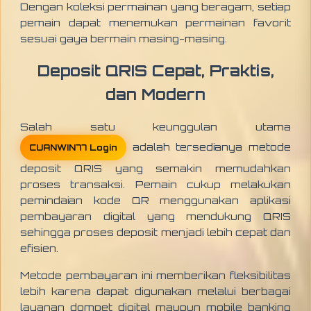
Dengan koleksi permainan yang beragam, setiap
pemain dapat menemukan permainan favorit
sesuai gaya bermain masing-masing.
Deposit QRIS Cepat, Praktis,
dan Modern
Salah satu keunggulan utama
adalah tersedianya metode
CUANWIN77 Login
deposit QRIS yang semakin memudahkan
proses transaksi. Pemain cukup melakukan
pemindaian kode QR menggunakan aplikasi
pembayaran digital yang mendukung QRIS
sehingga proses deposit menjadi lebih cepat dan
efisien.
Metode pembayaran ini memberikan fleksibilitas
lebih karena dapat digunakan melalui berbagai
layanan dompet digital maupun mobile banking