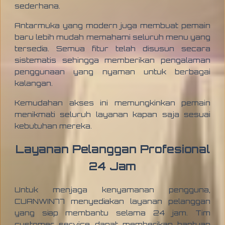
sederhana.
Antarmuka yang modern juga membuat pemain
baru lebih mudah memahami seluruh menu yang
tersedia. Semua fitur telah disusun secara
sistematis sehingga memberikan pengalaman
penggunaan yang nyaman untuk berbagai
kalangan.
Kemudahan akses ini memungkinkan pemain
menikmati seluruh layanan kapan saja sesuai
kebutuhan mereka.
Layanan Pelanggan Profesional
24 Jam
Untuk menjaga kenyamanan pengguna,
CUANWIN77 menyediakan layanan pelanggan
yang siap membantu selama 24 jam. Tim
customer service dapat memberikan bantuan