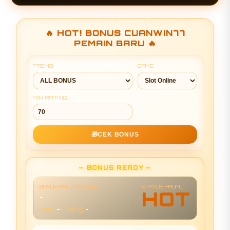
🔥 HOT! BONUS CUANWIN77
PEMAIN BARU 🔥
PROMO
GAME
MIN RATING
🎁
CEK BONUS
— BONUS READY —
BONUS REKOMENDASI
STATUS PROMO
HOT
-
-
-
Game:
Rating: