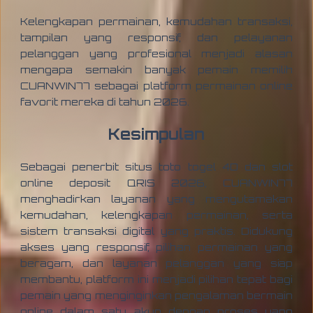
Kelengkapan permainan, kemudahan transaksi,
tampilan yang responsif, dan pelayanan
pelanggan yang profesional menjadi alasan
mengapa semakin banyak pemain memilih
CUANWIN77 sebagai platform permainan online
favorit mereka di tahun 2026.
Kesimpulan
Sebagai penerbit situs toto togel 4D dan slot
online deposit QRIS 2026, CUANWIN77
menghadirkan layanan yang mengutamakan
kemudahan, kelengkapan permainan, serta
sistem transaksi digital yang praktis. Didukung
akses yang responsif, pilihan permainan yang
beragam, dan layanan pelanggan yang siap
membantu, platform ini menjadi pilihan tepat bagi
pemain yang menginginkan pengalaman bermain
online dalam satu akun dengan proses yang