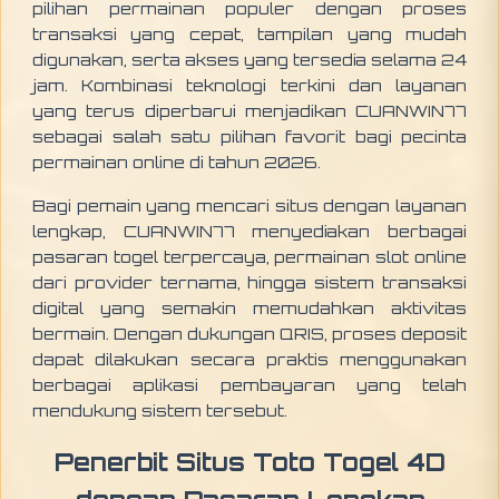
pilihan permainan populer dengan proses
transaksi yang cepat, tampilan yang mudah
digunakan, serta akses yang tersedia selama 24
jam. Kombinasi teknologi terkini dan layanan
yang terus diperbarui menjadikan CUANWIN77
sebagai salah satu pilihan favorit bagi pecinta
permainan online di tahun 2026.
Bagi pemain yang mencari situs dengan layanan
lengkap, CUANWIN77 menyediakan berbagai
pasaran togel terpercaya, permainan slot online
dari provider ternama, hingga sistem transaksi
digital yang semakin memudahkan aktivitas
bermain. Dengan dukungan QRIS, proses deposit
dapat dilakukan secara praktis menggunakan
berbagai aplikasi pembayaran yang telah
mendukung sistem tersebut.
Penerbit Situs Toto Togel 4D