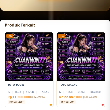
Produk Terkait
-2%
-1%
TOTO TOGEL
TOTO MACAU
I5
|
16GB
|
512GB
|
RTX3050
I7
|
16GB
|
512GB
|
RTX5050
Rp 11.500.000
Rp 22.887.000
Rp 12.799.000
Rp 21.999.000
Terjual 200+
Terjual 20+