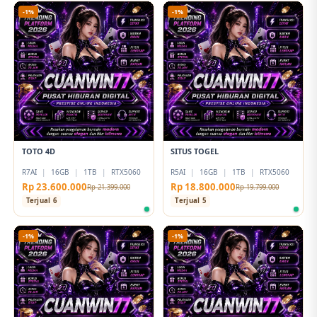
-1%
-1%
TOTO 4D
SITUS TOGEL
R7AI
|
16GB
|
1TB
|
RTX5060
R5AI
|
16GB
|
1TB
|
RTX5060
Rp 23.600.000
Rp 18.800.000
Rp 21.399.000
Rp 19.799.000
Terjual 6
Terjual 5
-1%
-1%