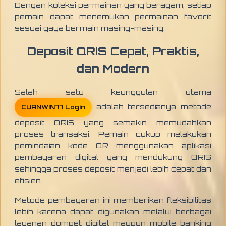
Dengan koleksi permainan yang beragam, setiap
pemain dapat menemukan permainan favorit
sesuai gaya bermain masing-masing.
Deposit QRIS Cepat, Praktis,
dan Modern
Salah satu keunggulan utama
adalah tersedianya metode
CUANWIN77 Login
deposit QRIS yang semakin memudahkan
proses transaksi. Pemain cukup melakukan
pemindaian kode QR menggunakan aplikasi
pembayaran digital yang mendukung QRIS
sehingga proses deposit menjadi lebih cepat dan
efisien.
Metode pembayaran ini memberikan fleksibilitas
lebih karena dapat digunakan melalui berbagai
layanan dompet digital maupun mobile banking