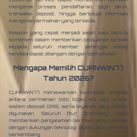
mengenai proses pendaftaran, login akun,
transaksi deposit, hingga berbagai informasi
mengenai permainan yang tersedia.
Respon yang cepat menjadi salah satu bentuk
komitmen dalam memberikan pelayanan terbaik
kepada seluruh member sehingga setiap
kendala dapat ditangani dengan lebih efisien.
Mengapa Memilih CUANWIN77
Tahun 2026?
CUANWIN77 menawarkan kombinasi lengkap
antara permainan toto togel 4D, slot online,
sistem deposit QRIS, serta layanan yang mudah
digunakan. Seluruh fitur dirancang untuk
memberikan pengalaman bermain yang nyaman
dengan dukungan teknologi digital yang semakin
berkembang.