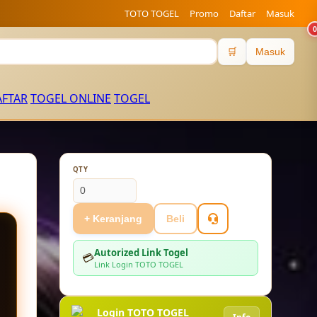
TOTO TOGEL
Promo
Daftar
Masuk
0
🛒
Masuk
FTAR
TOGEL ONLINE
TOGEL
QTY
+ Keranjang
Beli
Autorized Link Togel
💳
Link Login TOTO TOGEL
Login TOTO TOGEL