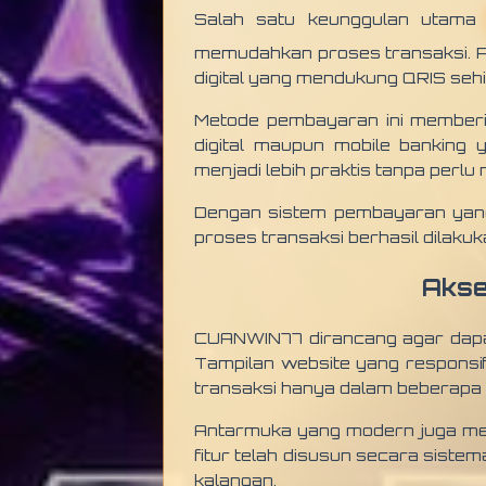
Salah satu keunggulan utam
memudahkan proses transaksi. 
digital yang mendukung QRIS sehin
Metode pembayaran ini memberika
digital maupun mobile banking 
menjadi lebih praktis tanpa perlu
Dengan sistem pembayaran yang
proses transaksi berhasil dilakuk
Akse
CUANWIN77 dirancang agar dapat
Tampilan website yang responsi
transaksi hanya dalam beberapa
Antarmuka yang modern juga me
fitur telah disusun secara sis
kalangan.