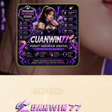
TOTO TOGEL