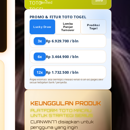
Info
Verified
PROMO & FITUR TOTO TOGEL
Lomba
Prediksi
Lucky Draw
Panjat
Togel
Turnover
3x
Rp 6.929.700 / bln
6x
Rp 3.464.900 / bln
12x
Rp 1.732.500 / bln
Angka estimasi. Bisa berhttps://healacl-what-is-an-acl.pages.dev/
sesuai kebijakan bank / penyedia.
KEUNGGULAN PRODUK
KONEKSI TOTO MACAU
GLOBAL TANPA LAG
CUANWIN77 bukan situs biasa.
Koneksi ke sistem TOTO MACAU