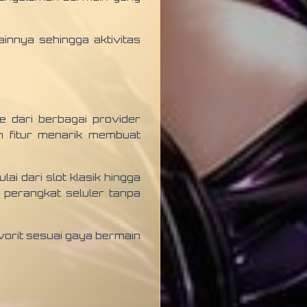
ainnya sehingga aktivitas
 dari berbagai provider
n fitur menarik membuat
ai dari slot klasik hingga
 perangkat seluler tanpa
orit sesuai gaya bermain