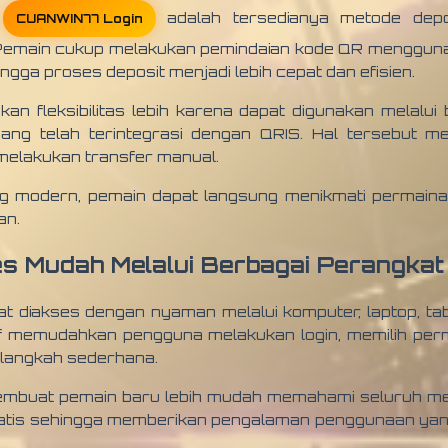
a
adalah tersedianya metode dep
CUANWIN77 Login
Pemain cukup melakukan pemindaian kode QR mengguna
gga proses deposit menjadi lebih cepat dan efisien.
n fleksibilitas lebih karena dapat digunakan melalui
yang telah terintegrasi dengan QRIS. Hal tersebut 
 melakukan transfer manual.
 modern, pemain dapat langsung menikmati permainan
an.
s Mudah Melalui Berbagai Perangkat
 diakses dengan nyaman melalui komputer, laptop, ta
f memudahkan pengguna melakukan login, memilih per
 langkah sederhana.
mbuat pemain baru lebih mudah memahami seluruh me
tematis sehingga memberikan pengalaman penggunaan ya