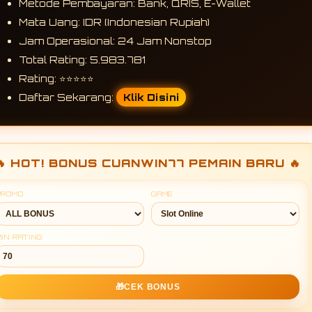
Metode Pembayaran: Bank, QRIS, E-Wallet
Mata Uang: IDR (Indonesian Rupiah)
Jam Operasional: 24 Jam Nonstop
Total Rating: 5.983.781
Rating: ⭐⭐⭐⭐⭐
Daftar Sekarang:
Klik Disini
🔥 HOT! BONUS CUANWIN77 PEMAIN BARU 🔥
PROMO
GAME
MIN RATING
🎁
CEK BONUS