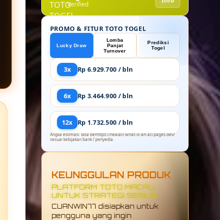
Info
Verified
PROMO & FITUR TOTO TOGEL
Lomba
Prediksi
Lucky Draw
Panjat
Togel
Turnover
3x
Rp 6.929.700 / bln
6x
Rp 3.464.900 / bln
12x
Rp 1.732.500 / bln
Angka estimasi. Bisa berhttps://healacl-what-is-an-acl.pages.dev/
sesuai kebijakan bank / penyedia.
KEUNGGULAN PRODUK
AKSES RESMI TANPA ARAH
KONEKSI TOTO MACAU
MEMBINGUNGKAN
GLOBAL TANPA LAG
Nggak ada link berputar atau
CUANWIN77 bukan situs biasa.
halaman aneh yang bikin
Koneksi ke sistem TOTO MACAU