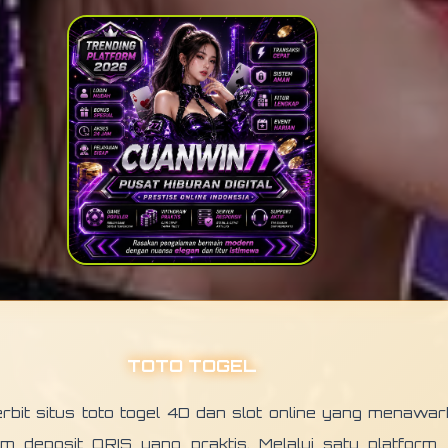
TOTO TOGEL
rbit situs toto togel 4D dan slot online yang menaw
 deposit QRIS yang praktis. Melalui satu platform,