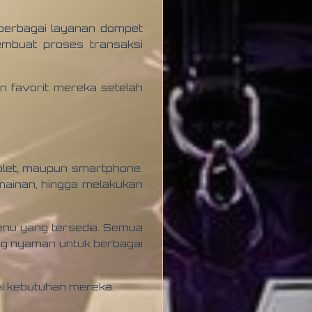
 berbagai layanan dompet
membuat proses transaksi
 favorit mereka setelah
blet, maupun smartphone.
mainan, hingga melakukan
nu yang tersedia. Semua
ng nyaman untuk berbagai
i kebutuhan mereka.