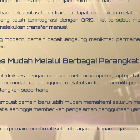
gga proses deposit menjadi lebih cepat dan efisien.
n fleksibilitas lebih karena dapat digunakan melalui
yang telah terintegrasi dengan QRIS. Hal tersebut 
 melakukan transfer manual.
 modern, pemain dapat langsung menikmati permainan
an.
s Mudah Melalui Berbagai Perangkat
 diakses dengan nyaman melalui komputer, laptop, ta
f memudahkan pengguna melakukan login, memilih per
 langkah sederhana.
mbuat pemain baru lebih mudah memahami seluruh me
tematis sehingga memberikan pengalaman penggunaan ya
an pemain menikmati seluruh layanan kapan saja sesua