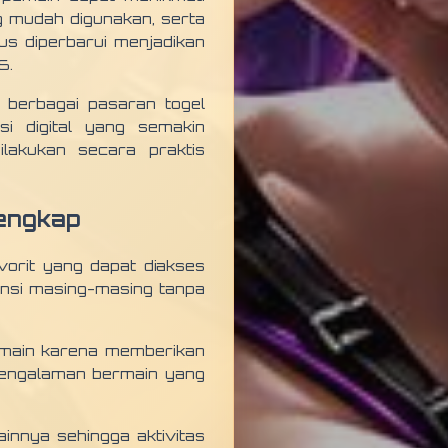
g mudah digunakan, serta
us diperbarui menjadikan
6.
 berbagai pasaran togel
si digital yang semakin
lakukan secara praktis
Lengkap
vorit yang dapat diakses
ensi masing-masing tanpa
emain karena memberikan
 pengalaman bermain yang
ainnya sehingga aktivitas