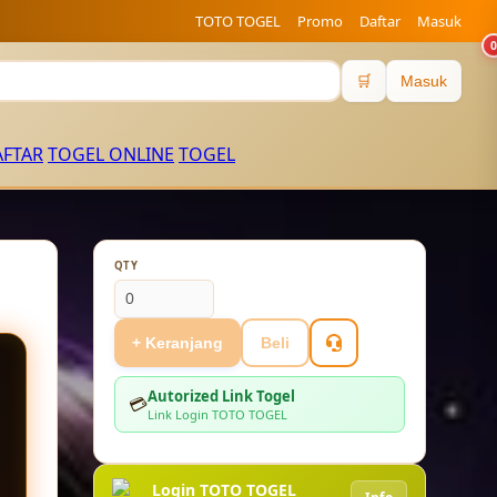
TOTO TOGEL
Promo
Daftar
Masuk
0
🛒
Masuk
FTAR
TOGEL ONLINE
TOGEL
QTY
+ Keranjang
Beli
Autorized Link Togel
💳
Link Login TOTO TOGEL
Login TOTO TOGEL