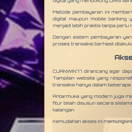
digital yang mendukung QRIS sehin
Metode pembayaran ini memberika
digital maupun mobile banking 
menjadi lebih praktis tanpa perlu
Dengan sistem pembayaran yang
proses transaksi berhasil dilakuk
Akse
CUANWIN77 dirancang agar dapat
Tampilan website yang responsi
transaksi hanya dalam beberapa
Antarmuka yang modern juga me
fitur telah disusun secara sis
kalangan.
Kemudahan akses ini memungkink