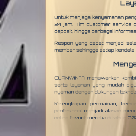
Lay
Untuk menjaga kenyamanan peng
24 jam. Tim customer service d
deposit, hingga berbagai informa
Respon yang cepat menjadi sal
member sehingga setiap kendala da
Menga
CUANWIN77 menawarkan kombinasi
serta layanan yang mudah digu
nyaman dengan dukungan teknolog
Kelengkapan permainan, kemud
profesional menjadi alasan me
online favorit mereka di tahun 20