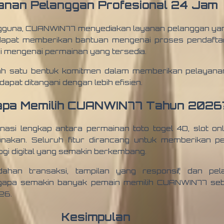
anan Pelanggan Profesional 24 Jam
guna, CUANWIN77 menyediakan layanan pelanggan ya
apat memberikan bantuan mengenai proses pendaftara
si mengenai permainan yang tersedia.
ah satu bentuk komitmen dalam memberikan pelayanan
pat ditangani dengan lebih efisien.
pa Memilih CUANWIN77 Tahun 2026
 lengkap antara permainan toto togel 4D, slot onli
nakan. Seluruh fitur dirancang untuk memberikan 
i digital yang semakin berkembang.
ahan transaksi, tampilan yang responsif, dan pe
ngapa semakin banyak pemain memilih CUANWIN77 seb
26.
Kesimpulan