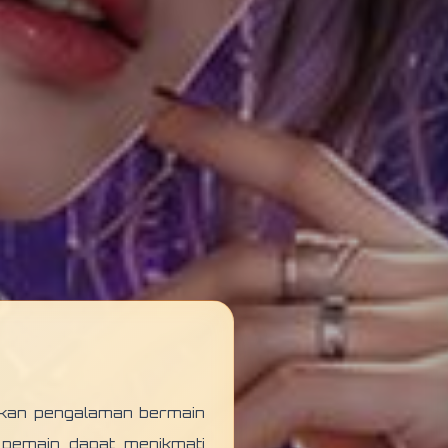
arkan pengalaman bermain
 pemain dapat menikmati