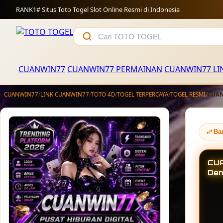
RANK1# Situs Toto Togel Slot Online Resmi di Indonesia
CUANWIN77
CUANWIN77 PERMAINAN
CUANWIN77 LI
CUANWIN77
/
LINK CUANWIN77
/
TOTO 4D
/
TOGEL TERPERCAYA
/
TOGEL RESMI
/
CUAN
Ba
CUA
Den