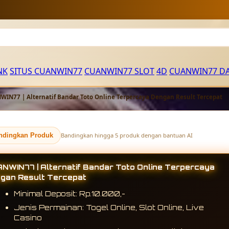
NK
SITUS CUANWIN77
CUANWIN77 SLOT
4D
CUANWIN77 DA
WIN77 | Alternatif Bandar Toto Online Terpercaya Dengan Result Tercepat
ndingkan Produk
Bandingkan hingga 5 produk dengan bantuan AI
NWIN77 | Alternatif Bandar Toto Online Terpercaya
gan Result Tercepat
Minimal Deposit: Rp.10.000,-
Jenis Permainan: Togel Online, Slot Online, Live
Casino