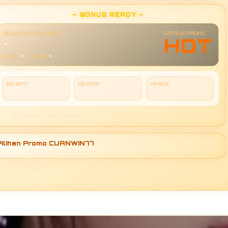
— BONUS READY —
BONUS REKOMENDASI
STATUS PROMO
HOT
-
-
-
Game:
Rating:
BENEFIT
DEPOSIT
AKSES
-
-
-
HOT! Bonus menarik permainan seru khusus untuk pemain baru CUANWIN77.
Pilihan Promo CUANWIN77
ANWIN77 menghadirkan bonus menarik akses cepat dan permainan seru untuk pemain
baru.