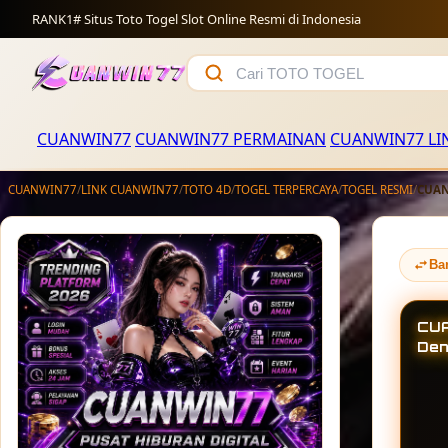
RANK1# Situs Toto Togel Slot Online Resmi di Indonesia
CUANWIN77
CUANWIN77 PERMAINAN
CUANWIN77 LI
CUANWIN77
/
LINK CUANWIN77
/
TOTO 4D
/
TOGEL TERPERCAYA
/
TOGEL RESMI
/
CUAN
Ba
CUA
Den