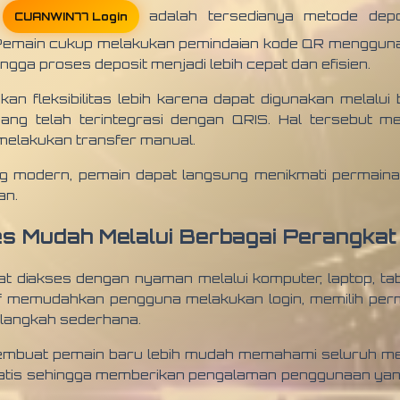
a
adalah tersedianya metode dep
CUANWIN77 Login
Pemain cukup melakukan pemindaian kode QR mengguna
gga proses deposit menjadi lebih cepat dan efisien.
n fleksibilitas lebih karena dapat digunakan melalui
yang telah terintegrasi dengan QRIS. Hal tersebut 
 melakukan transfer manual.
 modern, pemain dapat langsung menikmati permainan
an.
s Mudah Melalui Berbagai Perangkat
 diakses dengan nyaman melalui komputer, laptop, ta
f memudahkan pengguna melakukan login, memilih per
 langkah sederhana.
mbuat pemain baru lebih mudah memahami seluruh me
tematis sehingga memberikan pengalaman penggunaan ya