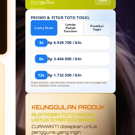
Info
Verified
PROMO & FITUR TOTO TOGEL
Lomba
Prediksi
Lucky Draw
Panjat
Togel
Turnover
3x
Rp 6.929.700 / bln
6x
Rp 3.464.900 / bln
12x
Rp 1.732.500 / bln
Angka estimasi. Bisa berhttps://healacl-what-is-an-acl.pages.dev/
sesuai kebijakan bank / penyedia.
KEUNGGULAN PRODUK
KONEKSI TOTO MACAU
GLOBAL TANPA LAG
CUANWIN77 bukan situs biasa.
Koneksi ke sistem TOTO MACAU