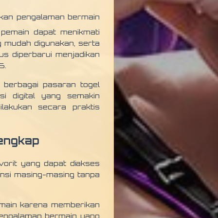
arkan pengalaman bermain
 pemain dapat menikmati
g mudah digunakan, serta
us diperbarui menjadikan
6.
 berbagai pasaran togel
si digital yang semakin
lakukan secara praktis
Lengkap
vorit yang dapat diakses
ensi masing-masing tanpa
emain karena memberikan
 pengalaman bermain yang