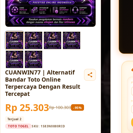
CUANWIN77 | Alternatif
Bandar Toto Online
Terpercaya Dengan Result
Tercepat
Rp 25.303
Rp 100.303
-95%
Terjual 2
TOTO TOGEL
SKU:
1S83N0880RID