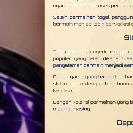
nyaman dengan proses pemasang
Selain permainan togel, penggun
bermain menjadi lebih bervariasi
Sl
Tidak hanya menyediakan permai
populer yang telah dikenal lu
pengalaman bermain menjadi sem
Pilihan game yang terus diperbar
slot modern dengan fitur bonus
kendala.
Dengan koleksi permainan yang 
masing-masing.
Depo