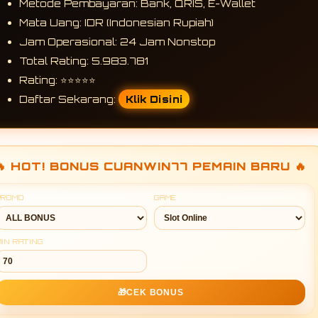
Metode Pembayaran: Bank, QRIS, E-Wallet
Mata Uang: IDR (Indonesian Rupiah)
Jam Operasional: 24 Jam Nonstop
Total Rating: 5.983.781
Rating: ⭐⭐⭐⭐⭐
Daftar Sekarang:
Klik Disini
🔥 HOT! BONUS CUANWIN77 PEMAIN BARU 🔥
PROMO
GAME
MIN RATING
🎁
CEK BONUS