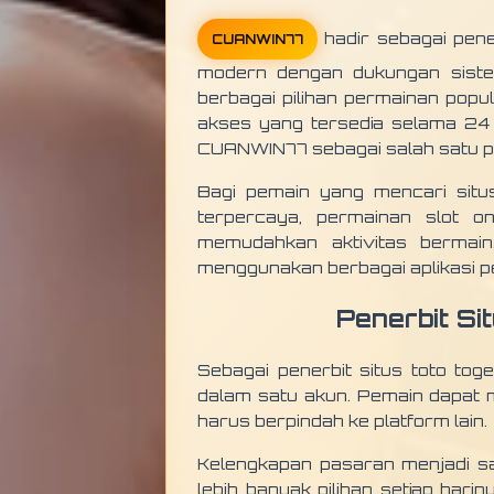
hadir sebagai pene
CUANWIN77
modern dengan dukungan sistem
berbagai pilihan permainan popu
akses yang tersedia selama 24 j
CUANWIN77 sebagai salah satu pil
Bagi pemain yang mencari sit
terpercaya, permainan slot on
memudahkan aktivitas bermain
menggunakan berbagai aplikasi 
Penerbit S
Sebagai penerbit situs toto to
dalam satu akun. Pemain dapat 
harus berpindah ke platform lain.
Kelengkapan pasaran menjadi sa
lebih banyak pilihan setiap ha