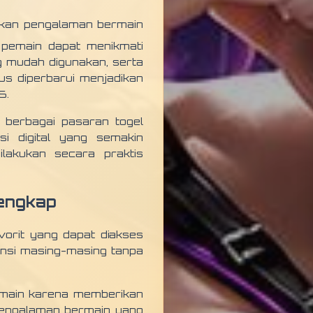
arkan pengalaman bermain
 pemain dapat menikmati
g mudah digunakan, serta
us diperbarui menjadikan
6.
 berbagai pasaran togel
si digital yang semakin
lakukan secara praktis
Lengkap
vorit yang dapat diakses
ensi masing-masing tanpa
emain karena memberikan
 pengalaman bermain yang