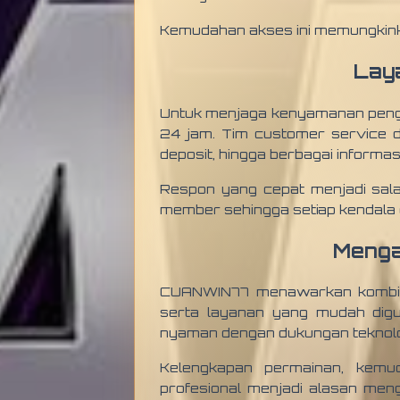
Kemudahan akses ini memungkink
Lay
Untuk menjaga kenyamanan peng
24 jam. Tim customer service d
deposit, hingga berbagai informa
Respon yang cepat menjadi sal
member sehingga setiap kendala da
Menga
CUANWIN77 menawarkan kombinasi
serta layanan yang mudah digu
nyaman dengan dukungan teknolog
Kelengkapan permainan, kemud
profesional menjadi alasan me