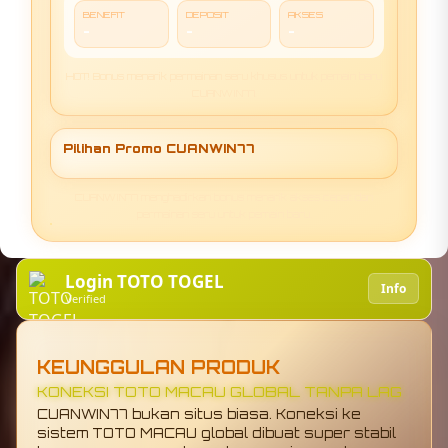
BENEFIT
DEPOSIT
AKSES
-
-
-
HOT! Bonus menarik permainan seru khusus untuk pemain baru
CUANWIN77.
Pilihan Promo CUANWIN77
CUANWIN77 menghadirkan bonus menarik akses cepat dan
permainan seru untuk pemain baru.
Login TOTO TOGEL
Info
Verified
KEUNGGULAN PRODUK
AKSES RESMI TANPA ARAH
MEMBINGUNGKAN
Nggak ada link berputar atau halaman aneh