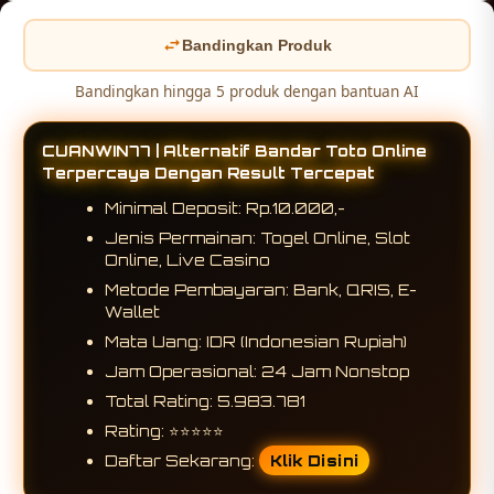
Bandingkan Produk
Bandingkan hingga 5 produk dengan bantuan AI
CUANWIN77 | Alternatif Bandar Toto Online
Terpercaya Dengan Result Tercepat
Minimal Deposit: Rp.10.000,-
Jenis Permainan: Togel Online, Slot
Online, Live Casino
Metode Pembayaran: Bank, QRIS, E-
Wallet
Mata Uang: IDR (Indonesian Rupiah)
Jam Operasional: 24 Jam Nonstop
Total Rating: 5.983.781
Rating: ⭐⭐⭐⭐⭐
Daftar Sekarang:
Klik Disini