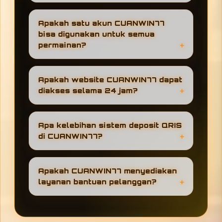
Apakah satu akun CUANWIN77
bisa digunakan untuk semua
permainan?
Apakah website CUANWIN77 dapat
diakses selama 24 jam?
Apa kelebihan sistem deposit QRIS
di CUANWIN77?
Apakah CUANWIN77 menyediakan
layanan bantuan pelanggan?