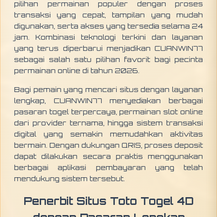
pilihan permainan populer dengan proses
transaksi yang cepat, tampilan yang mudah
digunakan, serta akses yang tersedia selama 24
jam. Kombinasi teknologi terkini dan layanan
yang terus diperbarui menjadikan CUANWIN77
sebagai salah satu pilihan favorit bagi pecinta
permainan online di tahun 2026.
Bagi pemain yang mencari situs dengan layanan
lengkap, CUANWIN77 menyediakan berbagai
pasaran togel terpercaya, permainan slot online
dari provider ternama, hingga sistem transaksi
digital yang semakin memudahkan aktivitas
bermain. Dengan dukungan QRIS, proses deposit
dapat dilakukan secara praktis menggunakan
berbagai aplikasi pembayaran yang telah
mendukung sistem tersebut.
Penerbit Situs Toto Togel 4D