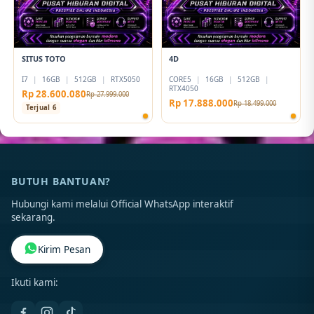
SITUS TOTO
4D
I7
|
16GB
|
512GB
|
RTX5050
CORE5
|
16GB
|
512GB
|
RTX4050
Rp 28.600.080
Rp 27.999.000
Rp 17.888.000
Rp 18.499.000
Terjual 6
BUTUH BANTUAN?
Hubungi kami melalui Official WhatsApp interaktif
sekarang.
Kirim Pesan
Ikuti kami: