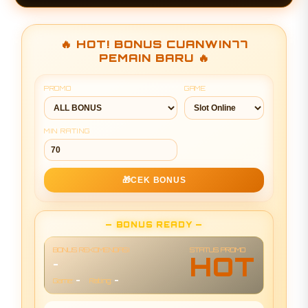
🔥 HOT! BONUS CUANWIN77
PEMAIN BARU 🔥
PROMO
GAME
MIN RATING
🎁
CEK BONUS
— BONUS READY —
BONUS REKOMENDASI
STATUS PROMO
HOT
-
-
-
Game:
Rating: