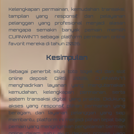
Kelengkapan permainan, kemudahan transaksi,
tampilan yang responsif, dan pelayanan
pelanggan yang profesional menjadi alasan
mengapa semakin banyak pemain memilih
CUANWIN77 sebagai platform permainan online
favorit mereka di tahun 2026.
Kesimpulan
Sebagai penerbit situs toto togel 4D dan slot
online deposit QRIS 2026, CUANWIN77
menghadirkan layanan yang mengutamakan
kemudahan, kelengkapan permainan, serta
sistem transaksi digital yang praktis. Didukung
akses yang responsif, pilihan permainan yang
beragam, dan layanan pelanggan yang siap
membantu, platform ini menjadi pilihan tepat bagi
pemain yang menginginkan pengalaman bermain
online dalam satu akun dengan proses yang