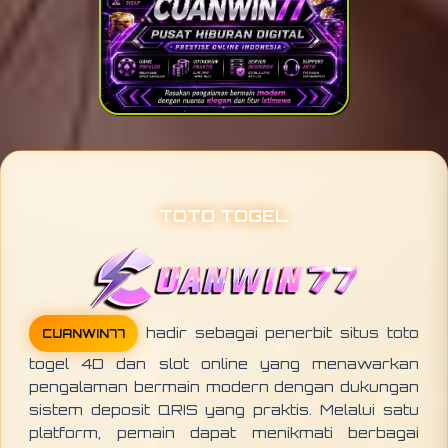
TOTO TOGEL
hadir sebagai penerbit situs toto
CUANWIN77
togel 4D dan slot online yang menawarkan
pengalaman bermain modern dengan dukungan
sistem deposit QRIS yang praktis. Melalui satu
platform, pemain dapat menikmati berbagai