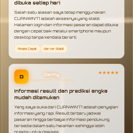
dibuka setiap hari
Salah satu alasan saya tetap menggunakan
CUANWIN77 adalah aksesnya yang stabil.
Halaman login dan informasi pasaran dapat dibuka
dengan cepat baik melalui smartphone maupun
desktop tanpa kendala berarti.
Akses Cepat
Server Stabil
★★★★★
Denny
D
Pengguna Lama • 1 minggu lalu
Informasi result dan prediksi angka
mudah ditemukan
Yang saya suka dari CUANWIN77 adalah penyajian
informasi yang rapi. Result terbaru jadwal
pasaran hingga berbagai informasi pendukung
tersedia dalam satu halaman sehingga lebih
praktis untuk diakses.