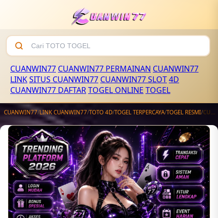
CUANWIN77
CUANWIN77 PERMAINAN
CUANWIN77
LINK
SITUS CUANWIN77
CUANWIN77 SLOT
4D
CUANWIN77 DAFTAR
TOGEL ONLINE
TOGEL
CUANWIN77
/
LINK CUANWIN77
/
TOTO 4D
/
TOGEL TERPERCAYA
/
TOGEL RESMI
/
CUANWIN77 | Alternatif Bandar Toto Online Terpercaya Dengan Result Tercepat