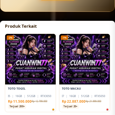
Produk Terkait
-2%
-1%
TOTO TOGEL
TOTO MACAU
I5
|
16GB
|
512GB
|
RTX3050
I7
|
16GB
|
512GB
|
RTX5050
Rp 11.500.000
Rp 22.887.000
Rp 12.799.000
Rp 21.999.000
Terjual 200+
Terjual 20+