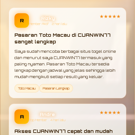
★★★★★
Rizky
R
Member Aktif • 2 hari lalu
Pasaran Toto Macau di CUANWIN77
sangat lengkap
Saya sudah mencoba berbagai situs togel online
dan menurut saya CUANWIN77 termasuk yang
paling nyaman. Pasaran Toto Macau tersedia
lengkap dengan jadwal yang jelas sehingga lebih
mudah mengikuti setiap result yang keluar.
Toto Macau
Pasaran Lengkap
★★★★★
Andre
A
Top Member • 4 hari lalu
Akses CUANWIN77 cepat dan mudah