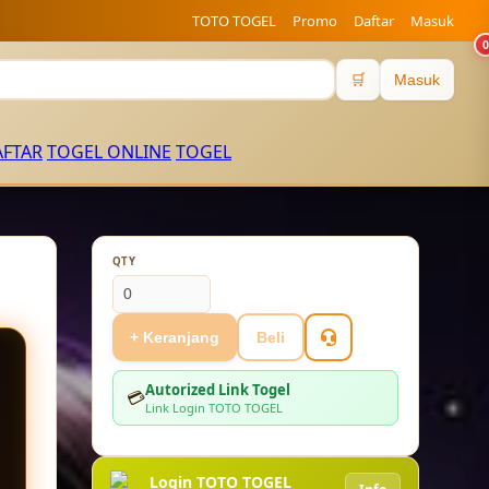
TOTO TOGEL
Promo
Daftar
Masuk
0
🛒
Masuk
FTAR
TOGEL ONLINE
TOGEL
QTY
+ Keranjang
Beli
Autorized Link Togel
💳
Link Login TOTO TOGEL
Login TOTO TOGEL