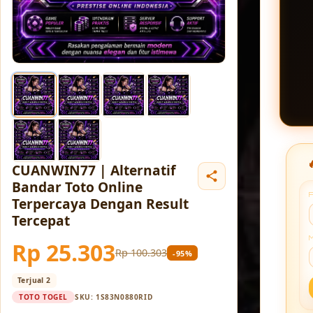
CUANWIN77 | Alternatif
Bandar Toto Online
Terpercaya Dengan Result
Tercepat
Rp 25.303
Rp 100.303
-95%
Terjual 2
TOTO TOGEL
SKU:
1S83N0880RID