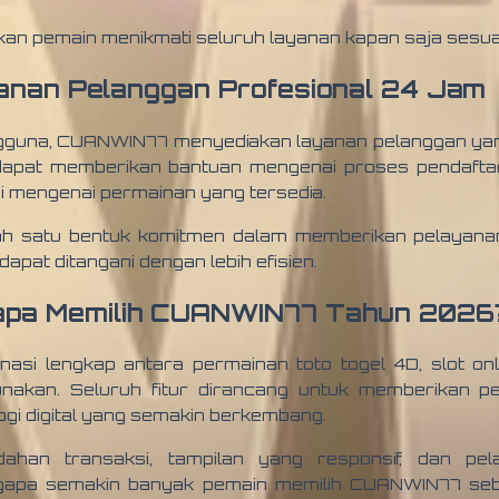
an pemain menikmati seluruh layanan kapan saja sesua
anan Pelanggan Profesional 24 Jam
guna, CUANWIN77 menyediakan layanan pelanggan ya
apat memberikan bantuan mengenai proses pendaftara
si mengenai permainan yang tersedia.
ah satu bentuk komitmen dalam memberikan pelayanan
pat ditangani dengan lebih efisien.
pa Memilih CUANWIN77 Tahun 2026
 lengkap antara permainan toto togel 4D, slot onli
nakan. Seluruh fitur dirancang untuk memberikan 
i digital yang semakin berkembang.
ahan transaksi, tampilan yang responsif, dan pe
ngapa semakin banyak pemain memilih CUANWIN77 seb