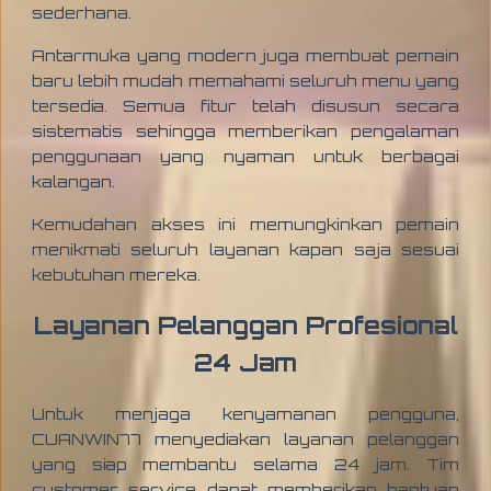
sederhana.
Antarmuka yang modern juga membuat pemain
baru lebih mudah memahami seluruh menu yang
tersedia. Semua fitur telah disusun secara
sistematis sehingga memberikan pengalaman
penggunaan yang nyaman untuk berbagai
kalangan.
Kemudahan akses ini memungkinkan pemain
menikmati seluruh layanan kapan saja sesuai
kebutuhan mereka.
Layanan Pelanggan Profesional
24 Jam
Untuk menjaga kenyamanan pengguna,
CUANWIN77 menyediakan layanan pelanggan
yang siap membantu selama 24 jam. Tim
customer service dapat memberikan bantuan