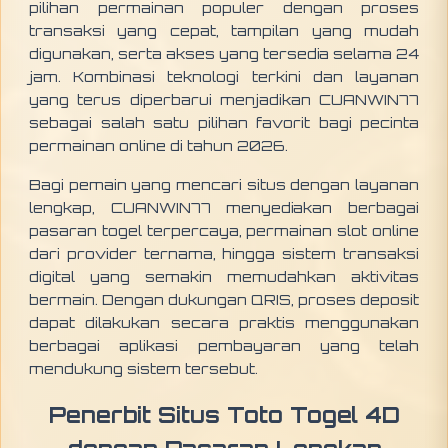
pilihan permainan populer dengan proses
transaksi yang cepat, tampilan yang mudah
digunakan, serta akses yang tersedia selama 24
jam. Kombinasi teknologi terkini dan layanan
yang terus diperbarui menjadikan CUANWIN77
sebagai salah satu pilihan favorit bagi pecinta
permainan online di tahun 2026.
Bagi pemain yang mencari situs dengan layanan
lengkap, CUANWIN77 menyediakan berbagai
pasaran togel terpercaya, permainan slot online
dari provider ternama, hingga sistem transaksi
digital yang semakin memudahkan aktivitas
bermain. Dengan dukungan QRIS, proses deposit
dapat dilakukan secara praktis menggunakan
berbagai aplikasi pembayaran yang telah
mendukung sistem tersebut.
Penerbit Situs Toto Togel 4D