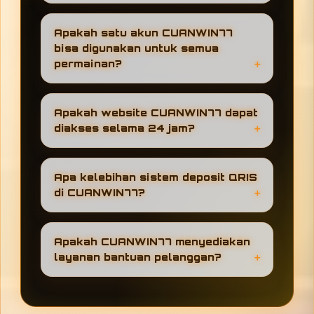
Apakah satu akun CUANWIN77
bisa digunakan untuk semua
permainan?
Apakah website CUANWIN77 dapat
diakses selama 24 jam?
Apa kelebihan sistem deposit QRIS
di CUANWIN77?
Apakah CUANWIN77 menyediakan
layanan bantuan pelanggan?