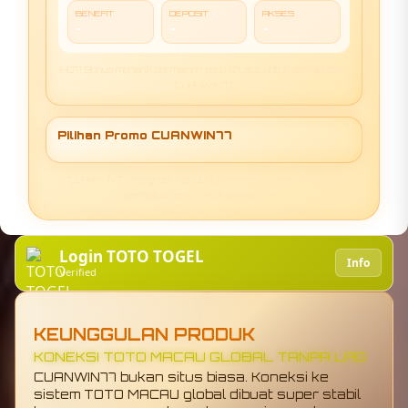
BENEFIT
DEPOSIT
AKSES
-
-
-
HOT! Bonus menarik permainan seru khusus untuk pemain baru
CUANWIN77.
Pilihan Promo CUANWIN77
CUANWIN77 menghadirkan bonus menarik akses cepat dan
permainan seru untuk pemain baru.
Login TOTO TOGEL
Info
Verified
KEUNGGULAN PRODUK
AKSES RESMI TANPA ARAH
MEMBINGUNGKAN
Nggak ada link berputar atau halaman aneh