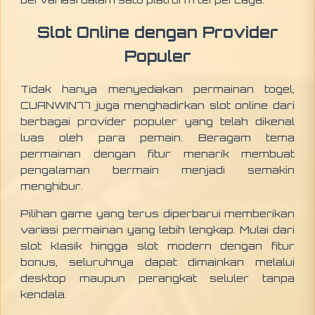
Slot Online dengan Provider
Populer
Tidak hanya menyediakan permainan togel,
CUANWIN77 juga menghadirkan slot online dari
berbagai provider populer yang telah dikenal
luas oleh para pemain. Beragam tema
permainan dengan fitur menarik membuat
pengalaman bermain menjadi semakin
menghibur.
Pilihan game yang terus diperbarui memberikan
variasi permainan yang lebih lengkap. Mulai dari
slot klasik hingga slot modern dengan fitur
bonus, seluruhnya dapat dimainkan melalui
desktop maupun perangkat seluler tanpa
kendala.