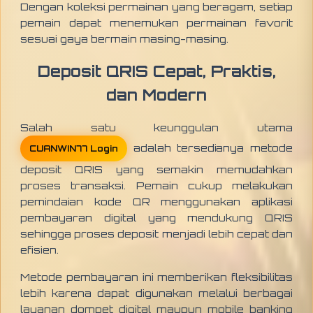
Dengan koleksi permainan yang beragam, setiap
pemain dapat menemukan permainan favorit
sesuai gaya bermain masing-masing.
Deposit QRIS Cepat, Praktis,
dan Modern
Salah satu keunggulan utama
adalah tersedianya metode
CUANWIN77 Login
deposit QRIS yang semakin memudahkan
proses transaksi. Pemain cukup melakukan
pemindaian kode QR menggunakan aplikasi
pembayaran digital yang mendukung QRIS
sehingga proses deposit menjadi lebih cepat dan
efisien.
Metode pembayaran ini memberikan fleksibilitas
lebih karena dapat digunakan melalui berbagai
layanan dompet digital maupun mobile banking