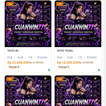
-1%
-1%
TOTO 4D
SITUS TOGEL
R7AI
|
16GB
|
1TB
|
RTX5060
R5AI
|
16GB
|
1TB
|
RTX5060
Rp 23.600.000
Rp 18.800.000
Rp 21.399.000
Rp 19.799.000
Terjual 6
Terjual 5
-1%
-1%