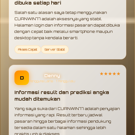
dibuka setiap hari
Salah satu alasan saya tetap menggunakan
CUANWIN77 adalah aksesnya yang stabil.
Halaman login dan informasi pasaran dapat dibuka
dengan cepat baik melalui smartphone maupun
desktop tanpa kendala berarti.
Akses Cepat
Server Stabil
★★★★★
Denny
D
Pengguna Lama • 1 minggu lalu
Informasi result dan prediksi angka
mudah ditemukan
Yang saya suka dari CUANWIN77 adalah penyajian
informasi yang rapi. Result terbaru jadwal
pasaran hingga berbagai informasi pendukung
tersedia dalam satu halaman sehingga lebih
praktis untuk diakses.