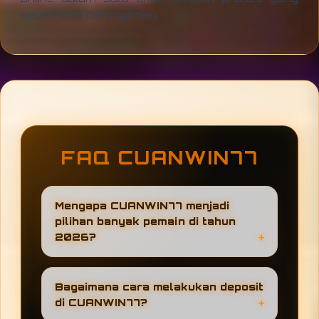
sederhana dan nyaman.
FAQ CUANWIN77
Mengapa CUANWIN77 menjadi
pilihan banyak pemain di tahun
2026?
Bagaimana cara melakukan deposit
di CUANWIN77?