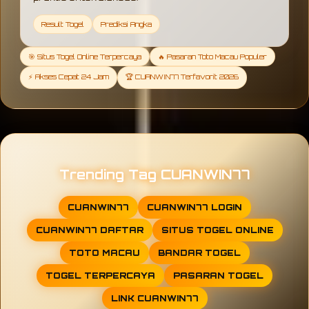
Result Togel
Prediksi Angka
🎯 Situs Togel Online Terpercaya
🔥 Pasaran Toto Macau Populer
⚡ Akses Cepat 24 Jam
🏆 CUANWIN77 Terfavorit 2026
Trending Tag CUANWIN77
CUANWIN77
CUANWIN77 LOGIN
CUANWIN77 DAFTAR
SITUS TOGEL ONLINE
TOTO MACAU
BANDAR TOGEL
TOGEL TERPERCAYA
PASARAN TOGEL
LINK CUANWIN77