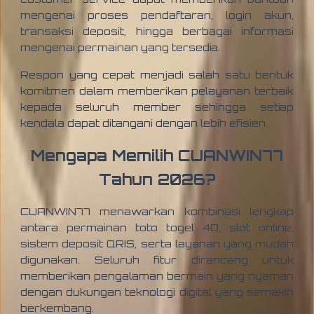
mengenai proses pendaftaran, login akun,
transaksi deposit, hingga berbagai informasi
mengenai permainan yang tersedia.
Respon yang cepat menjadi salah satu bentuk
komitmen dalam memberikan pelayanan terbaik
kepada seluruh member sehingga setiap
kendala dapat ditangani dengan lebih efisien.
Mengapa Memilih CUANWIN77
Tahun 2026?
CUANWIN77 menawarkan kombinasi lengkap
antara permainan toto togel 4D, slot online,
sistem deposit QRIS, serta layanan yang mudah
digunakan. Seluruh fitur dirancang untuk
memberikan pengalaman bermain yang nyaman
dengan dukungan teknologi digital yang semakin
berkembang.