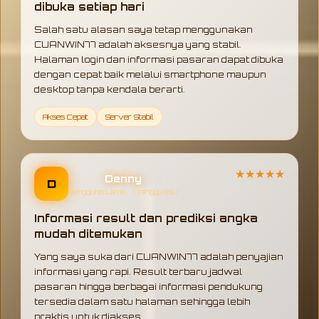
dibuka setiap hari
Salah satu alasan saya tetap menggunakan
CUANWIN77 adalah aksesnya yang stabil.
Halaman login dan informasi pasaran dapat dibuka
dengan cepat baik melalui smartphone maupun
desktop tanpa kendala berarti.
Akses Cepat
Server Stabil
★★★★★
Denny
D
Pengguna Lama • 1 minggu lalu
Informasi result dan prediksi angka
mudah ditemukan
Yang saya suka dari CUANWIN77 adalah penyajian
informasi yang rapi. Result terbaru jadwal
pasaran hingga berbagai informasi pendukung
tersedia dalam satu halaman sehingga lebih
praktis untuk diakses.