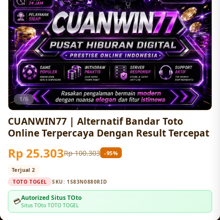
1/6
CUANWIN77 | Alternatif Bandar Toto
Online Terpercaya Dengan Result Tercepat
Rp 25.303
Rp 100.303
-95%
Terjual 2
TOTO TOGEL
SKU:
1S83N0880RID
Autorized Situs TOto
💳
Situs TOto TOTO TOGEL