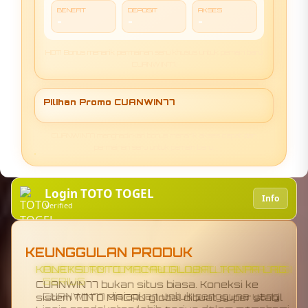
BENEFIT
DEPOSIT
AKSES
-
-
-
HOT! Bonus menarik permainan seru khusus untuk pemain baru
CUANWIN77.
Pilihan Promo CUANWIN77
CUANWIN77 menghadirkan bonus menarik akses cepat dan
permainan seru untuk pemain baru.
Login TOTO TOGEL
Info
Verified
KEUNGGULAN PRODUK
AKSES RESMI TANPA ARAH
MEMBINGUNGKAN
Nggak ada link berputar atau halaman aneh