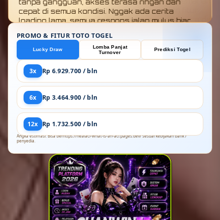
yang bikin bingung. CUANWIN77 kasih jalur
akses langsung ke sistem utama tanpa ribet.
Semua transparan, jelas, dan aman buat
pengguna yang pengen masuk ke platform
PROMO & FITUR TOTO TOGEL
tanpa distraksi.
Lomba Panjat
Lucky Draw
Prediksi Togel
Turnover
3x
Rp 6.929.700 / bln
6x
Rp 3.464.900 / bln
12x
Rp 1.732.500 / bln
Angka estimasi. Bisa berhttps://healacl-what-is-an-acl.pages.dev/ sesuai kebijakan bank /
penyedia.