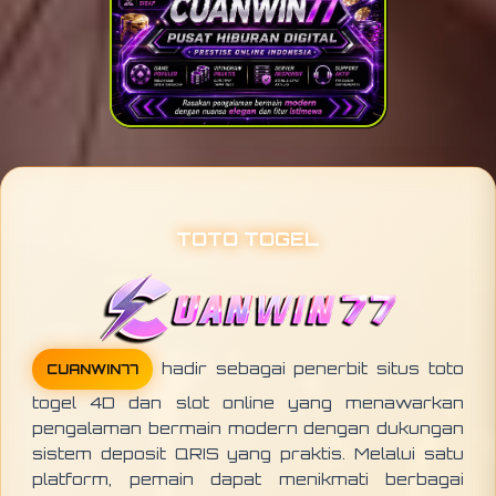
TOTO TOGEL
hadir sebagai penerbit situs toto
CUANWIN77
togel 4D dan slot online yang menawarkan
pengalaman bermain modern dengan dukungan
sistem deposit QRIS yang praktis. Melalui satu
platform, pemain dapat menikmati berbagai