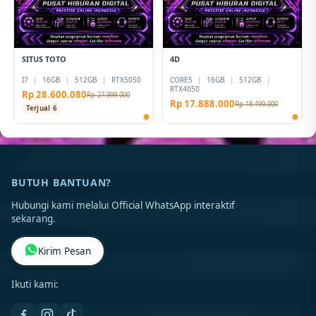
SITUS TOTO
4D
I7
|
16GB
|
512GB
|
RTX5050
CORE5
|
16GB
|
512GB
|
RTX4050
Rp 28.600.080
Rp 27.999.000
Rp 17.888.000
Rp 18.499.000
Terjual 6
BUTUH BANTUAN?
Hubungi kami melalui Official WhatsApp interaktif
sekarang.
Kirim Pesan
Ikuti kami: