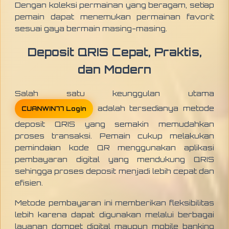
Dengan koleksi permainan yang beragam, setiap
pemain dapat menemukan permainan favorit
sesuai gaya bermain masing-masing.
Deposit QRIS Cepat, Praktis,
dan Modern
Salah satu keunggulan utama
adalah tersedianya metode
CUANWIN77 Login
deposit QRIS yang semakin memudahkan
proses transaksi. Pemain cukup melakukan
pemindaian kode QR menggunakan aplikasi
pembayaran digital yang mendukung QRIS
sehingga proses deposit menjadi lebih cepat dan
efisien.
Metode pembayaran ini memberikan fleksibilitas
lebih karena dapat digunakan melalui berbagai
layanan dompet digital maupun mobile banking