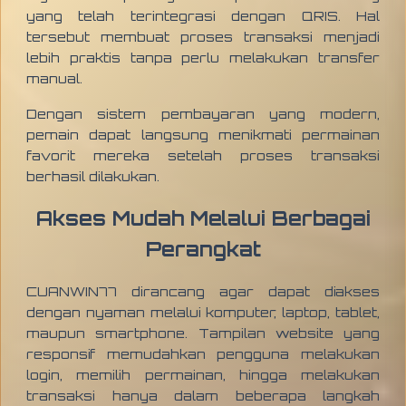
yang telah terintegrasi dengan QRIS. Hal
tersebut membuat proses transaksi menjadi
lebih praktis tanpa perlu melakukan transfer
manual.
Dengan sistem pembayaran yang modern,
pemain dapat langsung menikmati permainan
favorit mereka setelah proses transaksi
berhasil dilakukan.
Akses Mudah Melalui Berbagai
Perangkat
CUANWIN77 dirancang agar dapat diakses
dengan nyaman melalui komputer, laptop, tablet,
maupun smartphone. Tampilan website yang
responsif memudahkan pengguna melakukan
login, memilih permainan, hingga melakukan
transaksi hanya dalam beberapa langkah