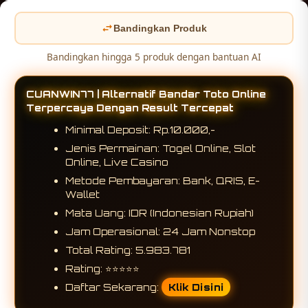
Bandingkan Produk
Bandingkan hingga 5 produk dengan bantuan AI
CUANWIN77 | Alternatif Bandar Toto Online
Terpercaya Dengan Result Tercepat
Minimal Deposit: Rp.10.000,-
Jenis Permainan: Togel Online, Slot
Online, Live Casino
Metode Pembayaran: Bank, QRIS, E-
Wallet
Mata Uang: IDR (Indonesian Rupiah)
Jam Operasional: 24 Jam Nonstop
Total Rating: 5.983.781
Rating: ⭐⭐⭐⭐⭐
Daftar Sekarang:
Klik Disini