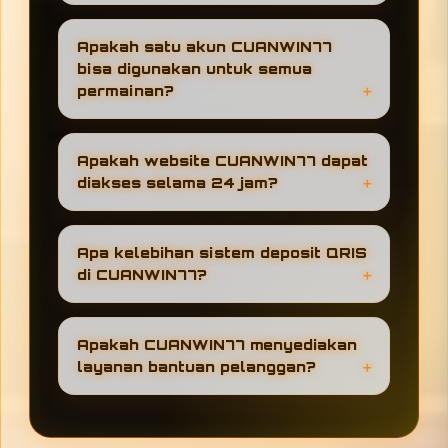
Apakah satu akun CUANWIN77
bisa digunakan untuk semua
permainan?
Apakah website CUANWIN77 dapat
diakses selama 24 jam?
Apa kelebihan sistem deposit QRIS
di CUANWIN77?
Apakah CUANWIN77 menyediakan
layanan bantuan pelanggan?