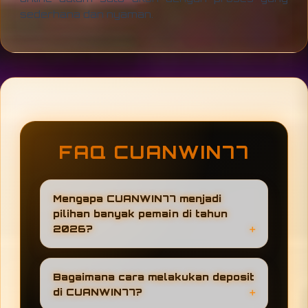
sederhana dan nyaman.
FAQ CUANWIN77
Mengapa CUANWIN77 menjadi
pilihan banyak pemain di tahun
2026?
Bagaimana cara melakukan deposit
di CUANWIN77?