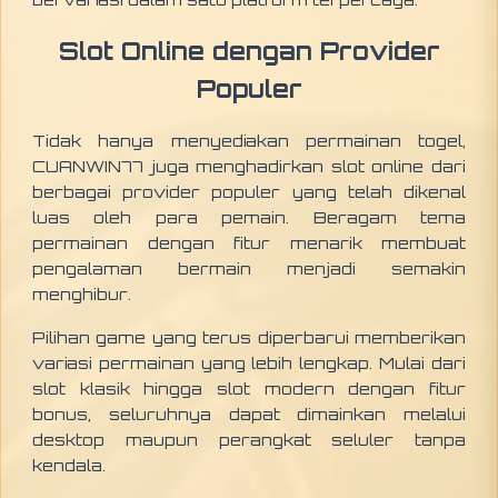
Slot Online dengan Provider
Populer
Tidak hanya menyediakan permainan togel,
CUANWIN77 juga menghadirkan slot online dari
berbagai provider populer yang telah dikenal
luas oleh para pemain. Beragam tema
permainan dengan fitur menarik membuat
pengalaman bermain menjadi semakin
menghibur.
Pilihan game yang terus diperbarui memberikan
variasi permainan yang lebih lengkap. Mulai dari
slot klasik hingga slot modern dengan fitur
bonus, seluruhnya dapat dimainkan melalui
desktop maupun perangkat seluler tanpa
kendala.