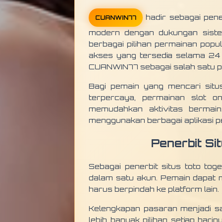
hadir sebagai pene
CUANWIN77
modern dengan dukungan sistem
berbagai pilihan permainan popu
akses yang tersedia selama 24 j
CUANWIN77 sebagai salah satu pil
Bagi pemain yang mencari sit
terpercaya, permainan slot on
memudahkan aktivitas bermain
menggunakan berbagai aplikasi 
Penerbit S
Sebagai penerbit situs toto to
dalam satu akun. Pemain dapat 
harus berpindah ke platform lain.
Kelengkapan pasaran menjadi sa
lebih banyak pilihan setiap ha