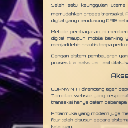
Salah satu keunggulan utam
memudahkan proses transaksi. 
digital yang mendukung QRIS sehin
Metode pembayaran ini memberika
digital maupun mobile banking 
menjadi lebih praktis tanpa perlu
Dengan sistem pembayaran yang
proses transaksi berhasil dilakuk
Akse
CUANWIN77 dirancang agar dapat
Tampilan website yang responsi
transaksi hanya dalam beberapa
Antarmuka yang modern juga me
fitur telah disusun secara sis
kalangan.