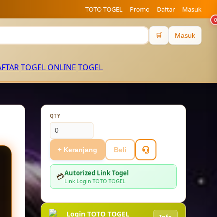
TOTO TOGEL
Promo
Daftar
Masuk
0
🛒
Masuk
FTAR
TOGEL ONLINE
TOGEL
QTY
+ Keranjang
Beli
Autorized Link Togel
💳
Link Login TOTO TOGEL
Login TOTO TOGEL