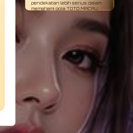
bingung. CUANWIN77 kasih jalur
akses langsung ke sistem utama
tanpa ribet. Semua transparan,
jelas, dan aman buat pengguna
yang pengen masuk ke platform
tanpa distraksi.