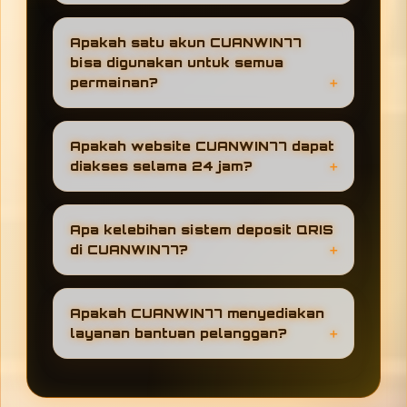
Apakah satu akun CUANWIN77
bisa digunakan untuk semua
permainan?
Apakah website CUANWIN77 dapat
diakses selama 24 jam?
Apa kelebihan sistem deposit QRIS
di CUANWIN77?
Apakah CUANWIN77 menyediakan
layanan bantuan pelanggan?