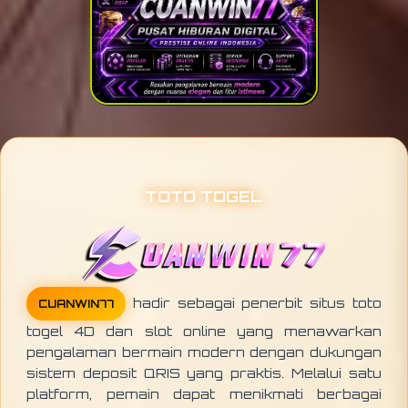
TOTO TOGEL
hadir sebagai penerbit situs toto
CUANWIN77
togel 4D dan slot online yang menawarkan
pengalaman bermain modern dengan dukungan
sistem deposit QRIS yang praktis. Melalui satu
platform, pemain dapat menikmati berbagai