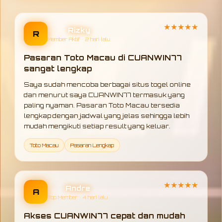
★★★★★
Rizky
R
Member Aktif • 2 hari lalu
Pasaran Toto Macau di CUANWIN77
sangat lengkap
Saya sudah mencoba berbagai situs togel online
dan menurut saya CUANWIN77 termasuk yang
paling nyaman. Pasaran Toto Macau tersedia
lengkap dengan jadwal yang jelas sehingga lebih
mudah mengikuti setiap result yang keluar.
Toto Macau
Pasaran Lengkap
★★★★★
Andre
A
Top Member • 4 hari lalu
Akses CUANWIN77 cepat dan mudah