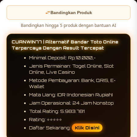
Bandingkan Produk
Bandingkan hingga 5 produk dengan bantuan AI
CUANWIN77 | Alternatif Bandar Toto Online
Terpercaya Dengan Result Tercepat
Minimal Deposit: Rp.10.000,-
Jenis Permainan: Togel Online, Slot
Online, Live Casino
Metode Pembayaran: Bank, QRIS, E-
Wallet
Mata Uang: IDR (Indonesian Rupiah)
Jam Operasional: 24 Jam Nonstop
Total Rating: 5.983.781
Rating: ⭐⭐⭐⭐⭐
Daftar Sekarang:
Klik Disini