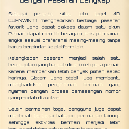
dengan Pasaran Lengkap
Sebagai penerbit situs toto togel 4D,
CUANWIN77 menghadirkan berbagai pasaran
favorit yang dapat diakses dalam satu akun.
Pemain dapat memilih beragam jenis permainan
angka sesuai preferensi masing-masing tanpa
harus berpindah ke platform lain.
Kelengkapan pasaran menjadi salah satu
keunggulan yang banyak dicari oleh para pemain
karena memberikan lebih banyak pilihan setiap
harinya. Sistem yang stabil juga membantu
menghadirkan pengalaman bermain yang
nyaman dengan proses pemasangan nomor
yang mudah dilakukan.
Selain permainan togel, pengguna juga dapat
menikmati berbagai kategori permainan lainnya
sehingga aktivitas bermain menjadi lebih
bervariasi dalam satu platform terpercaya.