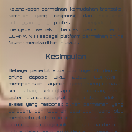
Kelengkapan permainan, kemudahan transaksi,
tampilan yang responsif, dan pelayanan
pelanggan yang profesional menjadi alasan
mengapa semakin banyak pemain memilih
CUANWIN77 sebagai platform permainan online
favorit mereka di tahun 2026.
Kesimpulan
Sebagai penerbit situs toto togel 4D dan slot
online deposit QRIS 2026, CUANWIN77
menghadirkan layanan yang mengutamakan
kemudahan, kelengkapan permainan, serta
sistem transaksi digital yang praktis. Didukung
akses yang responsif, pilihan permainan yang
beragam, dan layanan pelanggan yang siap
membantu, platform ini menjadi pilihan tepat bagi
pemain yang menginginkan pengalaman bermain
online dalam satu akun dengan proses yang