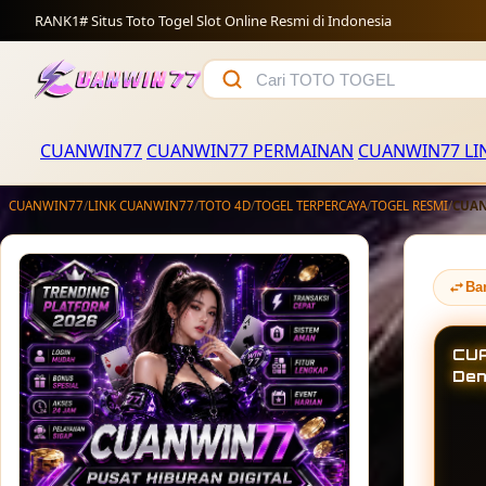
RANK1# Situs Toto Togel Slot Online Resmi di Indonesia
CUANWIN77
CUANWIN77 PERMAINAN
CUANWIN77 LI
CUANWIN77
/
LINK CUANWIN77
/
TOTO 4D
/
TOGEL TERPERCAYA
/
TOGEL RESMI
/
CUAN
Ba
CUA
Den