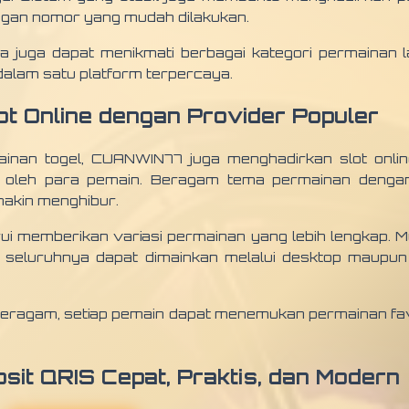
an nomor yang mudah dilakukan.
a juga dapat menikmati berbagai kategori permainan l
 dalam satu platform terpercaya.
ot Online dengan Provider Populer
nan togel, CUANWIN77 juga menghadirkan slot online
as oleh para pemain. Beragam tema permainan denga
akin menghibur.
ui memberikan variasi permainan yang lebih lengkap. Mul
, seluruhnya dapat dimainkan melalui desktop maupun
beragam, setiap pemain dapat menemukan permainan fav
sit QRIS Cepat, Praktis, dan Modern