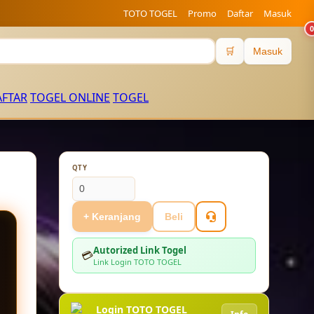
TOTO TOGEL
Promo
Daftar
Masuk
0
🛒
Masuk
FTAR
TOGEL ONLINE
TOGEL
QTY
+ Keranjang
Beli
Autorized Link Togel
💳
Link Login TOTO TOGEL
Login TOTO TOGEL