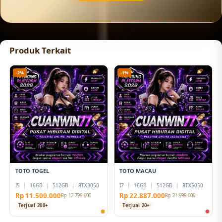
Produk Terkait
-2%
-1%
TOTO TOGEL
TOTO MACAU
I5
|
16GB
|
512GB
|
RTX3050
I7
|
16GB
|
512GB
|
RTX5050
Rp 11.500.000
Rp 22.887.000
Rp 12.799.000
Rp 21.999.000
Terjual 200+
Terjual 20+