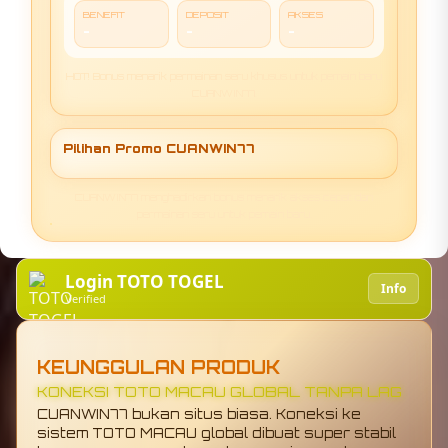
BENEFIT
DEPOSIT
AKSES
-
-
-
HOT! Bonus menarik permainan seru khusus untuk pemain baru
CUANWIN77.
Pilihan Promo CUANWIN77
CUANWIN77 menghadirkan bonus menarik akses cepat dan
permainan seru untuk pemain baru.
Login TOTO TOGEL
Info
Verified
KEUNGGULAN PRODUK
AKSES RESMI TANPA ARAH
MEMBINGUNGKAN
Nggak ada link berputar atau halaman aneh