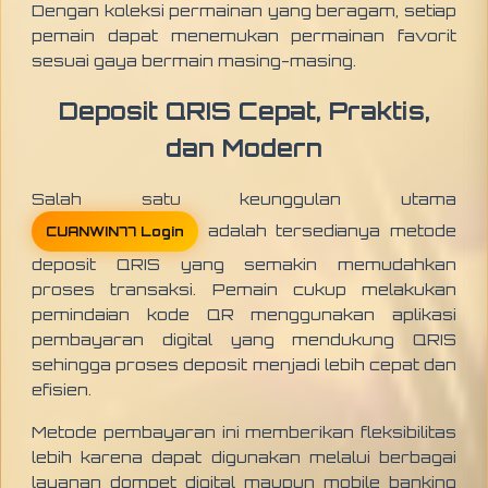
Dengan koleksi permainan yang beragam, setiap
pemain dapat menemukan permainan favorit
sesuai gaya bermain masing-masing.
Deposit QRIS Cepat, Praktis,
dan Modern
Salah satu keunggulan utama
adalah tersedianya metode
CUANWIN77 Login
deposit QRIS yang semakin memudahkan
proses transaksi. Pemain cukup melakukan
pemindaian kode QR menggunakan aplikasi
pembayaran digital yang mendukung QRIS
sehingga proses deposit menjadi lebih cepat dan
efisien.
Metode pembayaran ini memberikan fleksibilitas
lebih karena dapat digunakan melalui berbagai
layanan dompet digital maupun mobile banking