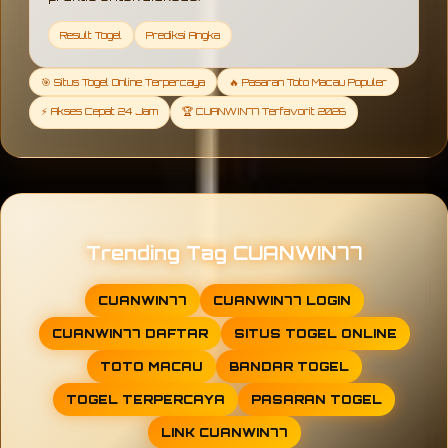
Result Togel
Prediksi Angka
🎯 Situs Togel Online Terpercaya
🔥 Pasaran Toto Macau Populer
⚡ Akses Cepat 24 Jam
🏆 CUANWIN77 Terfavorit 2026
Trending Tag CUANWIN77
CUANWIN77
CUANWIN77 LOGIN
CUANWIN77 DAFTAR
SITUS TOGEL ONLINE
TOTO MACAU
BANDAR TOGEL
TOGEL TERPERCAYA
PASARAN TOGEL
LINK CUANWIN77