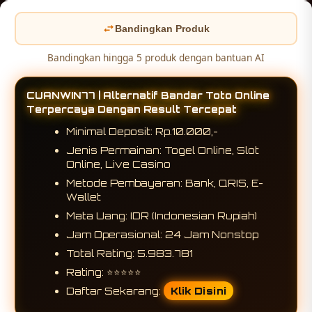
Bandingkan Produk
Bandingkan hingga 5 produk dengan bantuan AI
CUANWIN77 | Alternatif Bandar Toto Online
Terpercaya Dengan Result Tercepat
Minimal Deposit: Rp.10.000,-
Jenis Permainan: Togel Online, Slot
Online, Live Casino
Metode Pembayaran: Bank, QRIS, E-
Wallet
Mata Uang: IDR (Indonesian Rupiah)
Jam Operasional: 24 Jam Nonstop
Total Rating: 5.983.781
Rating: ⭐⭐⭐⭐⭐
Daftar Sekarang:
Klik Disini