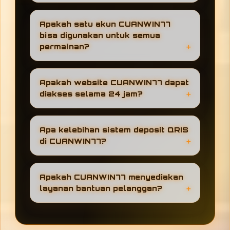
Apakah satu akun CUANWIN77
bisa digunakan untuk semua
permainan?
Apakah website CUANWIN77 dapat
diakses selama 24 jam?
Apa kelebihan sistem deposit QRIS
di CUANWIN77?
Apakah CUANWIN77 menyediakan
layanan bantuan pelanggan?