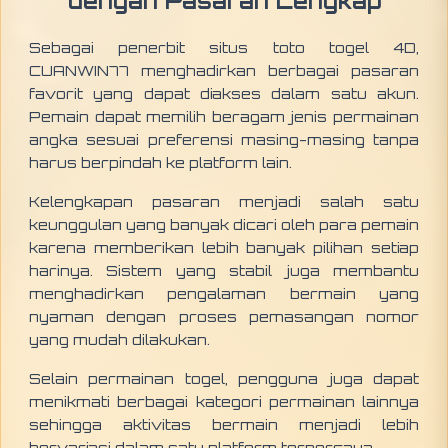
dengan Pasaran Lengkap
Sebagai penerbit situs toto togel 4D,
CUANWIN77 menghadirkan berbagai pasaran
favorit yang dapat diakses dalam satu akun.
Pemain dapat memilih beragam jenis permainan
angka sesuai preferensi masing-masing tanpa
harus berpindah ke platform lain.
Kelengkapan pasaran menjadi salah satu
keunggulan yang banyak dicari oleh para pemain
karena memberikan lebih banyak pilihan setiap
harinya. Sistem yang stabil juga membantu
menghadirkan pengalaman bermain yang
nyaman dengan proses pemasangan nomor
yang mudah dilakukan.
Selain permainan togel, pengguna juga dapat
menikmati berbagai kategori permainan lainnya
sehingga aktivitas bermain menjadi lebih
bervariasi dalam satu platform terpercaya.