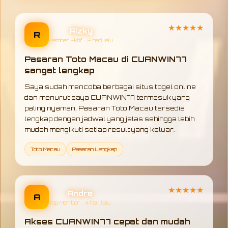
★★★★★
Rizky
R
Member Aktif • 2 hari lalu
Pasaran Toto Macau di CUANWIN77
sangat lengkap
Saya sudah mencoba berbagai situs togel online
dan menurut saya CUANWIN77 termasuk yang
paling nyaman. Pasaran Toto Macau tersedia
lengkap dengan jadwal yang jelas sehingga lebih
mudah mengikuti setiap result yang keluar.
Toto Macau
Pasaran Lengkap
★★★★★
Andre
A
Top Member • 4 hari lalu
Akses CUANWIN77 cepat dan mudah