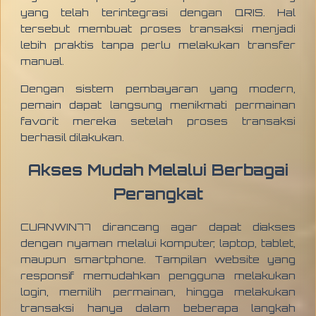
yang telah terintegrasi dengan QRIS. Hal
tersebut membuat proses transaksi menjadi
lebih praktis tanpa perlu melakukan transfer
manual.
Dengan sistem pembayaran yang modern,
pemain dapat langsung menikmati permainan
favorit mereka setelah proses transaksi
berhasil dilakukan.
Akses Mudah Melalui Berbagai
Perangkat
CUANWIN77 dirancang agar dapat diakses
dengan nyaman melalui komputer, laptop, tablet,
maupun smartphone. Tampilan website yang
responsif memudahkan pengguna melakukan
login, memilih permainan, hingga melakukan
transaksi hanya dalam beberapa langkah