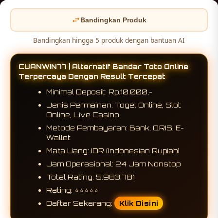
Bandingkan Produk
Bandingkan hingga 5 produk dengan bantuan AI
CUANWIN77 | Alternatif Bandar Toto Online
Terpercaya Dengan Result Tercepat
Minimal Deposit: Rp.10.000,-
Jenis Permainan: Togel Online, Slot
Online, Live Casino
Metode Pembayaran: Bank, QRIS, E-
Wallet
Mata Uang: IDR (Indonesian Rupiah)
Jam Operasional: 24 Jam Nonstop
Total Rating: 5.983.781
Rating: ⭐⭐⭐⭐⭐
Daftar Sekarang:
Klik Disini