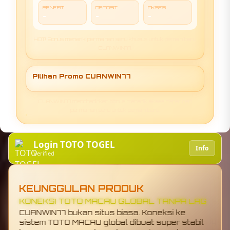
BENEFIT
DEPOSIT
AKSES
-
-
-
HOT! Bonus menarik permainan seru khusus untuk pemain baru
CUANWIN77.
Pilihan Promo CUANWIN77
CUANWIN77 menghadirkan bonus menarik akses cepat dan
permainan seru untuk pemain baru.
Login TOTO TOGEL
Info
Verified
KEUNGGULAN PRODUK
AKSES RESMI TANPA ARAH
MEMBINGUNGKAN
Nggak ada link berputar atau halaman aneh