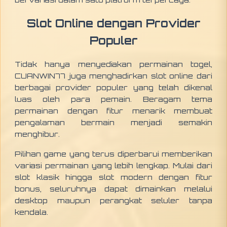
Slot Online dengan Provider
Populer
Tidak hanya menyediakan permainan togel,
CUANWIN77 juga menghadirkan slot online dari
berbagai provider populer yang telah dikenal
luas oleh para pemain. Beragam tema
permainan dengan fitur menarik membuat
pengalaman bermain menjadi semakin
menghibur.
Pilihan game yang terus diperbarui memberikan
variasi permainan yang lebih lengkap. Mulai dari
slot klasik hingga slot modern dengan fitur
bonus, seluruhnya dapat dimainkan melalui
desktop maupun perangkat seluler tanpa
kendala.