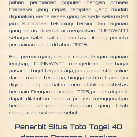
pilihan permainan populer dengan proses
transaksi yang cepat, tampilan yang mudah
digunakan, serta akses yang tersedia selama 24
jam. Kombinasi teknologi terkini dan layanan
yang terus diperbarui menjadikan CUANWIN77
sebagai salah satu pilihan favorit bagi pecinta
permainan online di tahun 2026.
Bagi pemain yang mencari situs dengan layanan
lengkap, CUANWIN77 menyediakan berbagai
pasaran togel terpercaya, permainan slot online
dari provider ternama, hingga sistem transaksi
digital yang semakin memudahkan aktivitas
bermain. Dengan dukungan QRIS, proses deposit
dapat dilakukan secara praktis menggunakan
berbagai aplikasi pembayaran yang telah
mendukung sistem tersebut.
Penerbit Situs Toto Togel 4D