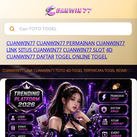
CUANWIN77
CUANWIN77 PERMAINAN
CUANWIN77
LINK
SITUS CUANWIN77
CUANWIN77 SLOT
4D
CUANWIN77 DAFTAR
TOGEL ONLINE
TOGEL
CUANWIN77
/
LINK CUANWIN77
/
TOTO 4D
/
TOGEL TERPERCAYA
/
TOGEL RESMI
/
CUANWIN77 | Alternatif Bandar Toto Online Terpercaya Dengan Result Tercepat