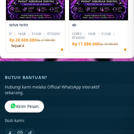
SITUS TOTO
4D
I7
|
16GB
|
512GB
|
RTX5050
CORE5
|
16GB
|
512GB
|
RTX4050
Rp 28.600.080
Rp 27.999.000
Rp 17.888.000
Rp 18.499.000
Terjual 6
BUTUH BANTUAN?
Hubungi kami melalui Official WhatsApp interaktif
sekarang.
Kirim Pesan
Ikuti kami: