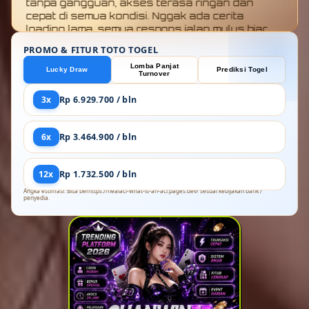
yang bikin bingung. CUANWIN77 kasih jalur
akses langsung ke sistem utama tanpa ribet.
Semua transparan, jelas, dan aman buat
pengguna yang pengen masuk ke platform
PROMO & FITUR TOTO TOGEL
tanpa distraksi.
Lomba Panjat
Lucky Draw
Prediksi Togel
Turnover
3x
Rp 6.929.700 / bln
6x
Rp 3.464.900 / bln
12x
Rp 1.732.500 / bln
Angka estimasi. Bisa berhttps://healacl-what-is-an-acl.pages.dev/ sesuai kebijakan bank /
penyedia.