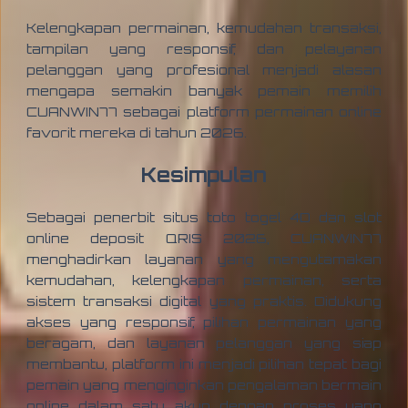
Kelengkapan permainan, kemudahan transaksi,
tampilan yang responsif, dan pelayanan
pelanggan yang profesional menjadi alasan
mengapa semakin banyak pemain memilih
CUANWIN77 sebagai platform permainan online
favorit mereka di tahun 2026.
Kesimpulan
Sebagai penerbit situs toto togel 4D dan slot
online deposit QRIS 2026, CUANWIN77
menghadirkan layanan yang mengutamakan
kemudahan, kelengkapan permainan, serta
sistem transaksi digital yang praktis. Didukung
akses yang responsif, pilihan permainan yang
beragam, dan layanan pelanggan yang siap
membantu, platform ini menjadi pilihan tepat bagi
pemain yang menginginkan pengalaman bermain
online dalam satu akun dengan proses yang