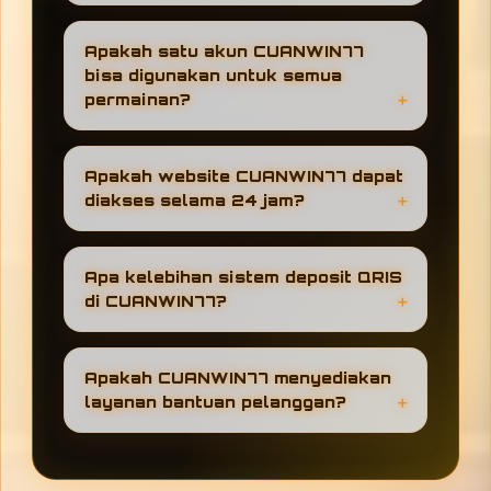
Apakah satu akun CUANWIN77
bisa digunakan untuk semua
permainan?
Apakah website CUANWIN77 dapat
diakses selama 24 jam?
Apa kelebihan sistem deposit QRIS
di CUANWIN77?
Apakah CUANWIN77 menyediakan
layanan bantuan pelanggan?