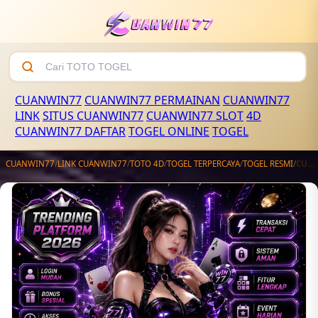
CUANWIN77
CUANWIN77 PERMAINAN
CUANWIN77
LINK
SITUS CUANWIN77
CUANWIN77 SLOT
4D
CUANWIN77 DAFTAR
TOGEL ONLINE
TOGEL
CUANWIN77
/
LINK CUANWIN77
/
TOTO 4D
/
TOGEL TERPERCAYA
/
TOGEL RESMI
/
CUANWIN77 | Alternatif Bandar Toto Online Terpercaya Dengan Result Tercepat