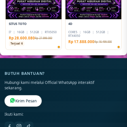
SITUS TOTO
4D
I7
|
16GB
|
512GB
|
RTX5050
CORE5
|
16GB
|
512GB
|
RTX4050
Rp 28.600.080
Rp 27.999.000
Rp 17.888.000
Rp 18.499.000
Terjual 6
BUTUH BANTUAN?
Hubungi kami melalui Official WhatsApp interaktif
sekarang.
Kirim Pesan
Ikuti kami: