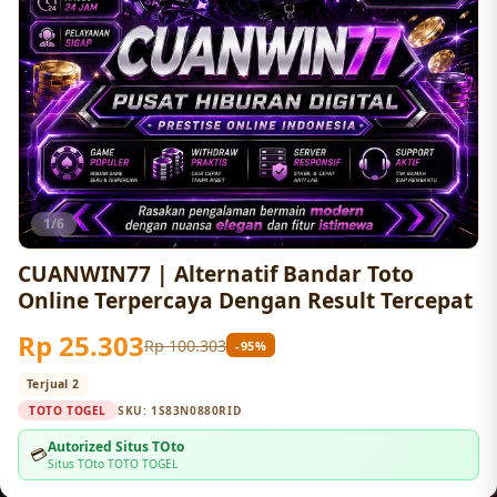
1/6
CUANWIN77 | Alternatif Bandar Toto
Online Terpercaya Dengan Result Tercepat
Rp 25.303
Rp 100.303
-95%
Terjual 2
TOTO TOGEL
SKU:
1S83N0880RID
Autorized Situs TOto
💳
Situs TOto TOTO TOGEL